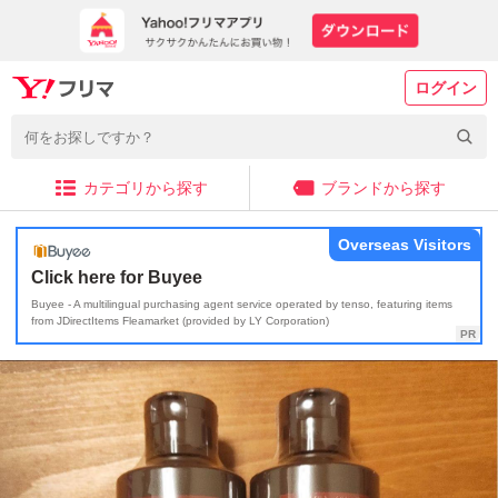
ログイン
カテゴリから探す
ブランドから探す
Overseas Visitors
Click here for Buyee
Buyee - A multilingual purchasing agent service operated by tenso, featuring items
from JDirectItems Fleamarket (provided by LY Corporation)