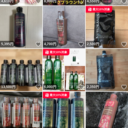
いいね！
いいね！
4,610
円
8,999
円
4,550
円
最大10%対象
いいね！
いいね！
5,395
円
4,700
円
2,500
円
最大10%対象
いいね！
いいね！
13,500
円
6,000
円
2,350
円
最大10%対象