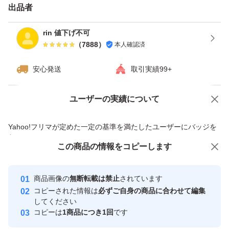
出品者
rin 値下げ不可
（
7888
）
本人確認済
安心発送
取引実績99+
ユーザーの実績について
価格の相談
商品への質問
商品への質問からの値下げ交渉、不適切なカテゴリ変更依頼は禁止です
Yahoo!フリマが定めた一定の基準を満たしたユーザーにバッジを
付与しています
この商品をみている人にオススメ
この商品の情報をコピーします
安心取引出品者
最大10%対象
Yahoo!フリマの基準をクリアした安
安心取引出品者
商品画像の
無断転載は禁止
されています
心・安全なユーザーです
コピーされた情報は
必ずご自身の商品に合わせて編集
取引実績
してください
コピーは
1商品につき1回
です
このユーザーはYahoo!フリマの取
取引実績◯+
いいね！
いいね！
5,900
円
3,299
円
3,150
円