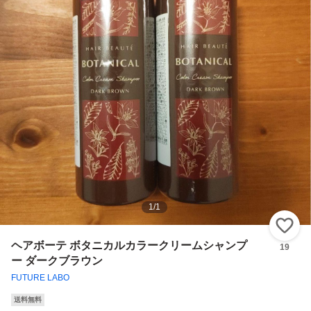
1
/
1
い
ヘアボーテ ボタニカルカラークリームシャンプ
19
ー ダークブラウン
FUTURE LABO
送料無料