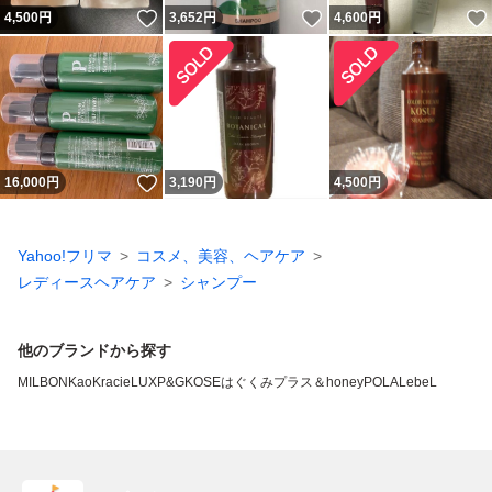
いいね！
いいね！
4,500
円
3,652
円
4,600
円
いいね！
16,000
円
3,190
円
4,500
円
Yahoo!フリマ
コスメ、美容、ヘアケア
レディースヘアケア
シャンプー
他のブランドから探す
MILBON
Kao
Kracie
LUX
P&G
KOSE
はぐくみプラス
＆honey
POLA
LebeL