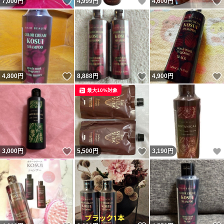
いいね！
いいね！
7,000
円
4,999
円
4,600
円
いいね！
いいね！
4,800
円
8,888
円
4,900
円
最大10%対象
いいね！
いいね！
3,000
円
5,500
円
3,190
円