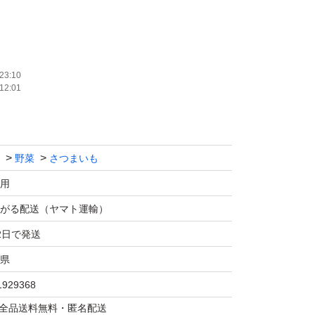
で即日発送、以降翌日発送予定です。
場合は購入前に質問欄からご相談ください。
23:10
12:01
でお届けに3日以上かかる遠方の場合、苗が
野菜
さつまいも
ので購入をお控えくださいませ。
用
がる配送（ヤマト運輸）
欄からお気軽にお問い合わせください。
2日で発送
と同梱での専用出品も対応いたします。
県
1929368
マは全品送料無料・匿名配送