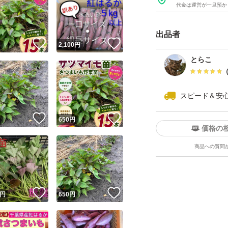
代金は運営が一旦預か
出品者
！
いいね！
いいね！
円
2,100
円
とらこ
スピード＆安
！
いいね！
いいね！
円
650
円
価格の
商品への質問
！
いいね！
いいね！
円
650
円