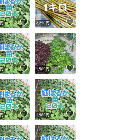
商品情報コピー機
リマ実績◯+
このユーザーは他フリマサービスでの取引実績があります
！
いいね！
いいね！
円
2,250
円
出品ページへ
&安心発送
キャンセル
ジは実績に基づく表示であり、発送を保証しているものではありません
このユーザーは高頻度で24時間以内＆設定した発送日数内に
ード＆安心発送
ます
！
いいね！
いいね！
円
1,589
円
ード発送
このユーザーは高頻度で24時間以内に発送しています
発送
このユーザーは設定した発送日数内に発送しています
！
いいね！
いいね！
円
1,980
円