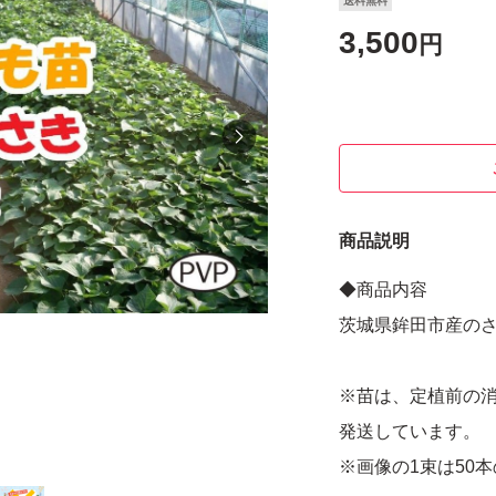
送料無料
3,500
円
商品説明
◆商品内容
茨城県鉾田市産の
※苗は、定植前の
発送しています。
※画像の1束は50