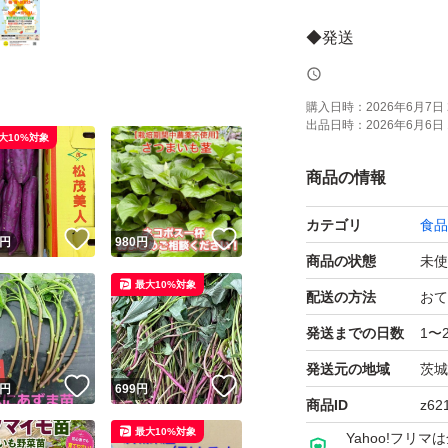
◆発送
朝6時までのご購入
発送希望日がある
購入日時：
2026年6月7日 
出品日時：
2026年6月6日 
大10%対象
◆注意事項
商品の情報
茨城県からヤマト便
カテゴリ
食品
傷んでしまいます
！
いいね！
いいね！
円
980
円
商品の状態
未使
最大10%対象
◆その他
配送の方法
おて
不明点あれば質問
発送までの日数
1〜
指定本数や他の苗
発送元の地域
茨城
！
いいね！
いいね！
円
699
円
商品ID
z62
最大10%対象
Yahoo!フリ