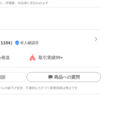
り、評価後、出品者に支払われます
（
1154
）
本人確認済
心発送
取引実績99+
相談
商品への質問
からの値下げ交渉、不適切なカテゴリ変更依頼は禁止です