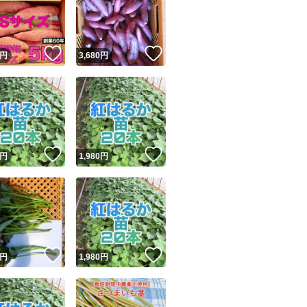
！
いいね！
いいね！
円
3,680
円
ユーザーの実績について
！
いいね！
いいね！
円
1,980
円
o!フリマが定めた一定の基準を満たしたユーザーにバッジを付与しています
出品者
この商品の情報をコピーします
取引出品者
Yahoo!フリマの基準をクリアした安心・安全なユーザーです
！
いいね！
いいね！
商品画像の
無断転載は禁止
されています
円
1,980
円
コピーされた情報は
必ずご自身の商品に合わせて編集
してください
コピーは
1商品につき1回
です
実績◯+
このユーザーはYahoo!フリマの取引を完了させた実績があり