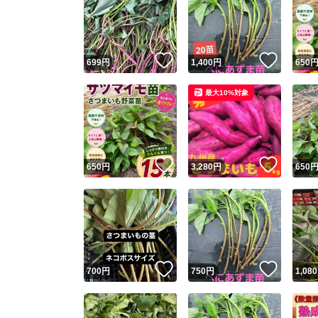
いいね！
いいね
699
円
1,400
円
650
最大10%対象
いいね！
いいね
650
円
3,280
円
650
いいね！
いいね
700
円
750
円
1,080