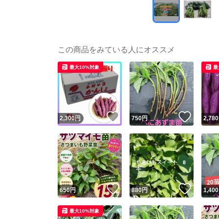
この商品をみている人にオススメ
最大10%対象
最
いいね！
いいね
2,300
円
750
円
2,780
いいね！
いいね
650
円
880
円
1,400
最大10%対象