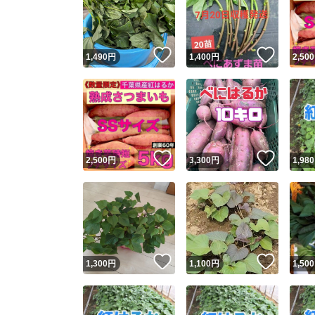
いいね！
いいね
1,490
円
1,400
円
2,500
いいね！
いいね
2,500
円
3,300
円
1,980
Yaho
安心取引
安心
いいね！
いいね
1,300
円
1,100
円
1,500
取引実績
取引