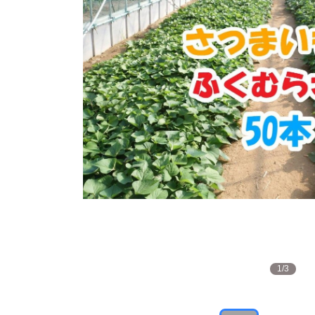
1
/
3