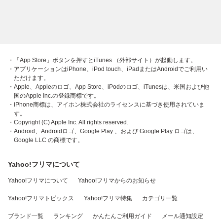
・「App Store」ボタンを押すとiTunes （外部サイト）が起動します。
・アプリケーションはiPhone、iPod touch、iPadまたはAndroidでご利用い
ただけます。
・Apple、Appleのロゴ、App Store、iPodのロゴ、iTunesは、米国および他
国のApple Inc.の登録商標です。
・iPhone商標は、アイホン株式会社のライセンスに基づき使用されていま
す。
・Copyright (C) Apple Inc. All rights reserved.
・Android、Androidロゴ、Google Play 、および Google Play ロゴは、
Google LLC の商標です。
Yahoo!フリマについて
Yahoo!フリマについて
Yahoo!フリマからのお知らせ
Yahoo!フリマトピックス
Yahoo!フリマ特集
カテゴリ一覧
ブランド一覧
ランキング
かんたんご利用ガイド
メール通知設定