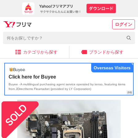
ログイン
カテゴリから探す
ブランドから探す
Overseas Visitors
Click here for Buyee
Buyee - A multilingual purchasing agent service operated by tenso, featuring items
from JDirectItems Fleamarket (provided by LY Corporation)