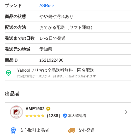
ブランド
ASRock
各機能を確認済みであり
商品の状態
やや傷や汚れあり
発送前にも最終チェックを行います。
■商品の状態
配送の方法
おてがる配送（ヤマト運輸）
使用に伴うキズや汚れがあります。
発送までの日数
1〜2日で発送
外観や状態は写真をご確認のうえ、ご判断ください。
発送元の地域
愛知県
在庫が複数ある場合同じ画像のことがあります
商品ID
z621922490
■取引について
Yahoo!フリマは全品送料無料・匿名配送
価格交渉は基本的にお受けしておりません。
代金は運営が一旦預かり、評価後、出品者に支払われます
クーポン等をご利用ください。
出品者
交渉成立後は24時間以内のご購入をお願いいたします。
受け取り評価は到着後できるだけ速やかにお願いします。
AMF1962
ヤフオク簡単決済のみ対応いたします。
（
1288
）
本人確認済
領収書の発行は行っておりません。
安心取引出品者
安心発送
■注意事項