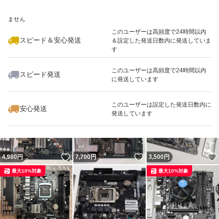
いいね！
いいね！
4,500
※このバッジは実績に基づく表示であり、発送を保証しているものではあり
円
4,500
円
3,800
円
いたします。
ません
最大10%対象
最大10%対象
最後まで誠実に対応いたします。安心してお取引くださ
このユーザーは高頻度で24時間以内
スピード＆安心発送
＆設定した発送日数内に発送していま
い。
す
このユーザーは高頻度で24時間以内
スピード発送
に発送しています
いいね！
いいね！
3,800
円
6,400
円
6,400
円
このユーザーは設定した発送日数内に
安心発送
発送しています
いいね！
いいね！
4,980
円
7,700
円
3,500
円
最大10%対象
最大10%対象