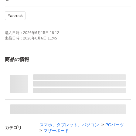
クーポン等をご利用ください。
#
asrock
受け取り評価は到着後できるだけ速やかにお願いします。
購入日時：
2026年6月15日 18:12
24時間を過ぎる場合
出品日時：
2026年6月6日 11:45
評価を忘れる方がほとんどです
定型文で不定期に連絡が入ります
商品の情報
ヤフオク簡単決済のみ対応いたします。
領収書の発行は行っておりません。
■動作確認内容
BIOSは可能な限り
最新バージョンへ更新済みです。
BIOS起動・Windows動作
PCI Express・M.2スロット
スマホ、タブレット、パソコン
PCパーツ
カテゴリ
マザーボード
LANポート・USBポート