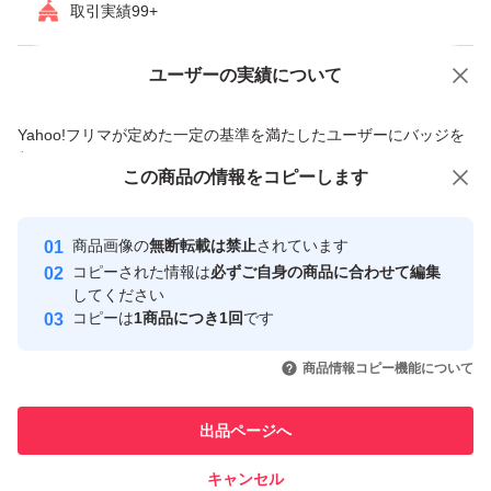
取引実績99+
個人出品および匿名取引のため
返品・返金・交換には対応しておりません。
ユーザーの実績について
価格の相談
商品への質問
配送中や到着時点で不具合が生じた場合でも
商品への質問からの値下げ交渉、不適切なカテゴリ変更依頼は禁止です
クレーム等の対応はできません。
Yahoo!フリマが定めた一定の基準を満たしたユーザーにバッジを
付与しています
中古品の特性をご理解のうえでご入札ください。
この商品をみている人にオススメ
この商品の情報をコピーします
安心取引出品者
新規の方や評価状況に不安のあるアカウントは
最大10%対象
最大10%対象
Yahoo!フリマの基準をクリアした安
当方判断で入札を取り消す場合があります。
安心取引出品者
商品画像の
無断転載は禁止
されています
心・安全なユーザーです
商品の仕様・対応機種は
コピーされた情報は
必ずご自身の商品に合わせて編集
取引実績
してください
購入者様ご自身で必ずお確かめのうえご入札ください。
コピーは
1商品につき1回
です
このユーザーはYahoo!フリマの取
■発送と梱包
取引実績◯+
いいね！
いいね！
3,750
円
4,500
円
8,200
円
引を完了させた実績があります
商品情報コピー機能について
翌日または翌々日の発送を予定しています。
梱包にはリサイクル資材を使用します。
このユーザーは他フリマサービス
他フリマ実績◯+
出品ページへ
での取引実績があります
キャンセル
スピード&安心発送
ご入札をもって、上記内容すべてに同意いただいたものと