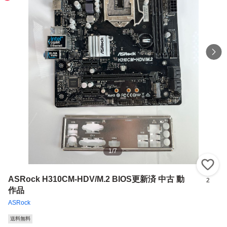
1
/
7
い
ASRock H310CM-HDV/M.2 BIOS更新済 中古 動
2
作品
ASRock
送料無料