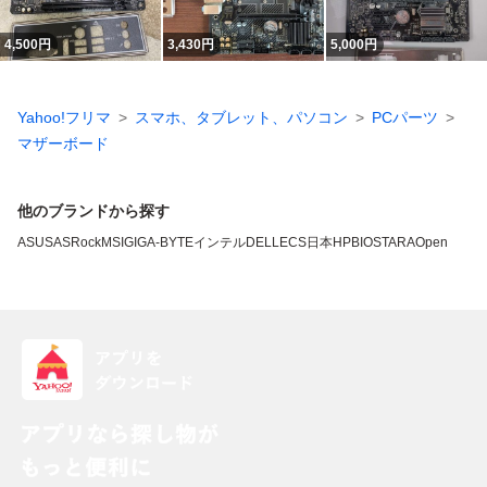
4,500
円
3,430
円
5,000
円
Yahoo!フリマ
スマホ、タブレット、パソコン
PCパーツ
マザーボード
他のブランドから探す
ASUS
ASRock
MSI
GIGA-BYTE
インテル
DELL
ECS
日本HP
BIOSTAR
AOpen