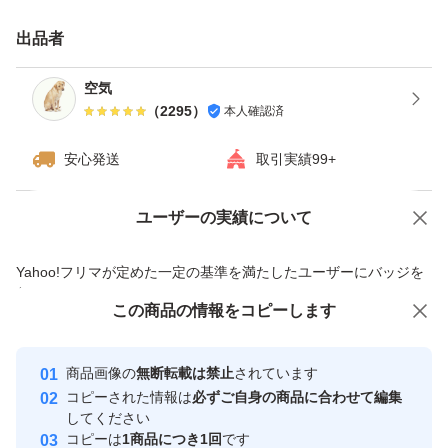
・日曜日、月曜日は発送をお休みさせて頂く場合がござい
出品者
ますが、ご了承下さい。
・ダンボールは破損しやすい為プラスチック箱を推奨しま
空気
（
2295
）
本人確認済
す。※四合瓶はサイズの都合上ダンボールでの発送がメイ
ンとなります。
安心発送
取引実績99+
------------検索用------------
ユーザーの実績について
価格の相談
商品への質問
獺祭、十四代、黒龍、而今、鍋島、勝駒、花邑、花陽浴、
商品への質問からの値下げ交渉、不適切なカテゴリ変更依頼は禁止です
Yahoo!フリマが定めた一定の基準を満たしたユーザーにバッジを
新政、飛露喜、田酒、東洋美人、写楽、No6、鳳凰美田、
付与しています
久保田、作、澤屋まつもと、大吟醸、純米大吟醸、日本
この商品をみている人にオススメ
この商品の情報をコピーします
安心取引出品者
酒、亜麻猫、陽乃鳥、天蛙、プレミア酒、日本酒、山本、
最大10%対象
最大10%対象
最大10%対象
Yahoo!フリマの基準をクリアした安
安心取引出品者
冩楽、飛露喜、十四代、磯自慢
商品画像の
無断転載は禁止
されています
心・安全なユーザーです
コピーされた情報は
必ずご自身の商品に合わせて編集
くどき上手、澤屋まつもと、花陽浴、勝駒、九平次、久保
取引実績
してください
田、山田錦、白鶴錦、居酒屋
コピーは
1商品につき1回
です