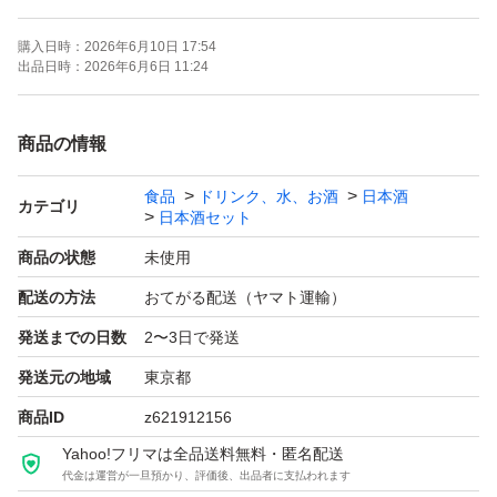
購入日時：
2026年6月10日 17:54
よろしくお願いします！！
出品日時：
2026年6月6日 11:24
【お願い】
商品の情報
・Yahoo!フリマの仕様につきクール便での発送は行なっ
食品
ドリンク、水、お酒
日本酒
ておりません。ご了承ください。
カテゴリ
日本酒セット
・購入意思のない価格相談はお辞めください。
商品の状態
未使用
・20歳未満の方には販売しません。
配送の方法
おてがる配送（ヤマト運輸）
・段ボールでの発送中に割れてしまう事があったため、お
発送までの日数
2〜3日で発送
酒用のP箱で発送しております！
・段ボールご希望の際は購入後にメッセージでご連絡くだ
発送元の地域
東京都
さい。
商品ID
z621912156
・配達日時のご希望がある方も購入後のメッセージでご連
Yahoo!フリマは全品送料無料・匿名配送
代金は運営が一旦預かり、評価後、出品者に支払われます
絡ください。