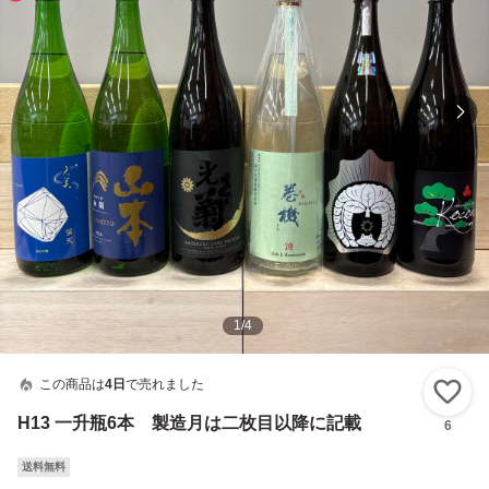
1
/
4
この商品は
4日
で売れました
い
H13 一升瓶6本 製造月は二枚目以降に記載
6
送料無料