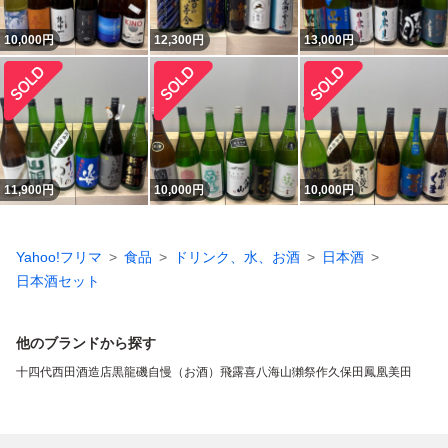
10,000
円
12,300
円
13,000
円
11,900
円
10,000
円
10,000
円
Yahoo!フリマ
食品
ドリンク、水、お酒
日本酒
日本酒セット
他のブランドから探す
十四代
西田酒造店
黒龍
磯自慢（お酒）
飛露喜
八海山
獺祭
作
久保田
鳳凰美田