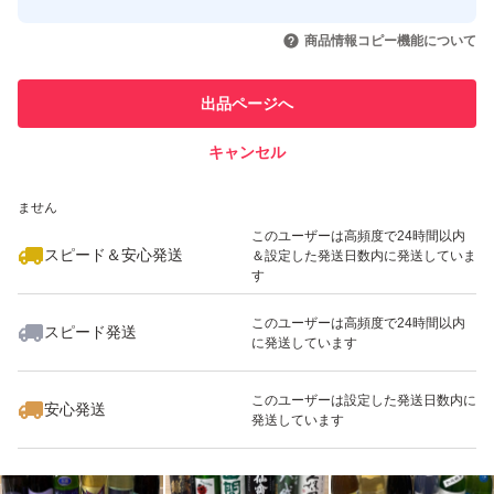
このユーザーはYahoo!フリマの取
取引実績◯+
いいね！
いいね！
12,000
円
12,000
円
12,000
円
引を完了させた実績があります
商品情報コピー機能について
最大10%対象
最大10%対象
最大10%対象
このユーザーは他フリマサービス
他フリマ実績◯+
出品ページへ
での取引実績があります
キャンセル
スピード&安心発送
いいね！
いいね！
14,500
※このバッジは実績に基づく表示であり、発送を保証しているものではあり
円
14,000
円
13,000
円
ません
最大10%対象
このユーザーは高頻度で24時間以内
スピード＆安心発送
＆設定した発送日数内に発送していま
す
このユーザーは高頻度で24時間以内
スピード発送
に発送しています
いいね！
いいね！
14,600
円
11,500
円
13,800
円
このユーザーは設定した発送日数内に
安心発送
発送しています