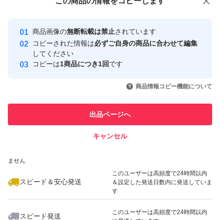
この商品をみている人にオススメ
この商品の情報をコピーします
安心取引出品者
最大10%対象
Yahoo!フリマの基準をクリアした安
安心取引出品者
商品画像の
無断転載は禁止
されています
心・安全なユーザーです
コピーされた情報は
必ずご自身の商品に合わせて編集
取引実績
してください
コピーは
1商品につき1回
です
このユーザーはYahoo!フリマの取
取引実績◯+
いいね！
いいね！
4,400
円
5,450
円
2,950
円
引を完了させた実績があります
商品情報コピー機能について
最大10%対象
最大10%対象
最大10%対象
このユーザーは他フリマサービス
他フリマ実績◯+
出品ページへ
での取引実績があります
キャンセル
スピード&安心発送
いいね！
いいね！
3,200
※このバッジは実績に基づく表示であり、発送を保証しているものではあり
円
5,600
円
5,500
円
ません
このユーザーは高頻度で24時間以内
スピード＆安心発送
＆設定した発送日数内に発送していま
す
このユーザーは高頻度で24時間以内
スピード発送