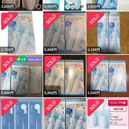
いいね！
いいね！
3,200
円
9,999
円
2,800
円
2,790
円
5,449
円
3,199
円
5,400
円
5,450
円
5,500
円