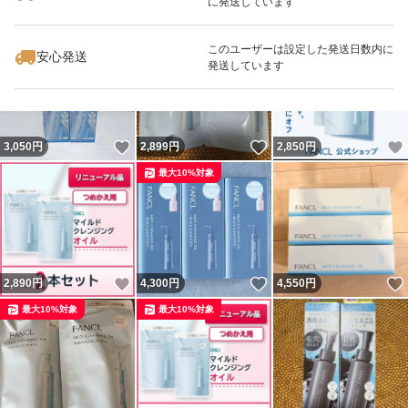
に発送しています
いいね！
いいね！
5,500
円
3,180
円
12,000
円
最大10%対象
このユーザーは設定した発送日数内に
安心発送
発送しています
いいね！
いいね！
3,050
円
2,899
円
2,850
円
最大10%対象
いいね！
いいね！
2,890
円
4,300
円
4,550
円
最大10%対象
最大10%対象