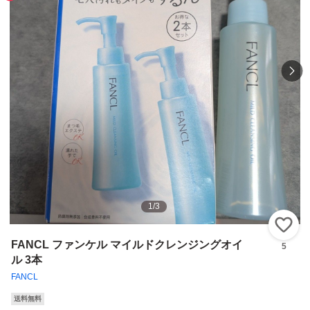
1
/
3
い
FANCL ファンケル マイルドクレンジングオイ
5
ル 3本
FANCL
送料無料