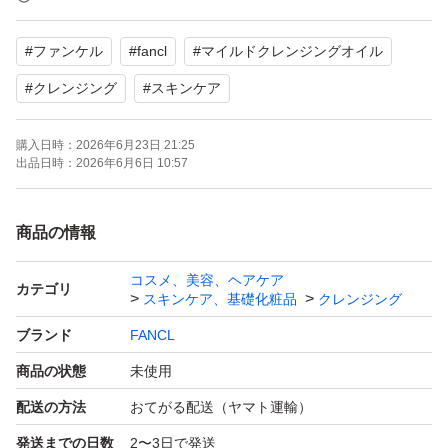
【セット内容】3本
#
ファンケル
#
fancl
#
マイルドクレンジングオイル
1本は2025.9.24製造分、
2本は2025.10.29製造分です
#
クレンジング
#
スキンケア
発送時は箱から出して送ります。
購入日時：
2026年6月23日 21:25
よろしくお願いいたします。
出品日時：
2026年6月6日 10:57
商品の情報
コスメ、美容、ヘアケア
カテゴリ
スキンケア、基礎化粧品
クレンジング
ブランド
FANCL
商品の状態
未使用
配送の方法
おてがる配送（ヤマト運輸）
発送までの日数
2〜3日で発送