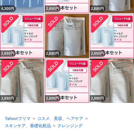
4,300
円
2,890
円
2,880
円
2,890
円
2,880
円
2,890
円
2,890
円
2,890
円
2,890
円
Yahoo!フリマ
コスメ、美容、ヘアケア
スキンケア、基礎化粧品
クレンジング