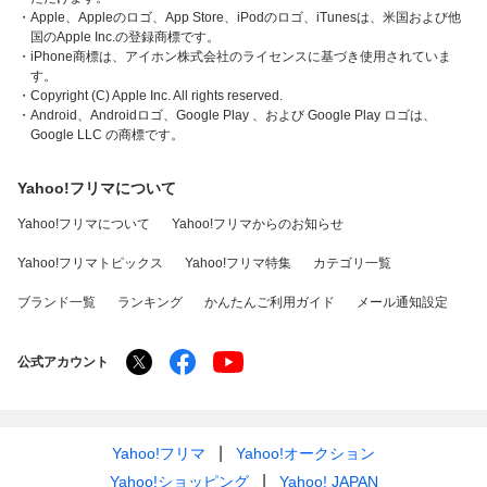
・Apple、Appleのロゴ、App Store、iPodのロゴ、iTunesは、米国および他
国のApple Inc.の登録商標です。
・iPhone商標は、アイホン株式会社のライセンスに基づき使用されていま
す。
・Copyright (C) Apple Inc. All rights reserved.
・Android、Androidロゴ、Google Play 、および Google Play ロゴは、
Google LLC の商標です。
Yahoo!フリマについて
Yahoo!フリマについて
Yahoo!フリマからのお知らせ
Yahoo!フリマトピックス
Yahoo!フリマ特集
カテゴリ一覧
ブランド一覧
ランキング
かんたんご利用ガイド
メール通知設定
公式アカウント
Yahoo!フリマ
Yahoo!オークション
Yahoo!ショッピング
Yahoo! JAPAN