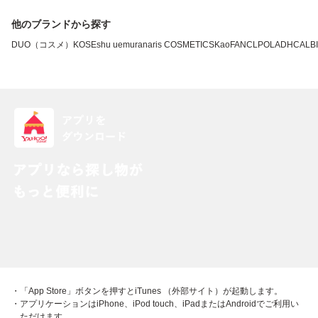
他のブランドから探す
DUO（コスメ）
KOSE
shu uemura
naris COSMETICS
Kao
FANCL
POLA
DHC
ALB
・「App Store」ボタンを押すとiTunes （外部サイト）が起動します。
・アプリケーションはiPhone、iPod touch、iPadまたはAndroidでご利用い
ただけます。