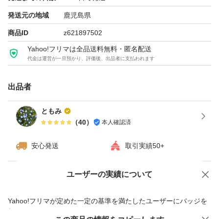
発送元の地域
鹿児島県
商品ID
z621897502
Yahoo!フリマは全品送料無料・匿名配送
代金は運営が一旦預かり、評価後、出品者に支払われます
出品者
ともみ
（
40
）
本人確認済
安心発送
取引実績50+
ユーザーの実績について
価格の相談
商品への質問
商品への質問からの値下げ交渉、不適切なカテゴリ変更依頼は禁止です
Yahoo!フリマが定めた一定の基準を満たしたユーザーにバッジを
付与しています