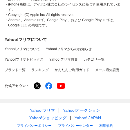
・iPhone商標は、アイホン株式会社のライセンスに基づき使用されていま
す。
・Copyright (C) Apple Inc. All rights reserved.
・Android、Androidロゴ、Google Play 、および Google Play ロゴは、
Google LLC の商標です。
Yahoo!フリマについて
Yahoo!フリマについて
Yahoo!フリマからのお知らせ
Yahoo!フリマトピックス
Yahoo!フリマ特集
カテゴリ一覧
ブランド一覧
ランキング
かんたんご利用ガイド
メール通知設定
公式アカウント
Yahoo!フリマ
Yahoo!オークション
Yahoo!ショッピング
Yahoo! JAPAN
プライバシーポリシー
プライバシーセンター
利用規約