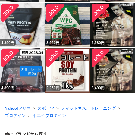
4,890
円
3,950
円
3,580
円
4,890
円
2,250
円
3,490
円
Yahoo!フリマ
スポーツ
フィットネス、トレーニング
プロテイン
ホエイプロテイン
他のブランドから探す