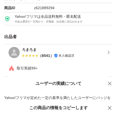
商品ID
z621889294
Yahoo!フリマは全品送料無料・匿名配送
代金は運営が一旦預かり、評価後、出品者に支払われます
出品者
ろまろま
（
8541
）
本人確認済
取引実績99+
ユーザーの実績について
価格の相談
商品への質問
商品への質問からの値下げ交渉、不適切なカテゴリ変更依頼は禁止です
Yahoo!フリマが定めた一定の基準を満たしたユーザーにバッジを
付与しています
この商品をみている人にオススメ
この商品の情報をコピーします
安心取引出品者