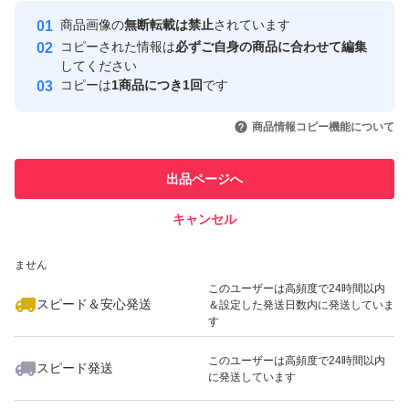
最大10%対象
Yahoo!フリマの基準をクリアした安
安心取引出品者
商品画像の
無断転載は禁止
されています
心・安全なユーザーです
コピーされた情報は
必ずご自身の商品に合わせて編集
取引実績
してください
コピーは
1商品につき1回
です
このユーザーはYahoo!フリマの取
取引実績◯+
いいね！
いいね！
3,300
円
4,398
円
4,840
円
引を完了させた実績があります
商品情報コピー機能について
このユーザーは他フリマサービス
他フリマ実績◯+
出品ページへ
での取引実績があります
キャンセル
スピード&安心発送
いいね！
いいね！
4,850
※このバッジは実績に基づく表示であり、発送を保証しているものではあり
円
2,900
円
5,000
円
ません
このユーザーは高頻度で24時間以内
スピード＆安心発送
＆設定した発送日数内に発送していま
す
このユーザーは高頻度で24時間以内
スピード発送
に発送しています
いいね！
いいね！
5,400
円
4,900
円
5,100
円