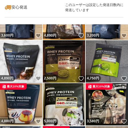
このユーザーは設定した発送日数内に
安心発送
発送しています
いいね！
いいね！
3,600
円
4,890
円
3,200
円
いいね！
いいね！
4,890
円
2,500
円
4,750
円
最大10%対象
最大10%対象
いいね！
いいね！
4,880
円
5,000
円
3,580
円