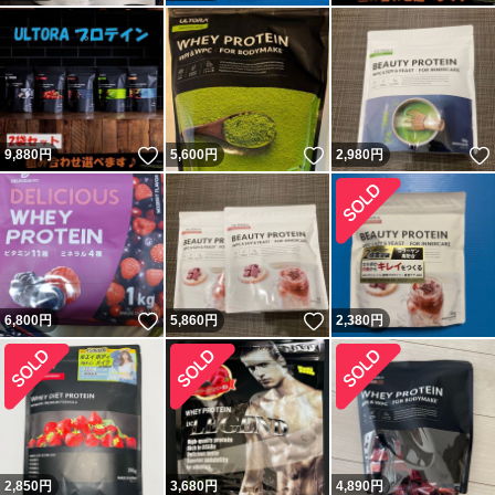
いいね！
いいね！
9,880
円
5,600
円
2,980
円
いいね！
いいね！
6,800
円
5,860
円
2,380
円
2,850
円
3,680
円
4,890
円