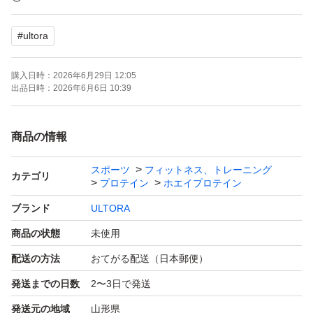
#
ultora
よろしくお願いいたします。
購入日時：
2026年6月29日 12:05
ご購入後、購入者様からご連絡なければ
出品日時：
2026年6月6日 10:39
商品の情報
スポーツ
フィットネス、トレーニング
カテゴリ
プロテイン
ホエイプロテイン
ブランド
ULTORA
商品の状態
未使用
配送の方法
おてがる配送（日本郵便）
発送までの日数
2〜3日で発送
発送元の地域
山形県