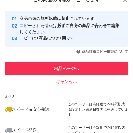
安心取引出品者
最大10%対象
最大10%対象
最大10%対象
Yahoo!フリマの基準をクリアした安
安心取引出品者
商品画像の
無断転載は禁止
されています
心・安全なユーザーです
コピーされた情報は
必ずご自身の商品に合わせて編集
取引実績
してください
コピーは
1商品につき1回
です
このユーザーはYahoo!フリマの取
取引実績◯+
いいね！
いいね！
3,100
円
3,100
円
3,100
円
引を完了させた実績があります
商品情報コピー機能について
最大10%対象
最大10%対象
このユーザーは他フリマサービス
他フリマ実績◯+
出品ページへ
での取引実績があります
キャンセル
スピード&安心発送
いいね！
いいね！
3,100
※このバッジは実績に基づく表示であり、発送を保証しているものではあり
円
3,200
円
3,200
円
ません
最大10%対象
このユーザーは高頻度で24時間以内
スピード＆安心発送
＆設定した発送日数内に発送していま
す
このユーザーは高頻度で24時間以内
スピード発送
に発送しています