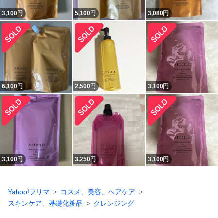
3,100
円
5,100
円
3,080
円
6,100
円
2,500
円
3,100
円
3,100
円
3,250
円
3,100
円
Yahoo!フリマ
コスメ、美容、ヘアケア
スキンケア、基礎化粧品
クレンジング