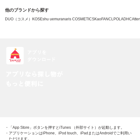
他のブランドから探す
DUO（コスメ）
KOSE
shu uemura
naris COSMETICS
Kao
FANCL
POLA
DHC
Atten
・「App Store」ボタンを押すとiTunes （外部サイト）が起動します。
・アプリケーションはiPhone、iPod touch、iPadまたはAndroidでご利用い
ただけます。