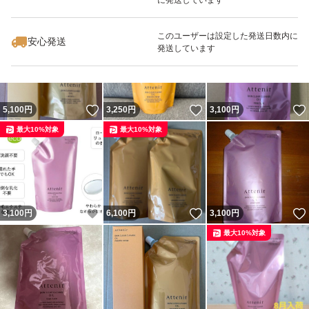
いいね！
いいね！
3,100
円
3,500
円
3,100
円
最大10%対象
このユーザーは設定した発送日数内に
安心発送
発送しています
いいね！
いいね！
5,100
円
3,250
円
3,100
円
最大10%対象
最大10%対象
いいね！
いいね！
3,100
円
6,100
円
3,100
円
最大10%対象