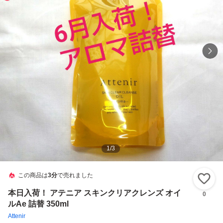
1
/
3
この商品は
3分
で売れました
い
本日入荷！ アテニア スキンクリアクレンズ オイ
0
ルAe 詰替 350ml
Attenir