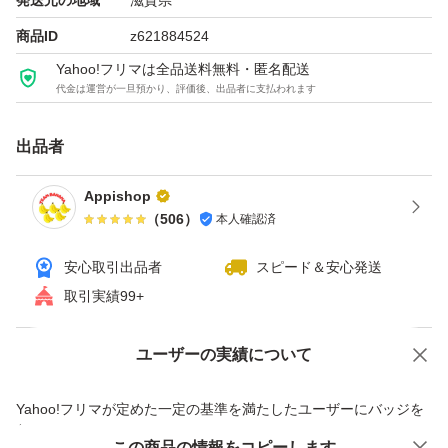
発送元の地域
滋賀県
商品ID
z621884524
Yahoo!フリマは全品送料無料・匿名配送
代金は運営が一旦預かり、評価後、出品者に支払われます
出品者
Appishop
（
506
）
本人確認済
安心取引出品者
スピード＆安心発送
取引実績99+
ユーザーの実績について
価格の相談
商品への質問
商品への質問からの値下げ交渉、不適切なカテゴリ変更依頼は禁止です
Yahoo!フリマが定めた一定の基準を満たしたユーザーにバッジを
付与しています
この商品をみている人にオススメ
この商品の情報をコピーします