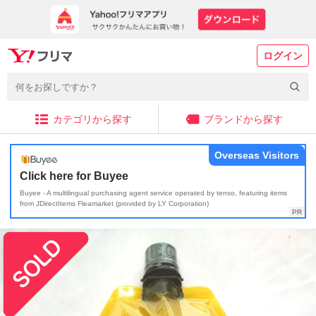
ログイン
カテゴリから探す
ブランドから探す
Overseas Visitors
Click here for Buyee
Buyee - A multilingual purchasing agent service operated by tenso, featuring items
from JDirectItems Fleamarket (provided by LY Corporation)