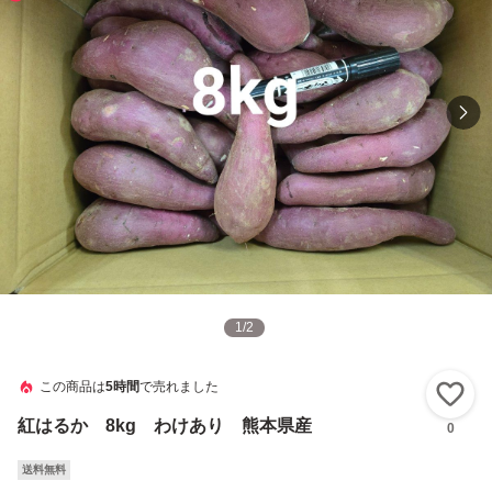
1
/
2
この商品は
5時間
で売れました
い
紅はるか 8kg わけあり 熊本県産
0
送料無料