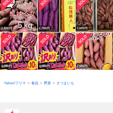
2,300
円
2,780
円
3,600
円
3,300
円
3,300
円
2,980
円
Yahoo!フリマ
食品
野菜
さつまいも