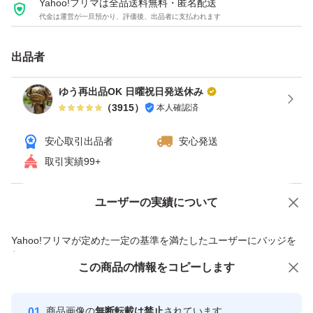
Yahoo!フリマは全品送料無料・匿名配送
代金は運営が一旦預かり、評価後、出品者に支払われます
出品者
ゆう再出品OK 日曜祝日発送休み
（
3915
）
本人確認済
安心取引出品者
安心発送
取引実績99+
ユーザーの実績について
価格の相談
商品への質問
商品への質問からの値下げ交渉、不適切なカテゴリ変更依頼は禁止です
Yahoo!フリマが定めた一定の基準を満たしたユーザーにバッジを
付与しています
この商品をみている人にオススメ
この商品の情報をコピーします
安心取引出品者
最大10%対象
最大10%対象
最大10%対象
Yahoo!フリマの基準をクリアした安
安心取引出品者
商品画像の
無断転載は禁止
されています