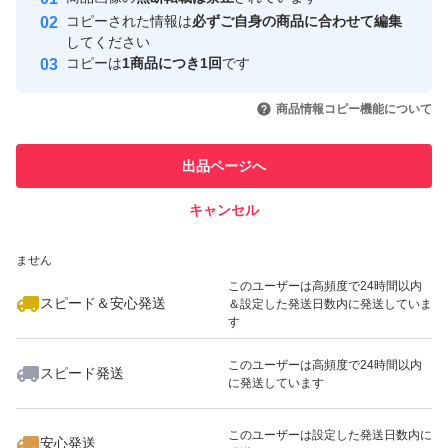
心・安全なユーザーです
コピーされた情報は
必ずご自身の商品に合わせて編集
取引実績
してください
コピーは
1商品につき1回
です
このユーザーはYahoo!フリマの取
取引実績◯+
いいね！
いいね！
2,780
円
2,500
円
2,500
円
引を完了させた実績があります
商品情報コピー機能について
最大10%対象
最大10%対象
最大10%対象
このユーザーは他フリマサービス
他フリマ実績◯+
出品ページへ
での取引実績があります
キャンセル
スピード&安心発送
いいね！
いいね！
2,500
※このバッジは実績に基づく表示であり、発送を保証しているものではあり
円
2,500
円
2,500
円
ません
最大10%対象
最大10%対象
最大10%対象
このユーザーは高頻度で24時間以内
スピード＆安心発送
＆設定した発送日数内に発送していま
す
このユーザーは高頻度で24時間以内
スピード発送
に発送しています
いいね！
いいね！
2,500
円
2,500
円
2,500
円
最大10%対象
最大10%対象
最大10%対象
このユーザーは設定した発送日数内に
安心発送