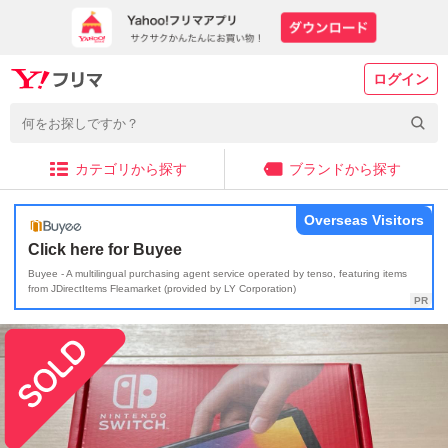
ログイン
カテゴリから探す
ブランドから探す
Overseas Visitors
Click here for Buyee
Buyee - A multilingual purchasing agent service operated by tenso, featuring items
from JDirectItems Fleamarket (provided by LY Corporation)