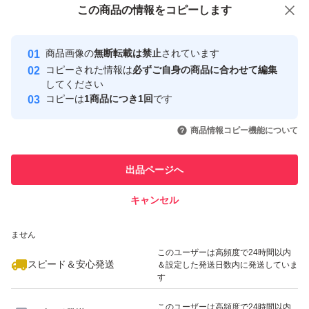
この商品をみている人にオススメ
この商品の情報をコピーします
安心取引出品者
最大10%対象
最大10%対象
Yahoo!フリマの基準をクリアした安
安心取引出品者
商品画像の
無断転載は禁止
されています
心・安全なユーザーです
コピーされた情報は
必ずご自身の商品に合わせて編集
取引実績
してください
コピーは
1商品につき1回
です
このユーザーはYahoo!フリマの取
取引実績◯+
いいね！
いいね！
46,700
円
28,000
円
29,999
円
引を完了させた実績があります
商品情報コピー機能について
このユーザーは他フリマサービス
他フリマ実績◯+
出品ページへ
での取引実績があります
キャンセル
スピード&安心発送
いいね！
いいね！
27,000
※このバッジは実績に基づく表示であり、発送を保証しているものではあり
円
30,000
円
35,000
円
ません
最大10%対象
このユーザーは高頻度で24時間以内
スピード＆安心発送
＆設定した発送日数内に発送していま
す
このユーザーは高頻度で24時間以内