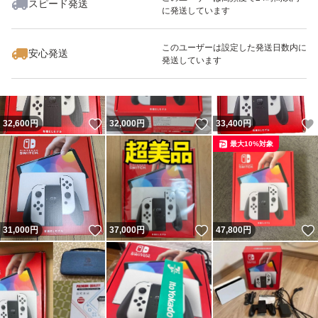
スピード発送
に発送しています
いいね！
いいね！
33,300
円
29,500
円
46,800
円
このユーザーは設定した発送日数内に
安心発送
発送しています
いいね！
いいね！
32,600
円
32,000
円
33,400
円
最大10%対象
いいね！
いいね！
31,000
円
37,000
円
47,800
円