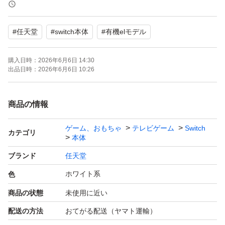
ブランド：任天堂 Nintendo Switch
#
任天堂
#
switch本体
#
有機elモデル
セット内容：本体のみ
パッケージ種類：通常版
購入日時：
2026年6月6日 14:30
色：ホワイト系
出品日時：
2026年6月6日 10:26
#NintendoSwitch
商品の情報
#ニンテンドースイッチ
ゲーム、おもちゃ
テレビゲーム
Switch
#有機ELモデル
カテゴリ
本体
#Switch本体
ブランド
任天堂
#ゲーム機
ホワイト系
色
#状態良好
商品の状態
未使用に近い
#任天堂
配送の方法
おてがる配送（ヤマト運輸）