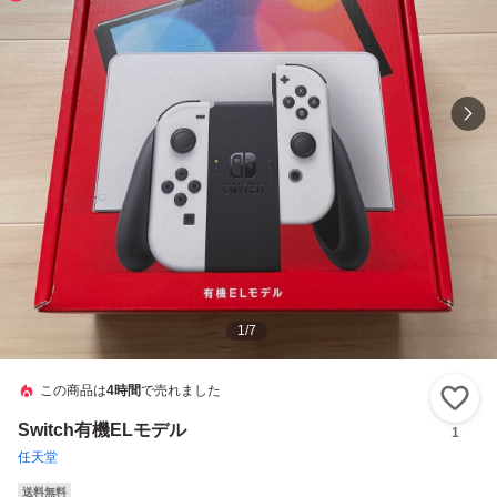
1
/
7
この商品は
4時間
で売れました
い
Switch有機ELモデル
1
任天堂
送料無料