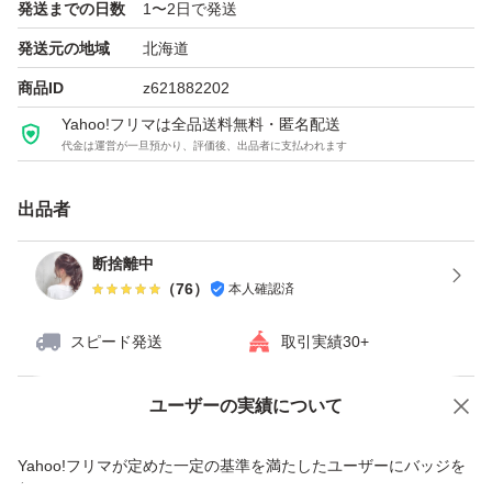
※ご不明な点がございましたらお気軽にお問い合わせ下さ
発送までの日数
1〜2日で発送
い。
発送元の地域
北海道
商品ID
z621882202
Yahoo!フリマは全品送料無料・匿名配送
代金は運営が一旦預かり、評価後、出品者に支払われます
出品者
断捨離中
（
76
）
本人確認済
スピード発送
取引実績30+
ユーザーの実績について
価格の相談
商品への質問
商品への質問からの値下げ交渉、不適切なカテゴリ変更依頼は禁止です
Yahoo!フリマが定めた一定の基準を満たしたユーザーにバッジを
付与しています