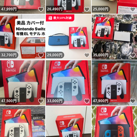
いいね！
いいね！
47,999
円
26,490
円
25,000
円
最大10%対象
いいね！
いいね！
32,700
円
29,000
円
35,000
円
いいね！
いいね！
47,500
円
33,000
円
47,900
円