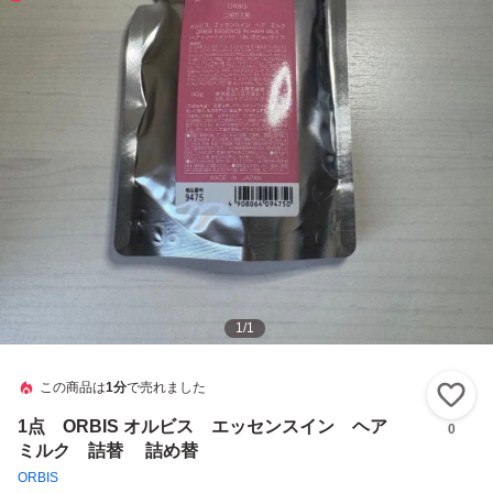
1
/
1
この商品は
1分
で売れました
い
1点 ORBIS オルビス エッセンスイン ヘア
0
ミルク 詰替 詰め替
ORBIS