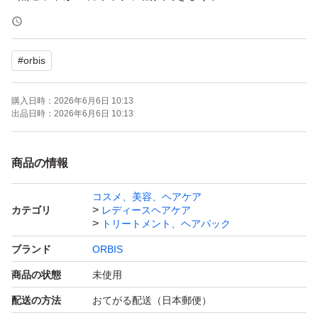
出品しておりますのでご検討ください
#
orbis
OPP等にはいれず、そのまま発送
開封後はメーカー元へ問い合わせはください。
購入日時：
2026年6月6日 10:13
出品日時：
2026年6月6日 10:13
ーーーーー
商品の情報
購入後のメッセージは梱包時に行っております。
コスメ、美容、ヘアケア
遅くなる場合もございますがご理解ください。
カテゴリ
レディースヘアケア
再出品、専用出品可→お気軽にご質問下さい。
トリートメント、ヘアパック
ブランド
ORBIS
商品の状態
未使用
配送の方法
おてがる配送（日本郵便）