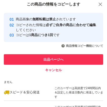
付与しています
この商品をみている人にオススメ
この商品の情報をコピーします
安心取引出品者
最大10%対象
最大10%対象
Yahoo!フリマの基準をクリアした安
安心取引出品者
商品画像の
無断転載は禁止
されています
心・安全なユーザーです
コピーされた情報は
必ずご自身の商品に合わせて編集
取引実績
してください
コピーは
1商品につき1回
です
このユーザーはYahoo!フリマの取
取引実績◯+
いいね！
いいね！
939
円
1,080
円
1,070
円
引を完了させた実績があります
商品情報コピー機能について
最大10%対象
最大10%対象
このユーザーは他フリマサービス
他フリマ実績◯+
出品ページへ
での取引実績があります
キャンセル
スピード&安心発送
いいね！
いいね！
1,080
※このバッジは実績に基づく表示であり、発送を保証しているものではあり
円
880
円
1,079
円
ません
最大10%対象
このユーザーは高頻度で24時間以内
スピード＆安心発送
＆設定した発送日数内に発送していま
す
このユーザーは高頻度で24時間以内