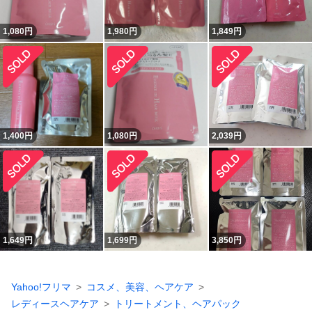
1,080
円
1,980
円
1,849
円
1,400
円
1,080
円
2,039
円
1,649
円
1,699
円
3,850
円
Yahoo!フリマ
コスメ、美容、ヘアケア
レディースヘアケア
トリートメント、ヘアパック