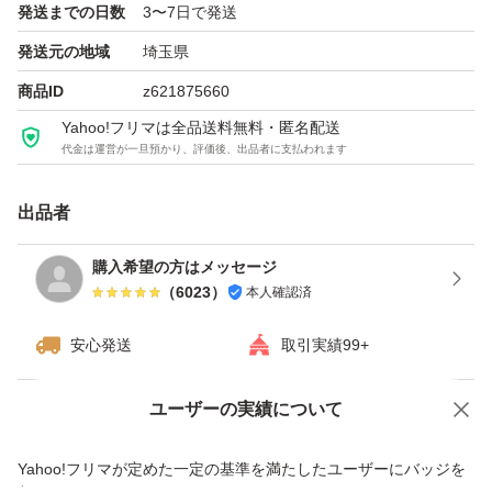
発送までの日数
3〜7日で発送
発送元の地域
埼玉県
商品ID
z621875660
Yahoo!フリマは全品送料無料・匿名配送
代金は運営が一旦預かり、評価後、出品者に支払われます
出品者
購入希望の方はメッセージ
（
6023
）
本人確認済
安心発送
取引実績99+
ユーザーの実績について
価格の相談
商品への質問
商品への質問からの値下げ交渉、不適切なカテゴリ変更依頼は禁止です
Yahoo!フリマが定めた一定の基準を満たしたユーザーにバッジを