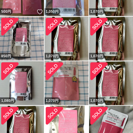
いいね！
500
円
1,050
円
1,070
円
850
円
1,070
円
1,070
円
1,080
円
1,070
円
1,070
円