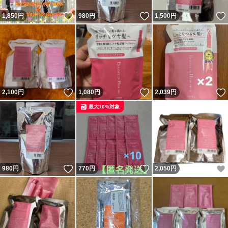
いいね！
いいね！
1,850
円
980
円
1,500
円
いいね！
いいね！
2,100
円
1,080
円
2,039
円
最大10%対象
いいね！
いいね！
980
円
770
円
2,050
円