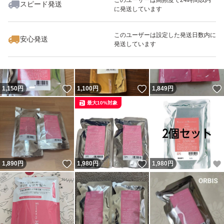
スピード発送
に発送しています
いいね！
いいね！
1,100
円
890
円
1,050
円
最大10%対象
このユーザーは設定した発送日数内に
安心発送
発送しています
いいね！
いいね！
1,150
円
1,100
円
1,849
円
最大10%対象
いいね！
いいね！
1,890
円
1,980
円
1,980
円