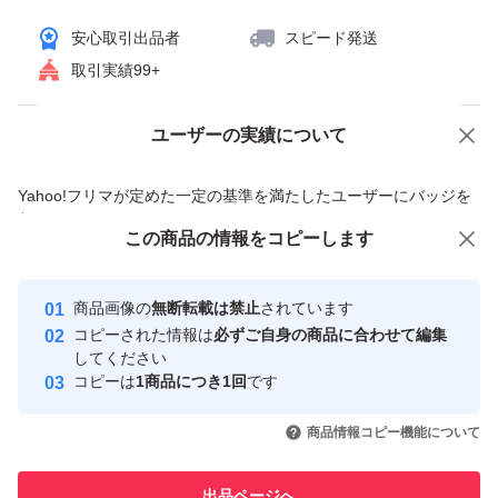
安心取引出品者
スピード発送
取引実績99+
ユーザーの実績について
価格の相談
商品への質問
商品への質問からの値下げ交渉、不適切なカテゴリ変更依頼は禁止です
Yahoo!フリマが定めた一定の基準を満たしたユーザーにバッジを
付与しています
この商品をみている人にオススメ
この商品の情報をコピーします
安心取引出品者
最大10%対象
最大10%対象
最大10%対象
Yahoo!フリマの基準をクリアした安
安心取引出品者
商品画像の
無断転載は禁止
されています
心・安全なユーザーです
コピーされた情報は
必ずご自身の商品に合わせて編集
取引実績
してください
コピーは
1商品につき1回
です
このユーザーはYahoo!フリマの取
取引実績◯+
いいね！
いいね！
4,720
円
4,730
円
4,730
円
引を完了させた実績があります
商品情報コピー機能について
最大10%対象
最大10%対象
最大10%対象
このユーザーは他フリマサービス
他フリマ実績◯+
出品ページへ