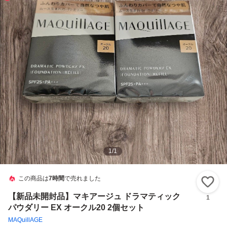
1
/
1
この商品は
7時間
で売れました
い
【新品未開封品】マキアージュ ドラマティック
1
パウダリー EX オークル20 2個セット
MAQuillAGE