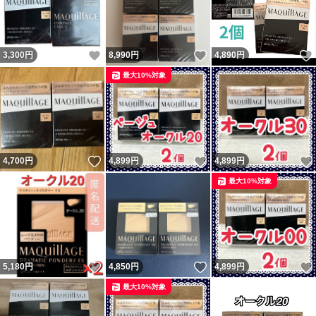
いいね！
いいね！
3,300
円
8,990
円
4,890
円
最大10%対象
いいね！
いいね！
4,700
円
4,899
円
4,899
円
最大10%対象
いいね！
いいね！
5,180
円
4,850
円
4,899
円
最大10%対象