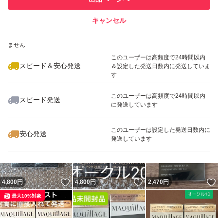
での取引実績があります
キャンセル
スピード&安心発送
いいね！
いいね！
4,600
※このバッジは実績に基づく表示であり、発送を保証しているものではあり
円
4,730
円
4,730
円
ません
最大10%対象
このユーザーは高頻度で24時間以内
スピード＆安心発送
＆設定した発送日数内に発送していま
す
このユーザーは高頻度で24時間以内
スピード発送
に発送しています
いいね！
いいね！
4,730
円
4,700
円
4,750
円
最大10%対象
このユーザーは設定した発送日数内に
安心発送
発送しています
いいね！
いいね！
4,800
円
4,800
円
2,470
円
最大10%対象