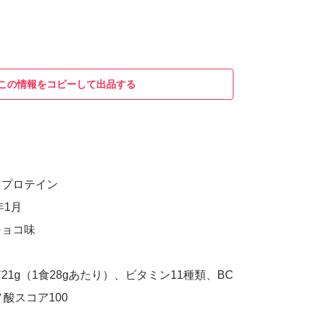
この情報をコピーして出品する
イプロテイン
年1月
チョコ味
1g（1食28gあたり）、ビタミン11種類、BC
ミノ酸スコア100