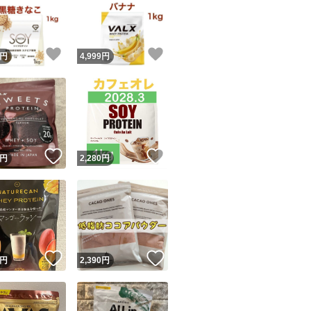
！
いいね！
いいね！
円
4,999
円
ユーザーの実績について
！
いいね！
いいね！
円
2,280
円
o!フリマが定めた一定の基準を満たしたユーザーにバッジを付与しています
出品者
この商品の情報をコピーします
取引出品者
Yahoo!フリマの基準をクリアした安心・安全なユーザーです
！
いいね！
いいね！
商品画像の
無断転載は禁止
されています
円
2,390
円
コピーされた情報は
必ずご自身の商品に合わせて編集
してください
コピーは
1商品につき1回
です
実績◯+
このユーザーはYahoo!フリマの取引を完了させた実績があり