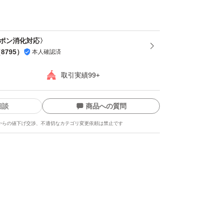
ーポン消化対応〉
（
8795
）
本人確認済
取引実績99+
相談
商品への質問
からの値下げ交渉、不適切なカテゴリ変更依頼は禁止です