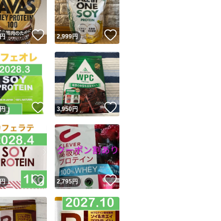
商品情報コピー機
リマ実績◯+
このユーザーは他フリマサービスでの取引実績があります
！
いいね！
いいね！
円
2,999
円
出品ページへ
&安心発送
キャンセル
ジは実績に基づく表示であり、発送を保証しているものではありません
このユーザーは高頻度で24時間以内＆設定した発送日数内に
ード＆安心発送
ます
！
いいね！
いいね！
円
3,950
円
ード発送
このユーザーは高頻度で24時間以内に発送しています
発送
このユーザーは設定した発送日数内に発送しています
！
いいね！
いいね！
円
2,795
円