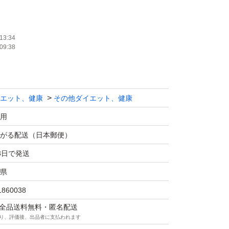
ト
にて発送
13:34
09:38
エット、健康
その他ダイエット、健康
用
がる配送（日本郵便）
3日で発送
県
1860038
マは全品送料無料・匿名配送
り、評価後、出品者に支払われます