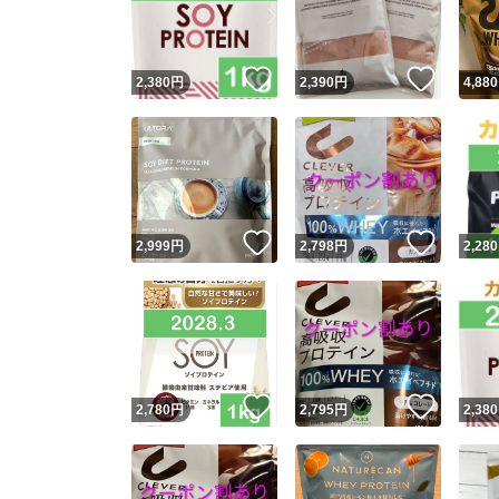
他フ
いいね！
いいね
2,380
円
2,390
円
4,880
スピード
※このバッ
スピ
いいね！
いいね
2,999
円
2,798
円
2,280
スピ
安心
いいね！
いいね
2,780
円
2,795
円
2,380