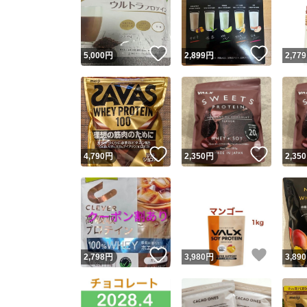
いいね！
いいね
5,000
円
2,899
円
2,779
いいね！
いいね
4,790
円
2,350
円
2,350
Yaho
安心取引
安心
いいね！
いいね
2,798
円
3,980
円
3,890
取引実績
取引