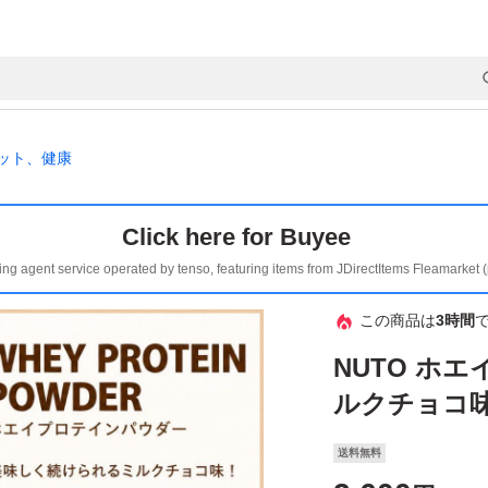
ット、健康
Click here for Buyee
ing agent service operated by tenso, featuring items from JDirectItems Fleamarket 
この商品は
3時間
NUTO ホ
ルクチョコ味 
送料無料