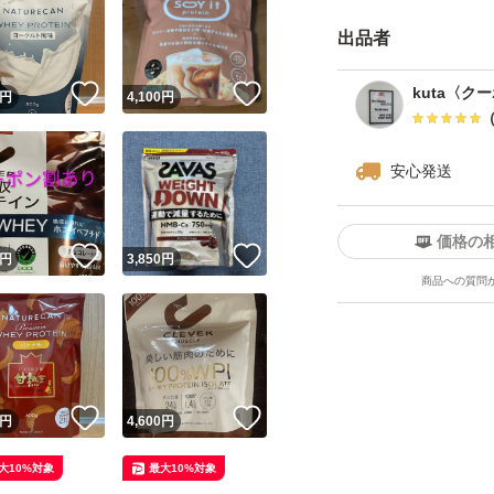
出品者
！
いいね！
いいね！
kuta〈ク
円
4,100
円
安心発送
価格の
！
いいね！
いいね！
円
3,850
円
商品への質問
！
いいね！
いいね！
円
4,600
円
大10%対象
最大10%対象