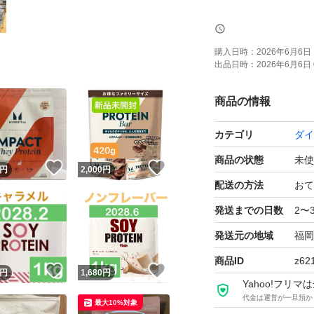
ゆうパケットポス
宅配用ビニール袋
購入日時：
2026年6月6日 
出品日時：
2026年6月6日 
商品の情報
カテゴリ
ダイ
商品の状態
未使
！
いいね！
いいね！
円
2,000
円
配送の方法
おて
発送までの日数
2〜
発送元の地域
福岡
商品ID
z62
！
いいね！
いいね！
円
1,680
円
Yahoo!フリ
代金は運営が一旦預か
最大10%対象