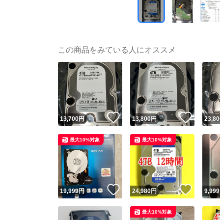
この商品をみている人にオススメ
いいね！
いいね
13,700
円
13,800
円
23,80
最大10%対象
最大10%対象
いいね！
いいね
19,999
円
24,980
円
9,999
最大10%対象