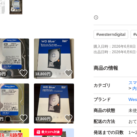
です。
#
westerndigital
#
ディスク健康状態
購入日時：
2026年6月8日 
出品日時：
2026年6月6日 
WD40EZAX ［WD 
ブランド：Western Di
商品の情報
！
いいね！
いいね！
0
円
18,800
円
HDD容量：4000.0 
スマ
ドライブ回転数：540
カテゴリ
内
インターフェイス：Ser
ブランド
West
HDDフォームファク
商品の状態
未使
キャッシュ（MB/MiB）
！
いいね！
いいね！
円
17,800
円
配送の方法
おて
発送までの日数
1〜
最大10%対象