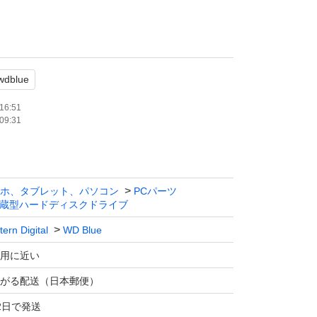
wdblue
および、動作正常です。
16:51
09:31
Blue 4TB 5400rpm 256MBキャッシュ］
gital WD Blue
GB
ホ、タブレット、パソコン
PCパーツ
0rpm
蔵型ハードディスクドライブ
ial ATA
ern Digital
WD Blue
ター：3.5インチ
用に近い
：256.0 MB/MiB
がる配送（日本郵便）
2日で発送