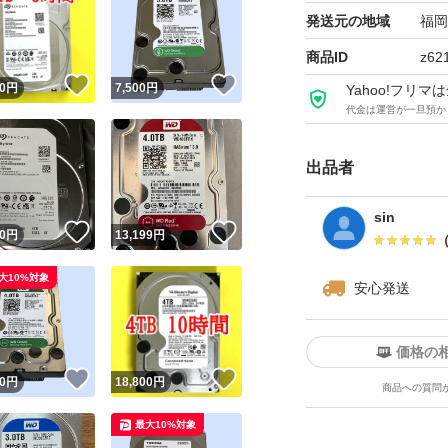
発送元の地域
福岡
商品ID
z62
！
いいね！
いいね！
0
円
7,500
円
Yahoo!フリ
代金は運営が一旦預か
出品者
sin
！
いいね！
いいね！
0
円
13,199
円
大10%対象
安心発送
価格の
！
いいね！
いいね！
0
円
18,800
円
商品への質問
最大10%対象