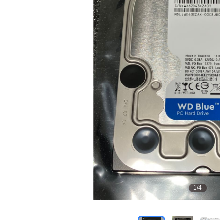
1
/
4