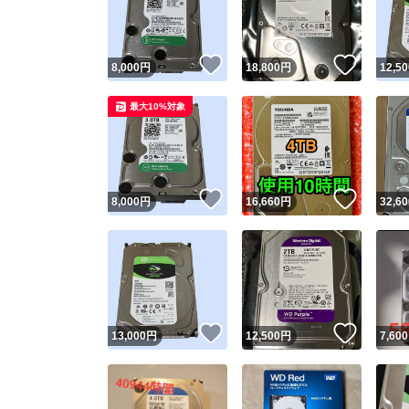
他フ
いいね！
いいね
8,000
円
18,800
円
12,50
スピード
最大10%対象
※このバッ
スピ
いいね！
いいね
8,000
円
16,660
円
32,60
スピ
安心
いいね！
いいね
13,000
円
12,500
円
7,600