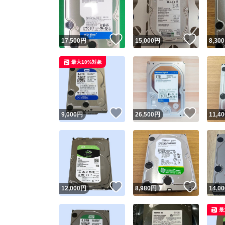
いいね！
いいね
17,500
円
15,000
円
8,300
最大10%対象
いいね！
いいね
9,000
円
26,500
円
11,40
Yaho
安心取引
安心
いいね！
いいね
12,000
円
8,980
円
14,00
取引実績
最
取引