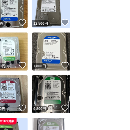
！
いいね！
いいね！
円
12,500
円
ユーザーの実績について
！
いいね！
いいね！
0
円
7,800
円
o!フリマが定めた一定の基準を満たしたユーザーにバッジを付与しています
出品者
この商品の情報をコピーします
取引出品者
Yahoo!フリマの基準をクリアした安心・安全なユーザーです
！
いいね！
いいね！
商品画像の
無断転載は禁止
されています
0
円
9,800
円
コピーされた情報は
必ずご自身の商品に合わせて編集
してください
大10%対象
コピーは
1商品につき1回
です
実績◯+
このユーザーはYahoo!フリマの取引を完了させた実績があり