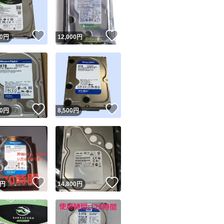
商品情報コピー機
リマ実績◯+
このユーザーは他フリマサービスでの取引実績があります
！
いいね！
いいね！
0
円
12,000
円
出品ページへ
&安心発送
キャンセル
ジは実績に基づく表示であり、発送を保証しているものではありません
このユーザーは高頻度で24時間以内＆設定した発送日数内に
ード＆安心発送
ます
！
いいね！
いいね！
0
円
8,500
円
ード発送
このユーザーは高頻度で24時間以内に発送しています
発送
このユーザーは設定した発送日数内に発送しています
！
いいね！
いいね！
円
14,800
円