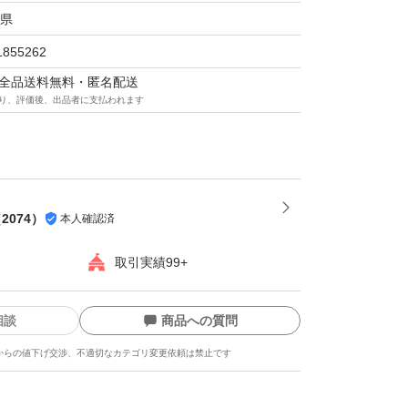
県
1855262
マは全品送料無料・匿名配送
り、評価後、出品者に支払われます
（
2074
）
本人確認済
取引実績99+
相談
商品への質問
からの値下げ交渉、不適切なカテゴリ変更依頼は禁止です