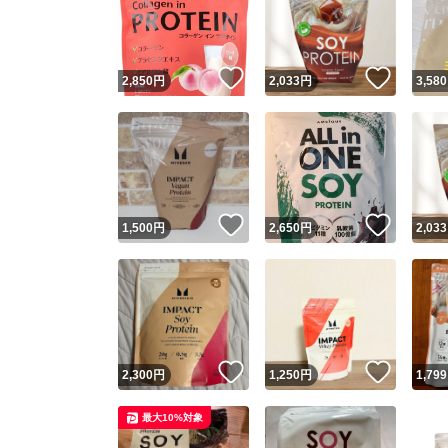
いいね！
いいね
2,850
円
2,033
円
3,580
いいね！
いいね
1,500
円
2,650
円
2,033
Yaho
安心取引
安心
いいね！
いいね
2,300
円
1,250
円
1,799
取引実績
最大10%対象
取引