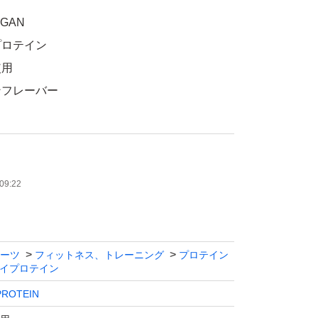
GAN
プロテイン
使用
ンフレーバー
用、低脂肪
たします。
09:22
ーツ
フィットネス、トレーニング
プロテイン
イプロテイン
ROTEIN