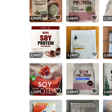
他フ
いいね！
いいね
3,000
円
2,480
円
2,100
スピード
※このバッ
スピ
いいね！
いいね
2,280
円
3,140
円
2,200
スピ
安心
いいね！
いいね
2,250
円
2,480
円
2,800