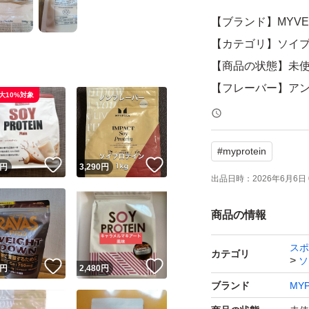
【ブランド】MYVE
【カテゴリ】ソイ
【商品の状態】未
【フレーバー】ア
大10%対象
【内容量】500g
【特徴】砂糖不使
#
myprotein
！
いいね！
いいね！
円
3,290
円
よろしくお願いい
出品日時：
2026年6月6日 
商品の情報
スポ
カテゴリ
ソ
！
いいね！
いいね！
円
2,480
円
ブランド
MYP