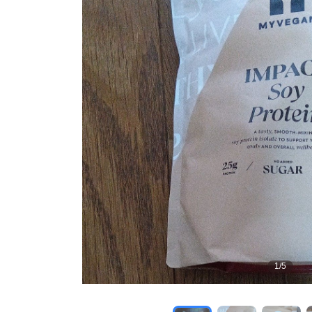
1
/
5