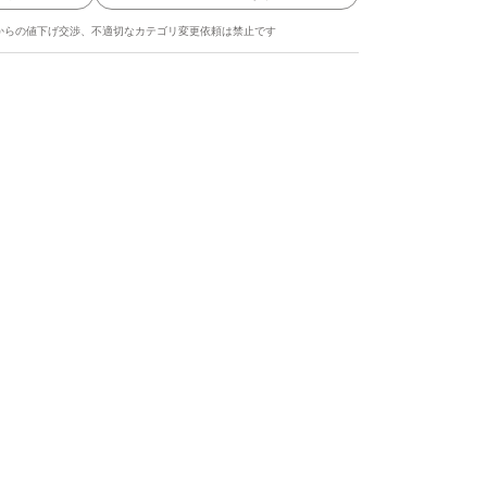
からの値下げ交渉、不適切なカテゴリ変更依頼は禁止です
ます