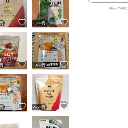
商品への質問
！
いいね！
いいね！
円
1,000
円
ユーザーの実績について
！
いいね！
いいね！
円
1,439
円
o!フリマが定めた一定の基準を満たしたユーザーにバッジを付与しています
出品者
この商品の情報をコピーします
取引出品者
Yahoo!フリマの基準をクリアした安心・安全なユーザーです
！
いいね！
いいね！
商品画像の
無断転載は禁止
されています
円
2,220
円
コピーされた情報は
必ずご自身の商品に合わせて編集
してください
コピーは
1商品につき1回
です
実績◯+
このユーザーはYahoo!フリマの取引を完了させた実績があり