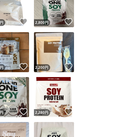
商品情報コピー機
リマ実績◯+
このユーザーは他フリマサービスでの取引実績があります
！
いいね！
いいね！
円
2,800
円
出品ページへ
&安心発送
キャンセル
ジは実績に基づく表示であり、発送を保証しているものではありません
このユーザーは高頻度で24時間以内＆設定した発送日数内に
ード＆安心発送
ます
！
いいね！
いいね！
円
2,200
円
ード発送
このユーザーは高頻度で24時間以内に発送しています
発送
このユーザーは設定した発送日数内に発送しています
！
いいね！
いいね！
円
2,280
円