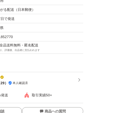
用
がる配送（日本郵便）
7日で発送
県
1852770
マは全品送料無料・匿名配送
り、評価後、出品者に支払われます
（
29
）
本人確認済
心発送
取引実績50+
相談
商品への質問