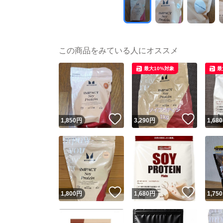
この商品をみている人にオススメ
最大10%対象
最
いいね！
いいね
1,850
円
3,290
円
1,680
いいね！
いいね
1,800
円
1,680
円
1,750