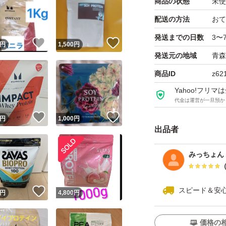
商品の状態
未使
配送の方法
おて
発送までの日数
3〜
！
いいね！
いいね！
円
1,500
円
発送元の地域
青森
商品ID
z62
Yahoo!フリ
代金は運営が一旦預か
！
いいね！
いいね！
円
1,000
円
出品者
みっちょん
スピード＆安
！
いいね！
円
4,800
円
価格の