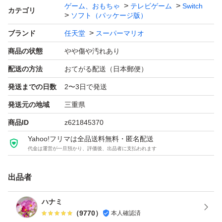
ャンセル願いをする場合があります。
ゲーム、おもちゃ
テレビゲーム
Switch
カテゴリ
ソフト（パッケージ版）
嫌がらせの悪いをつけてくる方が最近増えてきたので…本
当に困ってます。
ブランド
任天堂
スーパーマリオ
商品の状態
やや傷や汚れあり
再度返品は、すり替え防止のため行いません。
配送の方法
おてがる配送（日本郵便）
よろしくお願い致します。
発送までの日数
2〜3日で発送
発送元の地域
三重県
発送事故、紛失また壊れた等は、申し訳ないんですが…運
商品ID
z621845370
送会社に連絡して下さい。
Yahoo!フリマは全品送料無料・匿名配送
必ず状態を確認して発送してます。。
代金は運営が一旦預かり、評価後、出品者に支払われます
梱包は、プチプチの梱包 袋 で発送致します。
出品者
ハナミ
お互いに気持ちのいい取引ができるよう、よろしくお願い
（
9770
）
本人確認済