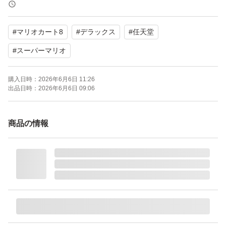
願い致します。
#
マリオカート8
#
デラックス
#
任天堂
あくまで中古品になりますのでご了承下さい。。写真で確
認よろしくお願い致します。
#
スーパーマリオ
購入日時：
2026年6月6日 11:26
ソフトの動作確認済みになります。発送する際にも、必ず
出品日時：
2026年6月6日 09:06
動作確認してから発送します。
商品の情報
商品にも、やや傷や汚れありとしてますが、少しでも汚れ
また傷が気になるような方はご遠慮願います。
また私の悪い評価につきましては…悪い評価見てもらった
ら分かりますが…いろんな方がいます。
すみませんが私がトラブルになると思う購入者様には…キ