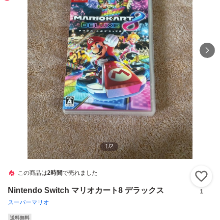
1
/
2
この商品は
2時間
で売れました
い
Nintendo Switch マリオカート8 デラックス
1
スーパーマリオ
送料無料