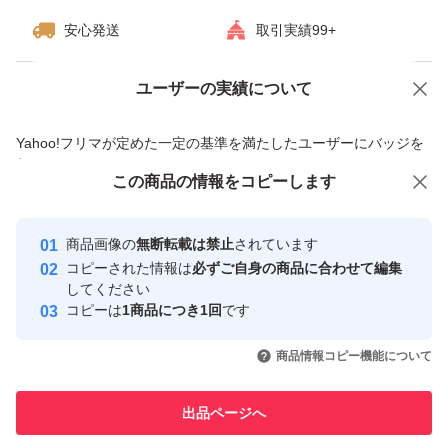
します。
安心発送
取引実績99+
【Switch】マリオカート8 デラックス [通常版]
ユーザーの実績について
価格の相談
商品への質問
ブランド：任天堂 スーパーマリオ
ゲームジャンル：レース
商品への質問からの値下げ交渉、不適切なカテゴリ変更依頼は禁止です
Yahoo!フリマが定めた一定の基準を満たしたユーザーにバッジを
ソフトウェア対象年齢：全年齢対象
付与しています
この商品をみている人にオススメ
この商品の情報をコピーします
安心取引出品者
パッケージ種類：通常版
最大10%対象
最大10%対象
オンライン：オンライン対応
Yahoo!フリマの基準をクリアした安
安心取引出品者
商品画像の
無断転載は禁止
されています
心・安全なユーザーです
プレイモード：TVモード対応 テーブルモード対応 携帯モ
コピーされた情報は
必ずご自身の商品に合わせて編集
取引実績
してください
ード対応
コピーは
1商品につき1回
です
amiibo対応：amiibo対応
このユーザーはYahoo!フリマの取
取引実績◯+
いいね！
いいね！
4,000
円
3,950
円
4,690
円
引を完了させた実績があります
携帯モードプレイ人数：1.0 人
商品情報コピー機能について
最大10%対象
このユーザーは他フリマサービス
他フリマ実績◯+
出品ページへ
での取引実績があります