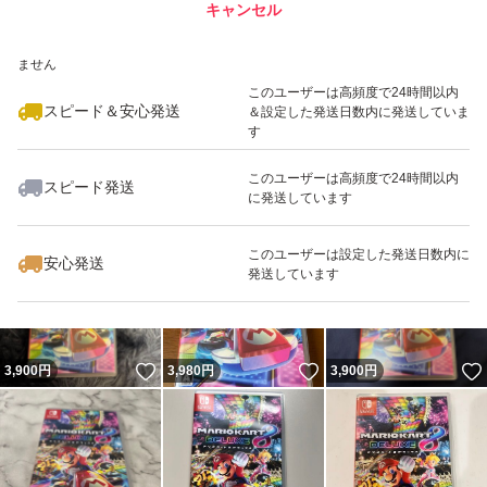
キャンセル
スピード&安心発送
いいね！
いいね！
3,900
※このバッジは実績に基づく表示であり、発送を保証しているものではあり
円
3,980
円
3,898
円
ません
最大10%対象
このユーザーは高頻度で24時間以内
スピード＆安心発送
＆設定した発送日数内に発送していま
す
このユーザーは高頻度で24時間以内
スピード発送
に発送しています
いいね！
いいね！
3,950
円
3,880
円
3,890
円
このユーザーは設定した発送日数内に
安心発送
発送しています
いいね！
いいね！
3,900
円
3,980
円
3,900
円