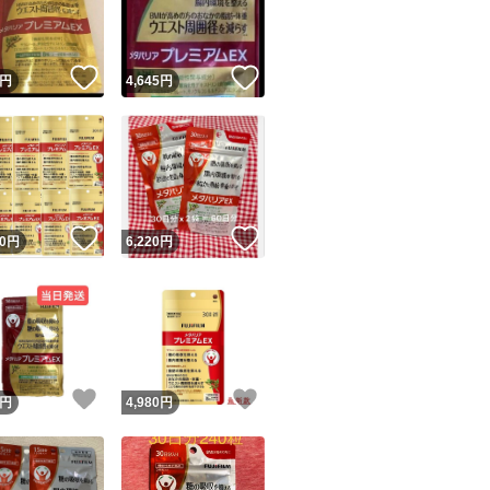
商品情報コピー機
リマ実績◯+
このユーザーは他フリマサービスでの取引実績があります
！
いいね！
いいね！
円
4,645
円
出品ページへ
&安心発送
キャンセル
ジは実績に基づく表示であり、発送を保証しているものではありません
このユーザーは高頻度で24時間以内＆設定した発送日数内に
ード＆安心発送
ます
！
いいね！
いいね！
0
円
6,220
円
ード発送
このユーザーは高頻度で24時間以内に発送しています
発送
このユーザーは設定した発送日数内に発送しています
！
いいね！
いいね！
円
4,980
円