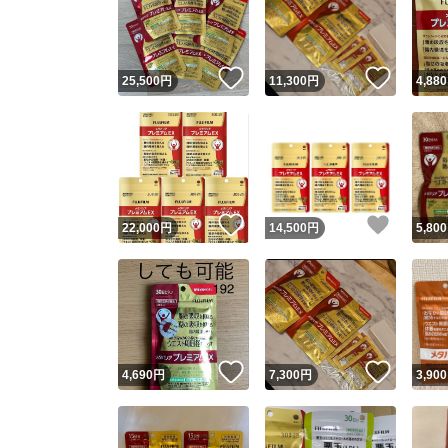
いいね！
いいね
25,500
円
11,300
円
4,880
いいね！
いいね
22,000
円
14,500
円
5,800
Yaho
安心取引
安心
いいね！
いいね
4,690
円
7,300
円
3,900
取引実績
取引