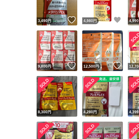
いいね！
いいね
3,490
円
4,980
円
4,990
いいね！
いいね
9,800
円
12,500
円
12,70
8,300
円
4,280
円
4,399