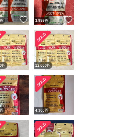
！
いいね！
いいね！
円
3,999
円
！
0
円
12,600
円
円
4,300
円