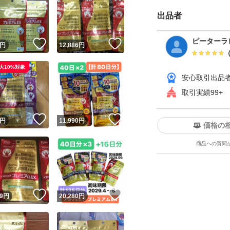
出品者
ピーターラ
！
いいね！
いいね！
円
12,886
円
大10%対象
安心取引出品
取引実績99+
！
いいね！
いいね！
円
11,990
円
価格の
商品への質問
！
いいね！
いいね！
9
円
20,280
円