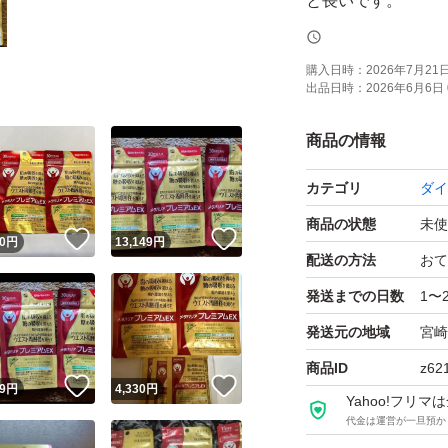
と長いです。
在庫により更に賞
購入日時：
2026年7月21日 
出品日時：
2026年6月6日 
※ 複数個ございま
※お安くしており
商品の情報
お値段下げは、申
カテゴリ
ダイ
お受けしておりま
商品の状態
未使
！
いいね！
いいね！
0
円
13,149
円
このままご購入お
配送の方法
おて
発送までの日数
1〜
発送元の地域
宮崎
商品ID
z62
！
いいね！
いいね！
9
円
4,330
円
Yahoo!フリ
代金は運営が一旦預か