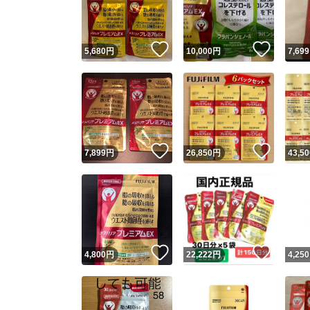
他フ
いいね！
いいね
5,680
円
10,000
円
7,699
スピード
※このバッ
スピ
いいね！
いいね
7,899
円
26,850
円
43,50
スピ
安心
いいね！
いいね
4,800
円
22,222
円
4,250