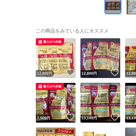
この商品をみている人にオススメ
最大10%対象
いいね！
いいね
12,800
円
12,800
円
12,90
最大10%対象
いいね！
いいね
7,500
円
13,149
円
13,14