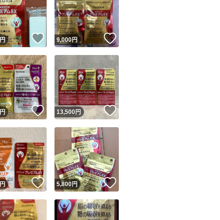
！
いいね！
いいね！
円
9,000
円
ユーザーの実績について
！
いいね！
いいね！
円
13,500
円
o!フリマが定めた一定の基準を満たしたユーザーにバッジを付与しています
出品者
この商品の情報をコピーします
取引出品者
Yahoo!フリマの基準をクリアした安心・安全なユーザーです
！
いいね！
いいね！
商品画像の
無断転載は禁止
されています
円
5,800
円
コピーされた情報は
必ずご自身の商品に合わせて編集
してください
コピーは
1商品につき1回
です
実績◯+
このユーザーはYahoo!フリマの取引を完了させた実績があり