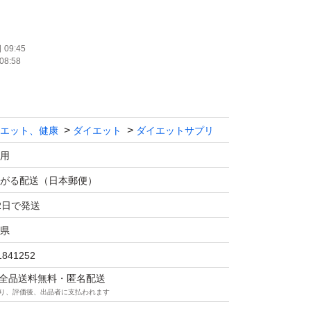
味期限が延びることもございます。
09:45
08:58
す。
ますので
し訳ありませんが、
エット、健康
ダイエット
ダイエットサプリ
せん。
用
願い致します。
がる配送（日本郵便）
2日で発送
県
1841252
マは全品送料無料・匿名配送
り、評価後、出品者に支払われます