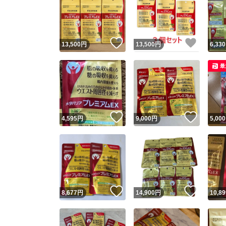
いいね！
いいね
13,500
円
13,500
円
6,330
最
いいね！
いいね
4,595
円
9,000
円
5,000
いいね！
いいね
8,677
円
14,900
円
10,89