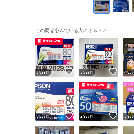
この商品をみている人にオススメ
最大10%対象
いいね！
いいね
3,899
円
3,899
円
4,800
最大10%対象
いいね！
いいね
5,888
円
2,980
円
3,980