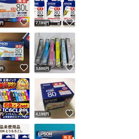
商品情報コピー機
リマ実績◯+
このユーザーは他フリマサービスでの取引実績があります
！
いいね！
いいね！
円
2,199
円
出品ページへ
&安心発送
キャンセル
ジは実績に基づく表示であり、発送を保証しているものではありません
このユーザーは高頻度で24時間以内＆設定した発送日数内に
ード＆安心発送
ます
！
いいね！
いいね！
円
3,600
円
ード発送
このユーザーは高頻度で24時間以内に発送しています
発送
このユーザーは設定した発送日数内に発送しています
！
いいね！
いいね！
円
4,199
円