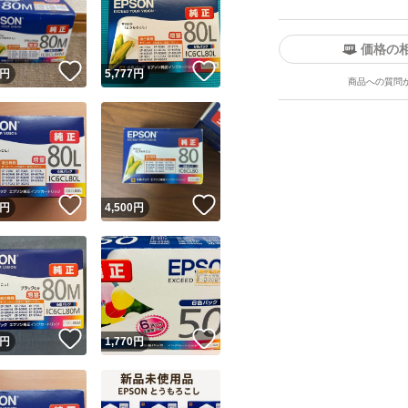
価格の
！
いいね！
いいね！
円
5,777
円
商品への質問
ユーザーの実績について
！
いいね！
いいね！
円
4,500
円
o!フリマが定めた一定の基準を満たしたユーザーにバッジを付与しています
出品者
この商品の情報をコピーします
取引出品者
Yahoo!フリマの基準をクリアした安心・安全なユーザーです
！
いいね！
いいね！
商品画像の
無断転載は禁止
されています
円
1,770
円
コピーされた情報は
必ずご自身の商品に合わせて編集
してください
コピーは
1商品につき1回
です
実績◯+
このユーザーはYahoo!フリマの取引を完了させた実績があり