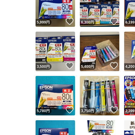
他フ
いいね！
いいね
5,999
円
6,300
円
6,199
スピード
※このバッ
スピ
いいね！
いいね
3,500
円
5,400
円
4,200
スピ
安心
いいね！
いいね
5,780
円
3,750
円
2,399