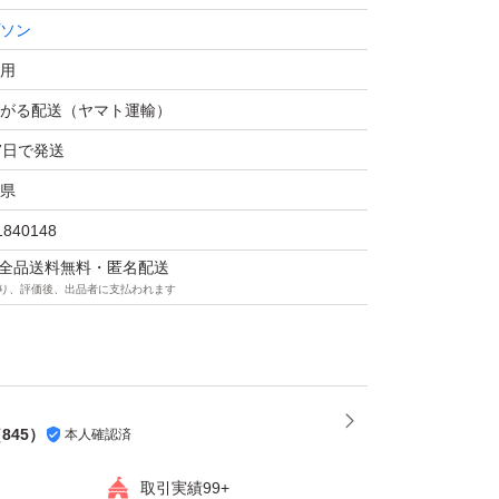
ソン
用
がる配送（ヤマト運輸）
7日で発送
県
1840148
マは全品送料無料・匿名配送
り、評価後、出品者に支払われます
（
845
）
本人確認済
取引実績99+