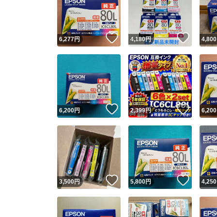
いいね！
いいね
6,277
円
4,180
円
4,800
いいね！
いいね
6,200
円
2,399
円
6,200
Yaho
安心取引
安心
いいね！
いいね
3,500
円
5,800
円
4,250
取引実績
取引