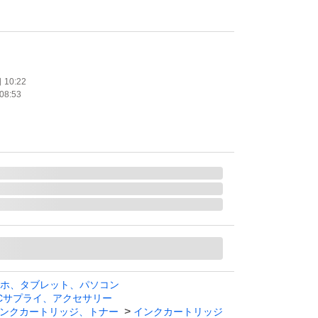
、EP-979A3、EP-978A3、EP-977A3、EP-
W、EP-808AB、EP-808AR、EP-807AW、EP-8
、EP-777A、EP-708A、EP-707A
10:22
08:53
C6CL80 （6色パック）1個
ン
ト
ホ、タブレット、パソコン
Cサプライ、アクセサリー
ンクカートリッジ、トナー
インクカートリッジ