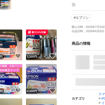
対象機種：EP-982A3
#
エプソン
907F、 EP-808A
07AB、EP-807AR
購入日時：
2026年7月10日 
出品日時：
2026年6月6日 
最大10%対象
インクカートリッジ I
商品の情報
ブランド：エプソ
！
いいね！
いいね！
販売単位：1.0 セッ
円
5,000
円
！
いいね！
いいね！
円
4,000
円
スマ
カテゴリ
P
イ