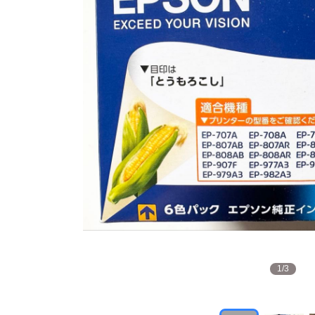
1
/
3