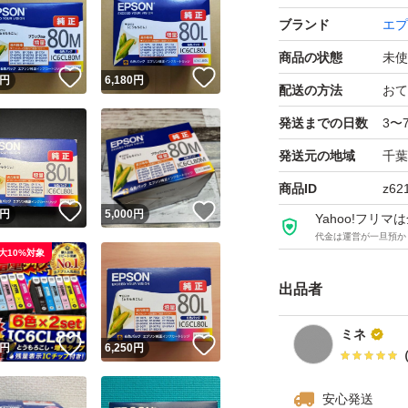
ブランド
エプ
商品の状態
未使
！
いいね！
いいね！
円
6,180
円
配送の方法
おて
発送までの日数
3〜
発送元の地域
千葉
商品ID
z62
！
いいね！
いいね！
円
5,000
円
Yahoo!フリ
代金は運営が一旦預か
大10%対象
出品者
ミネ
！
いいね！
いいね！
円
6,250
円
安心発送