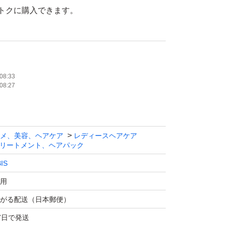
トクに購入できます。
のでご検討ください
、そのまま発送
元へ問い合わせはください。
08:33
08:27
メ、美容、ヘアケア
レディースヘアケア
ジは梱包時に行っております。
リートメント、ヘアパック
ざいますがご理解ください。
IS
可→お気軽にご質問下さい。
用
がる配送（日本郵便）
7日で発送