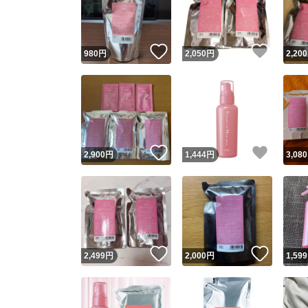
いいね！
いいね
980
円
2,050
円
2,200
いいね！
いいね
2,900
円
1,444
円
3,080
Yaho
安心取引
安心
いいね！
いいね
2,499
円
2,000
円
1,599
取引実績
取引