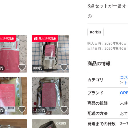
3点セットが一番オ
出品しております
#
orbis
OPP等にはいれず
大10%対象
最大10%対象
開封後はメーカー
購入日時：
2026年6月6日 
出品日時：
2026年6月6日 
ーーーーー
商品の情報
！
いいね！
いいね！
円
880
円
コス
購入後のメッセー
カテゴリ
ト
遅くなる場合もご
ブランド
ORB
再出品、専用出品
商品の状態
未使
！
いいね！
いいね！
円
1,100
円
配送の方法
おて
発送までの日数
3〜