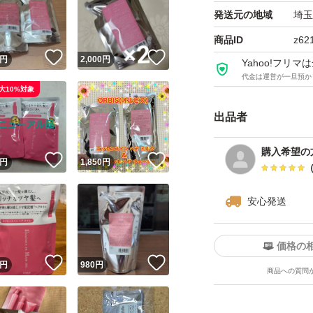
発送元の地域
埼玉
商品ID
z62
！
いいね！
いいね！
円
2,000
円
Yahoo!フリ
代金は運営が一旦預か
大10%対象
出品者
購入希望の
！
いいね！
いいね！
円
1,850
円
安心発送
価格の
！
いいね！
いいね！
円
980
円
商品への質問