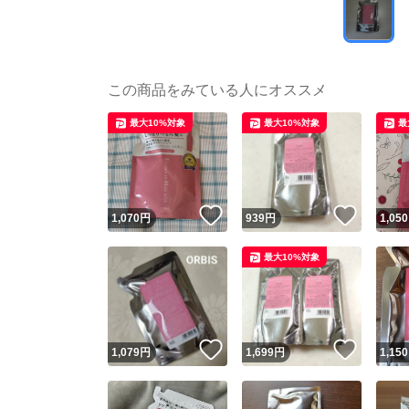
この商品をみている人にオススメ
最大10%対象
最大10%対象
最
いいね！
いいね
1,070
円
939
円
1,050
最大10%対象
いいね！
いいね
1,079
円
1,699
円
1,150