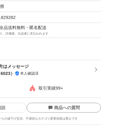
県
1829282
マは全品送料無料・匿名配送
り、評価後、出品者に支払われます
方はメッセージ
（
6023
）
本人確認済
取引実績99+
相談
商品への質問
からの値下げ交渉、不適切なカテゴリ変更依頼は禁止です