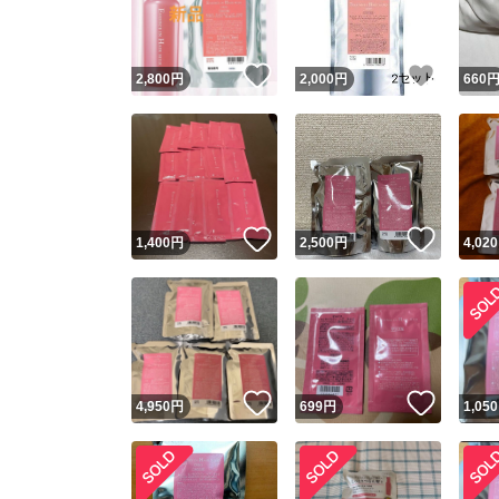
他フ
いいね！
いいね
2,800
円
2,000
円
660
スピード
※このバッ
スピ
いいね！
いいね
1,400
円
2,500
円
4,020
スピ
安心
いいね！
いいね
4,950
円
699
円
1,050