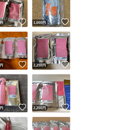
！
いいね！
いいね！
円
1,000
円
ユーザーの実績について
！
いいね！
いいね！
円
2,250
円
o!フリマが定めた一定の基準を満たしたユーザーにバッジを付与しています
出品者
この商品の情報をコピーします
取引出品者
Yahoo!フリマの基準をクリアした安心・安全なユーザーです
！
いいね！
いいね！
商品画像の
無断転載は禁止
されています
円
2,200
円
コピーされた情報は
必ずご自身の商品に合わせて編集
してください
コピーは
1商品につき1回
です
実績◯+
このユーザーはYahoo!フリマの取引を完了させた実績があり