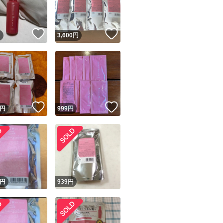
商品情報コピー機
リマ実績◯+
このユーザーは他フリマサービスでの取引実績があります
！
いいね！
いいね！
円
3,600
円
出品ページへ
&安心発送
キャンセル
ジは実績に基づく表示であり、発送を保証しているものではありません
このユーザーは高頻度で24時間以内＆設定した発送日数内に
ード＆安心発送
ます
！
いいね！
いいね！
円
999
円
ード発送
このユーザーは高頻度で24時間以内に発送しています
発送
このユーザーは設定した発送日数内に発送しています
！
円
939
円