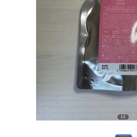
1
/
1