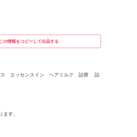
この情報をコピーして出品する
オルビス エッセンスイン ヘアミルク 詰替 詰
ります。
。