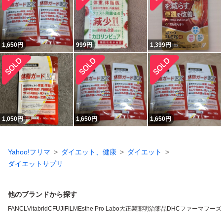
1,650
円
999
円
1,399
円
1,050
円
1,650
円
1,650
円
Yahoo!フリマ
ダイエット、健康
ダイエット
ダイエットサプリ
他のブランドから探す
FANCL
VitabridC
FUJIFILM
Esthe Pro Labo
大正製薬
明治薬品
DHC
ファーマフー