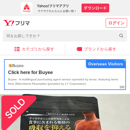
ログイン
カテゴリから探す
ブランドから探す
Overseas Visitors
Click here for Buyee
Buyee - A multilingual purchasing agent service operated by tenso, featuring items
from JDirectItems Fleamarket (provided by LY Corporation)