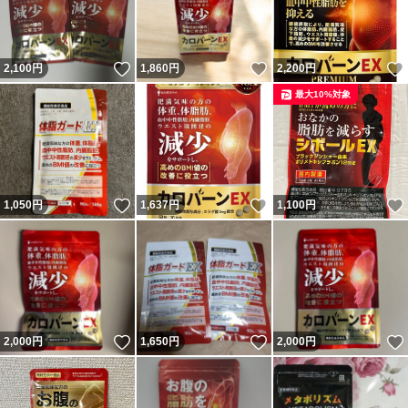
いいね！
いいね！
2,100
円
1,860
円
2,200
円
最大10%対象
いいね！
いいね！
1,050
円
1,637
円
1,100
円
いいね！
いいね！
2,000
円
1,650
円
2,000
円