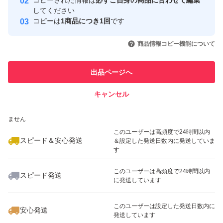
コピーされた情報は
必ずご自身の商品に合わせて編集
サポートすることで、高めのBMIの改善に役立つことが報
取引実績
してください
告されています。（届出番号：K579）
コピーは
1商品につき1回
です
このユーザーはYahoo!フリマの取
取引実績◯+
いいね！
いいね！
1,700
円
1,699
円
1,400
円
引を完了させた実績があります
商品情報コピー機能について
【内容量】60粒（約30日分）
このユーザーは他フリマサービス
他フリマ実績◯+
出品ページへ
での取引実績があります
キャンセル
スピード&安心発送
いいね！
いいね！
1,500
※このバッジは実績に基づく表示であり、発送を保証しているものではあり
円
1,200
円
1,260
円
ません
最大10%対象
このユーザーは高頻度で24時間以内
スピード＆安心発送
＆設定した発送日数内に発送していま
す
このユーザーは高頻度で24時間以内
スピード発送
に発送しています
いいね！
いいね！
1,000
円
1,200
円
1,600
円
このユーザーは設定した発送日数内に
安心発送
発送しています