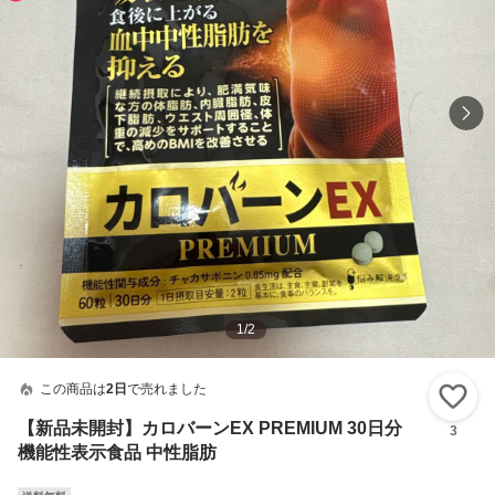
1
/
2
この商品は
2日
で売れました
い
【新品未開封】カロバーンEX PREMIUM 30日分
3
機能性表示食品 中性脂肪