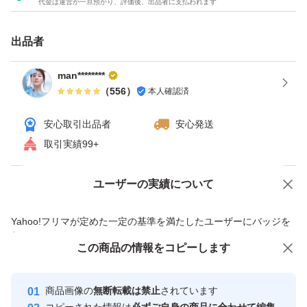
代金は運営が一旦預かり、評価後、出品者に支払われます
苦味料・光沢剤・酸味料・pH調整剤・微粒二酸化ケイ素
を不使用。
出品者
【国内GMP認定工場で製造】カロバーンEX PREMIUM
man********
（
556
）
本人確認済
は、品質管理に徹底的に配慮した国内GMP認定工場で生
産されています。すべての過程において製品が一定の品質
安心取引出品者
安心発送
基準に沿って作られるよう、製造工程管理基準を遵守して
取引実績99+
います。
ユーザーの実績について
価格の相談
商品への質問
【機能性表示食品届出表示】本品にはチャカサポニンが含
商品への質問からの値下げ交渉、不適切なカテゴリ変更依頼は禁止です
Yahoo!フリマが定めた一定の基準を満たしたユーザーにバッジを
まれます。チャカサポニンは、食事に含まれる脂肪の吸収
付与しています
を抑え、食後に上がる血中中性脂肪の上昇を抑える機能が
この商品をみている人にオススメ
この商品の情報をコピーします
安心取引出品者
あります。また、継続摂取により、肥満気味な方の体脂
Yahoo!フリマの基準をクリアした安
安心取引出品者
商品画像の
無断転載は禁止
されています
肪、内臓脂肪、皮下脂肪、ウエスト周囲径、体重の減少を
心・安全なユーザーです