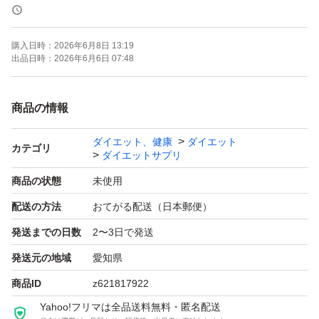
皮下脂肪・ウエスト周囲径・体重の減少をサポートし、高
めのBMIの改善に役立ちます。
購入日時：
2026年6月8日 13:19
出品日時：
2026年6月6日 07:48
【プレミアムならではの18種厳選サポート成分配合】機
能性関与成分チャカサポニンに加え、クルクミン・αリポ
商品の情報
酸・高麗人参・国産生姜・黒胡椒エキス・唐辛子末・桑葉
ダイエット、健康
ダイエット
末・ガルシニアエキス末・乾燥ビール酵母・ヒハツエキス
カテゴリ
ダイエットサプリ
末・L-カルニチン・スピルリナ・パントテン酸等、厳選し
商品の状態
未使用
たサポート成分を配合。毎日の食生活にプレミアムな一手
配送の方法
おてがる配送（日本郵便）
を。
発送までの日数
2〜3日で発送
【毎日の習慣だからこその12種フリー処方】毎日の習慣
発送元の地域
愛知県
だからこそこだわった12種のフリー処方。酸化防止剤・
商品ID
z621817922
着色料・香料・保存料・調味料・乳化剤・動物由来原料・
Yahoo!フリマは全品送料無料・匿名配送