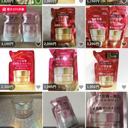
いいね！
いいね！
1,820
円
1,980
円
1,750
円
最大10%対象
いいね！
いいね！
3,199
円
2,000
円
3,200
円
いいね！
いいね！
2,300
円
1,995
円
1,900
円