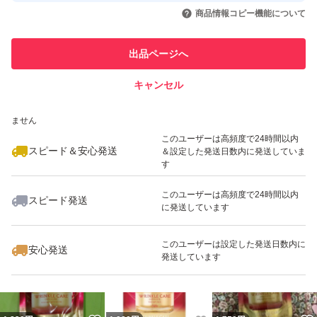
取引実績◯+
いいね！
いいね！
1,600
円
1,590
円
3,000
円
引を完了させた実績があります
商品情報コピー機能について
最大10%対象
最大10%対象
このユーザーは他フリマサービス
他フリマ実績◯+
出品ページへ
での取引実績があります
キャンセル
スピード&安心発送
いいね！
いいね！
3,000
※このバッジは実績に基づく表示であり、発送を保証しているものではあり
円
1,620
円
1,700
円
ません
このユーザーは高頻度で24時間以内
スピード＆安心発送
＆設定した発送日数内に発送していま
す
このユーザーは高頻度で24時間以内
スピード発送
に発送しています
いいね！
いいね！
1,650
円
3,000
円
1,995
円
このユーザーは設定した発送日数内に
安心発送
発送しています