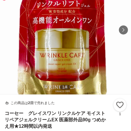
1
/
4
この商品は
2日
で売れました
い
コーセー グレイスワン リンクルケア モイスト
1
リペアジェルクリームEX 医薬部外品90g つめか
え用★12時間以内発送