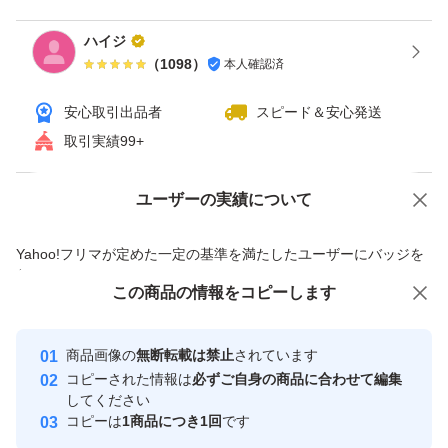
【商品名】リンクルケアモイストジェルクリームEX
ハイジ
【効果】シワ改善
（
1098
）
本人確認済
【スキンケア特徴】保湿・アレルギーテスト済
【タイプ】ジェル
安心取引出品者
スピード＆安心発送
取引実績99+
【内容量】90g×1
【その他】つめかえ用 医薬部外品
ユーザーの実績について
価格の相談
商品への質問
【成分】ナイアシンアミド.
グリチルリチン酸ジカリウム.
商品への質問からの値下げ交渉、不適切なカテゴリ変更依頼は禁止です
Yahoo!フリマが定めた一定の基準を満たしたユーザーにバッジを
濃潤コラーゲン
付与しています
この商品をみている人にオススメ
この商品の情報をコピーします
安心取引出品者
浸透型ヒアルロン酸
最大10%対象
コエンザイムQ10
Yahoo!フリマの基準をクリアした安
安心取引出品者
商品画像の
無断転載は禁止
されています
心・安全なユーザーです
エラスチン・スクワラン（保湿）
コピーされた情報は
必ずご自身の商品に合わせて編集
取引実績
してください
コピーは
1商品につき1回
です
このユーザーはYahoo!フリマの取