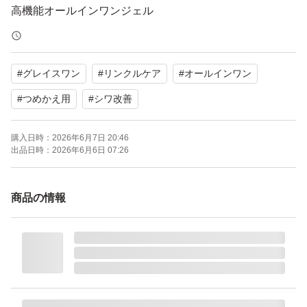
高機能オールインワンジェル
＊商品説明＊
#
グレイスワン
#
リンクルケア
#
オールインワン
● １品７役、シワを改善する高機能オールインワンジェ
ル。W有効成分配合。高機能モイストリフト成分配合。
#
つめかえ用
#
シワ改善
●気になる目もと・口もとをはじめとするシワへ効果を発
購入日時：
2026年6月7日 20:46
揮。
出品日時：
2026年6月6日 07:26
● こくのあるジェルクリームで肌（角層）のうるおい低下
を防ぎながらシワ悩みをケアします。
商品の情報
●グレイスワン史上最高スペック！贅沢エイジングケア※
1成分配合。表皮・真皮まで深く効きながら、角層内部の
うるおいを最大限キープ。あらゆる肌悩みをケアしていき
ます。
●みずみずしいリラックスやフローラルの香り。