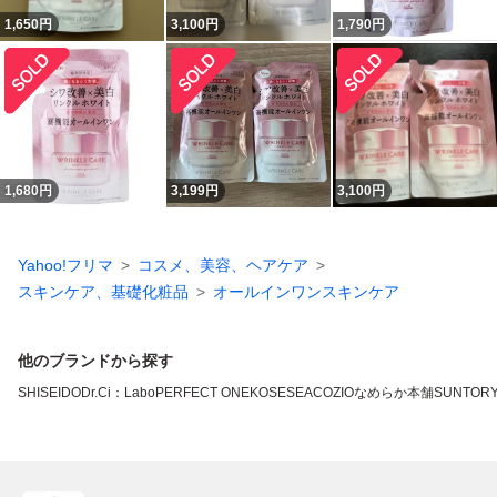
1,650
円
3,100
円
1,790
円
1,680
円
3,199
円
3,100
円
Yahoo!フリマ
コスメ、美容、ヘアケア
スキンケア、基礎化粧品
オールインワンスキンケア
他のブランドから探す
SHISEIDO
Dr.Ci：Labo
PERFECT ONE
KOSE
SEAC
OZIO
なめらか本舗
SUNTOR