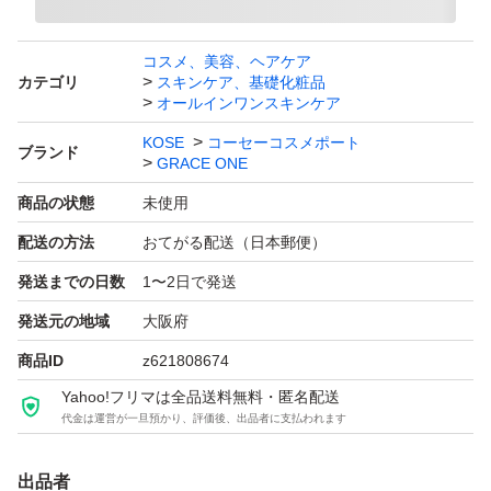
即購入OKです♪^ ^
コスメ、美容、ヘアケア
カテゴリ
スキンケア、基礎化粧品
オールインワンスキンケア
◎ 自宅保管のため、細かなスレなどある場合がございま
KOSE
コーセーコスメポート
ブランド
す。気にされない方のご購入よろしくお願いいたします
GRACE ONE
m(_ _)m
商品の状態
未使用
配送の方法
おてがる配送（日本郵便）
◎発送は丁寧に梱包し12時間以内匿名発送させて頂きま
発送までの日数
1〜2日で発送
す。
発送元の地域
大阪府
※お値下げ不可
商品ID
z621808674
＊発送方法 おてがる配送
Yahoo!フリマは全品送料無料・匿名配送
（ゆうパケットポストmini：匿名配送：追跡有）
代金は運営が一旦預かり、評価後、出品者に支払われます
【ブランド】KOSE コーセーコスメポート GRACE ONE
出品者