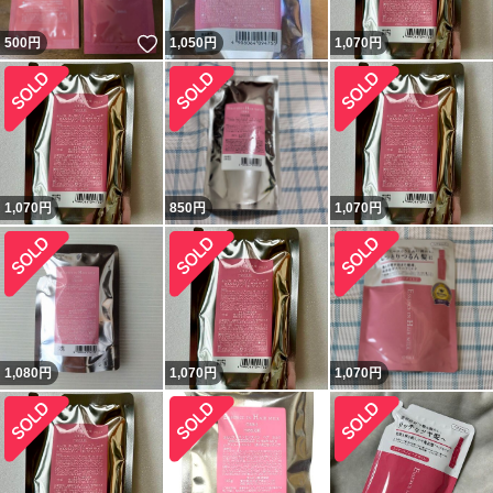
いいね！
500
円
1,050
円
1,070
円
1,070
円
850
円
1,070
円
1,080
円
1,070
円
1,070
円