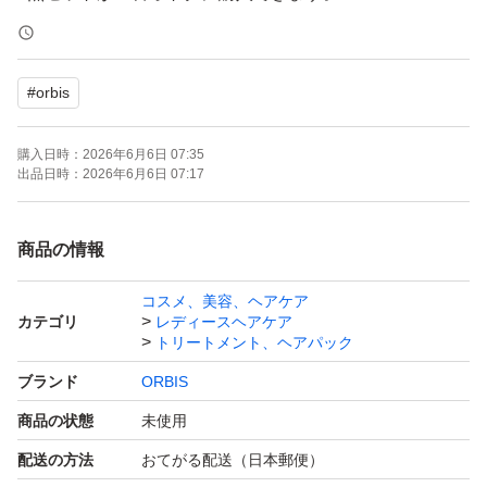
出品しておりますのでご検討ください
#
orbis
OPP等にはいれず、そのまま発送
開封後はメーカー元へ問い合わせはください。
購入日時：
2026年6月6日 07:35
出品日時：
2026年6月6日 07:17
ーーーーー
商品の情報
購入後のメッセージは梱包時に行っております。
コスメ、美容、ヘアケア
遅くなる場合もございますがご理解ください。
カテゴリ
レディースヘアケア
再出品、専用出品可→お気軽にご質問下さい。
トリートメント、ヘアパック
ブランド
ORBIS
商品の状態
未使用
配送の方法
おてがる配送（日本郵便）