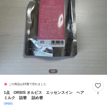
1
/
1
この商品は
17分
で売れました
い
1点 ORBIS オルビス エッセンスイン ヘア
0
ミルク 詰替 詰め替
ORBIS