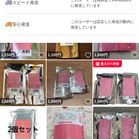
スピード発送
に発送しています
いいね！
いいね！
1,100
円
890
円
1,050
円
最大10%対象
このユーザーは設定した発送日数内に
安心発送
発送しています
いいね！
いいね！
1,150
円
1,100
円
1,849
円
最大10%対象
いいね！
いいね！
1,689
円
1,890
円
1,980
円