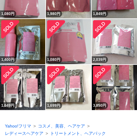
1,080
円
1,980
円
1,849
円
1,400
円
1,080
円
2,039
円
1,649
円
1,699
円
3,850
円
Yahoo!フリマ
コスメ、美容、ヘアケア
レディースヘアケア
トリートメント、ヘアパック