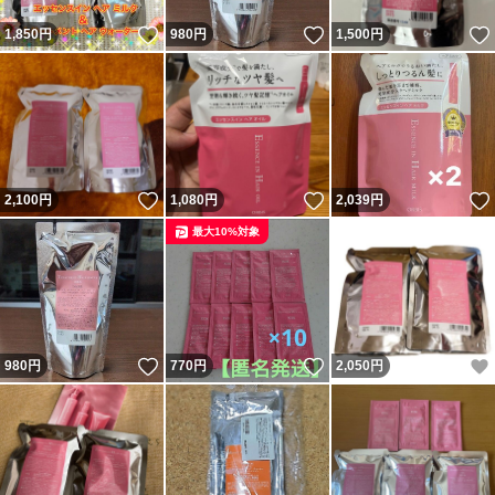
いいね！
いいね！
1,850
円
980
円
1,500
円
いいね！
いいね！
2,100
円
1,080
円
2,039
円
最大10%対象
いいね！
いいね！
980
円
770
円
2,050
円