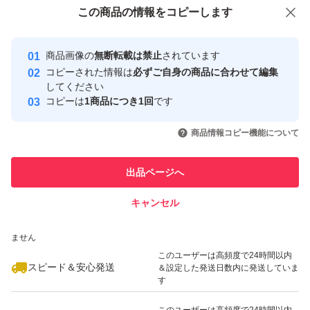
付与しています
この商品をみている人にオススメ
この商品の情報をコピーします
安心取引出品者
最大10%対象
最大10%対象
Yahoo!フリマの基準をクリアした安
安心取引出品者
商品画像の
無断転載は禁止
されています
心・安全なユーザーです
コピーされた情報は
必ずご自身の商品に合わせて編集
取引実績
してください
コピーは
1商品につき1回
です
このユーザーはYahoo!フリマの取
取引実績◯+
いいね！
いいね！
939
円
880
円
1,080
円
引を完了させた実績があります
商品情報コピー機能について
最大10%対象
最大10%対象
このユーザーは他フリマサービス
他フリマ実績◯+
出品ページへ
での取引実績があります
キャンセル
スピード&安心発送
いいね！
いいね！
1,080
※このバッジは実績に基づく表示であり、発送を保証しているものではあり
円
1,070
円
1,079
円
ません
最大10%対象
このユーザーは高頻度で24時間以内
スピード＆安心発送
＆設定した発送日数内に発送していま
す
このユーザーは高頻度で24時間以内