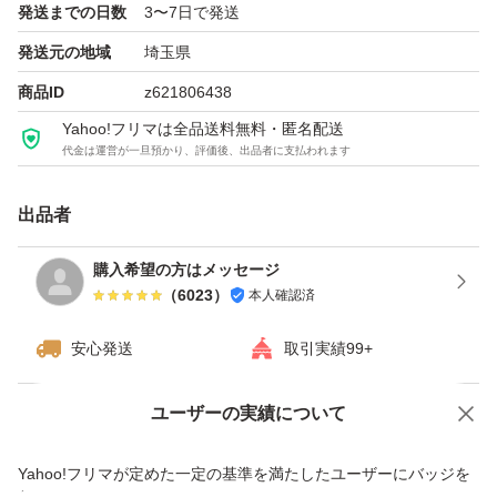
発送までの日数
3〜7日で発送
発送元の地域
埼玉県
商品ID
z621806438
Yahoo!フリマは全品送料無料・匿名配送
代金は運営が一旦預かり、評価後、出品者に支払われます
出品者
購入希望の方はメッセージ
（
6023
）
本人確認済
安心発送
取引実績99+
ユーザーの実績について
価格の相談
商品への質問
商品への質問からの値下げ交渉、不適切なカテゴリ変更依頼は禁止です
Yahoo!フリマが定めた一定の基準を満たしたユーザーにバッジを