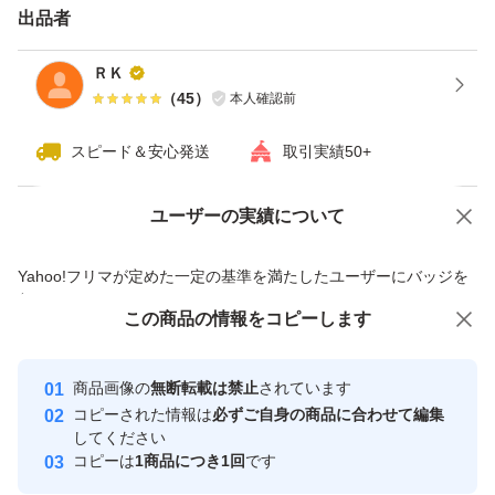
出品者
ＲＫ
（
45
）
本人確認前
スピード＆安心発送
取引実績50+
ユーザーの実績について
価格の相談
商品への質問
商品への質問からの値下げ交渉、不適切なカテゴリ変更依頼は禁止です
Yahoo!フリマが定めた一定の基準を満たしたユーザーにバッジを
付与しています
この商品をみている人にオススメ
この商品の情報をコピーします
安心取引出品者
最大10%対象
最大10%対象
最大10%対象
Yahoo!フリマの基準をクリアした安
安心取引出品者
商品画像の
無断転載は禁止
されています
心・安全なユーザーです
コピーされた情報は
必ずご自身の商品に合わせて編集
取引実績
してください
コピーは
1商品につき1回
です
このユーザーはYahoo!フリマの取
取引実績◯+
いいね！
いいね！
18,500
円
12,700
円
12,700
円