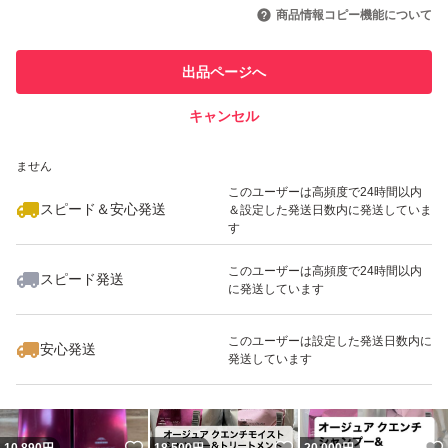
引を完了させた実績があります
商品情報コピー機能について
最大10%対象
このユーザーは他フリマサービス
他フリマ実績◯+
出品ページへ
での取引実績があります
キャンセル
スピード&安心発送
いいね！
いいね！
13,800
※このバッジは実績に基づく表示であり、発送を保証しているものではあり
円
13,800
円
20,000
円
ません
最大10%対象
最大10%対象
このユーザーは高頻度で24時間以内
スピード＆安心発送
＆設定した発送日数内に発送していま
す
このユーザーは高頻度で24時間以内
スピード発送
に発送しています
いいね！
いいね！
19,800
円
14,300
円
15,400
円
最大10%対象
このユーザーは設定した発送日数内に
安心発送
発送しています