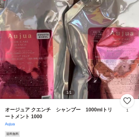
1
/
1
い
オージュア クエンチ シャンプー 1000mlトリ
1
ートメント 1000
Aujua
送料無料