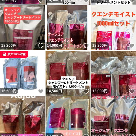
いいね！
いいね！
10,890
円
18,500
円
20,000
円
いいね！
いいね！
18,200
円
14,000
円
13,800
円
最大10%対象
いいね！
いいね！
16,500
円
14,500
円
13,000
円