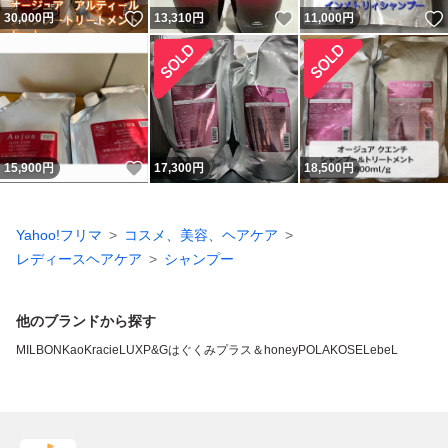
いいね！
いいね！
30,000
円
13,310
円
11,000
円
いいね！
15,900
円
17,300
円
18,500
円
Yahoo!フリマ
コスメ、美容、ヘアケア
レディースヘアケア
シャンプー
他のブランドから探す
MILBON
Kao
Kracie
LUX
P&G
はぐくみプラス
＆honey
POLA
KOSE
LebeL