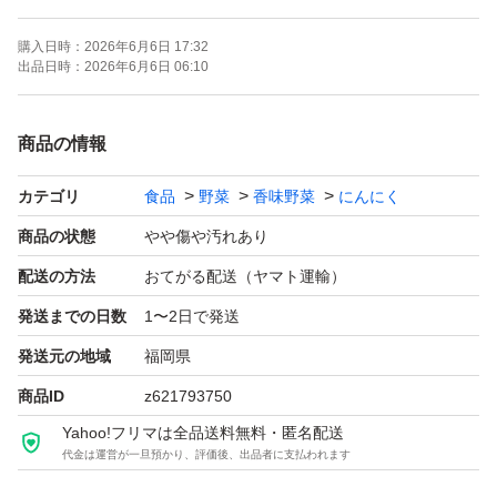
(色んな大きさが入ってます)
購入日時：
2026年6月6日 17:32
玉にんにくの約7.8個程度の量が入ってます。
出品日時：
2026年6月6日 06:10
農薬、除草剤不使用
商品の情報
種子消毒不使用
カテゴリ
食品
野菜
香味野菜
にんにく
化成肥料不使用
自家にんにくの種を使用
商品の状態
やや傷や汚れあり
自然農法
配送の方法
おてがる配送（ヤマト運輸）
発送までの日数
1〜2日で発送
こちらはネコポストでの発送ですので
発送元の地域
福岡県
ポストに入ります。
商品ID
z621793750
※時間指定不可です。
Yahoo!フリマは全品送料無料・匿名配送
代金は運営が一旦預かり、評価後、出品者に支払われます
どうぞ宜しくお願い致します(*^^*)