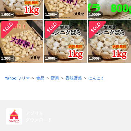
1,600
円
1,300
円
1,500
円
1,300
円
1,600
円
1,600
円
Yahoo!フリマ
食品
野菜
香味野菜
にんにく