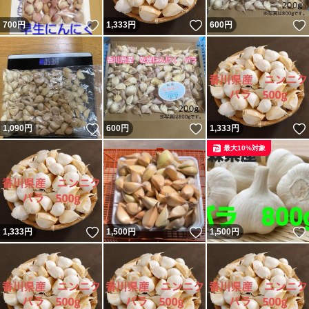
いいね！
いいね！
700
円
1,333
円
600
円
いいね！
いいね！
1,090
円
600
円
1,333
円
最大10%対象
いいね！
いいね！
1,333
円
1,500
円
1,500
円