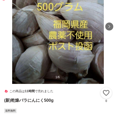
1
/
6
この商品は
11時間
で売れました
い
(新)乾燥バラにんにく500g
0
送料無料