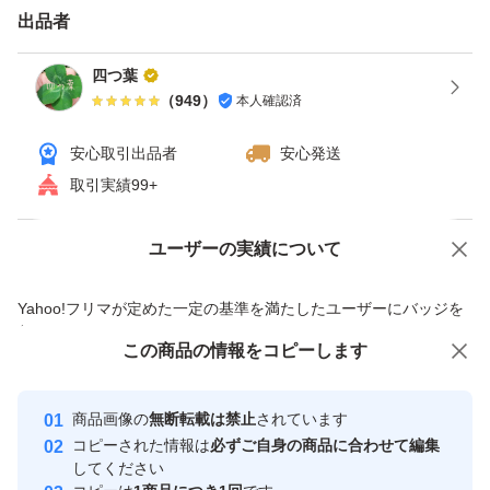
出品者
四つ葉
（
949
）
本人確認済
安心取引出品者
安心発送
取引実績99+
ユーザーの実績について
価格の相談
商品への質問
商品への質問からの値下げ交渉、不適切なカテゴリ変更依頼は禁止です
Yahoo!フリマが定めた一定の基準を満たしたユーザーにバッジを
付与しています
この商品をみている人にオススメ
この商品の情報をコピーします
安心取引出品者
Yahoo!フリマの基準をクリアした安
安心取引出品者
商品画像の
無断転載は禁止
されています
心・安全なユーザーです
コピーされた情報は
必ずご自身の商品に合わせて編集
取引実績
してください