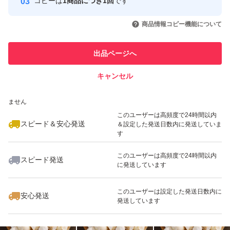
コピーは
1商品につき1回
です
このユーザーはYahoo!フリマの取
取引実績◯+
いいね！
いいね！
1,300
円
700
円
1,333
円
引を完了させた実績があります
商品情報コピー機能について
最大10%対象
このユーザーは他フリマサービス
他フリマ実績◯+
出品ページへ
での取引実績があります
キャンセル
スピード&安心発送
いいね！
いいね！
1,333
※このバッジは実績に基づく表示であり、発送を保証しているものではあり
円
1,500
円
1,000
円
ません
最大10%対象
このユーザーは高頻度で24時間以内
スピード＆安心発送
＆設定した発送日数内に発送していま
す
このユーザーは高頻度で24時間以内
スピード発送
に発送しています
いいね！
いいね！
1,500
円
1,600
円
1,333
円
このユーザーは設定した発送日数内に
安心発送
発送しています