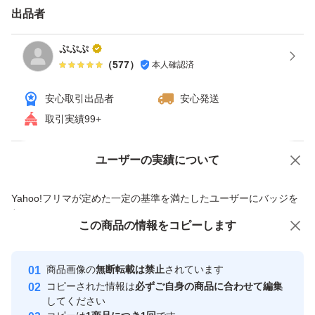
が、やはり上に荷物など積まれる場合もあるらしくお客様
出品者
のお手元に届いた時に潰れてしまっているなどの事案が発
ぷぷぷ
生しております
（
577
）
本人確認済
安心取引出品者
安心発送
【置き配について】
取引実績99+
最近ヤマトの置き配サービスがスタートしており勝手に置
ユーザーの実績について
価格の相談
商品への質問
き配されるといったケースがあります
商品への質問からの値下げ交渉、不適切なカテゴリ変更依頼は禁止です
置き配サービスは送る側からの指定は出来ず
Yahoo!フリマが定めた一定の基準を満たしたユーザーにバッジを
付与しています
ご購入者様側で
この商品をみている人にオススメ
この商品の情報をコピーします
安心取引出品者
置き配禁止を指定していただかなければなりませんので
最大10%対象
最大10%対象
Yahoo!フリマの基準をクリアした安
ご注意下さいますようお願い致します
安心取引出品者
商品画像の
無断転載は禁止
されています
心・安全なユーザーです
コピーされた情報は
必ずご自身の商品に合わせて編集
取引実績
してください
上に荷物を乗せられてしまうと