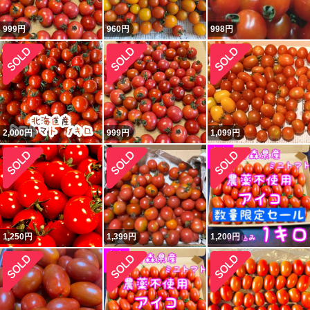
999
円
960
円
998
円
2,000
円
999
円
1,099
円
1,250
円
1,399
円
1,200
円