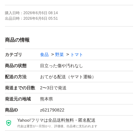
小鈴という品種で
購入日時：
2026年6月6日 08:14
トマトらしい味の果肉がトマト好きにはたまらない
出品日時：
2026年6月6日 05:51
っというお話もwww
商品の情報
1キロ売りですが
カテゴリ
食品
野菜
トマト
1キロ以上は入れております
商品の状態
目立った傷や汚れなし
【受け取り時についてのご注意】
配送の方法
おてがる配送（ヤマト運輸）
発送までの日数
2〜3日で発送
袋状のものなどに入れますと
発送元の地域
熊本県
湿気でトマトが割れてしまいますので
商品ID
z621790822
通気性を考えて
Yahoo!フリマは全品送料無料・匿名配送
緩衝材シート乗せておりますが
代金は運営が一旦預かり、評価後、出品者に支払われます
下積み厳禁！ナマモノ！などのシールを貼っております