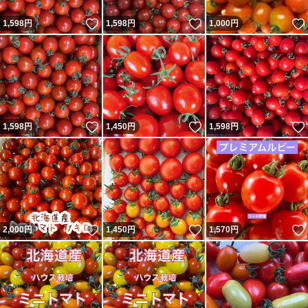
いいね！
いいね！
1,598
円
1,598
円
1,000
円
種類ミニトマト
量1kg
量1kg
いいね！
いいね！
1,598
円
1,450
円
1,598
円
いいね！
いいね！
2,000
円
1,450
円
1,570
円