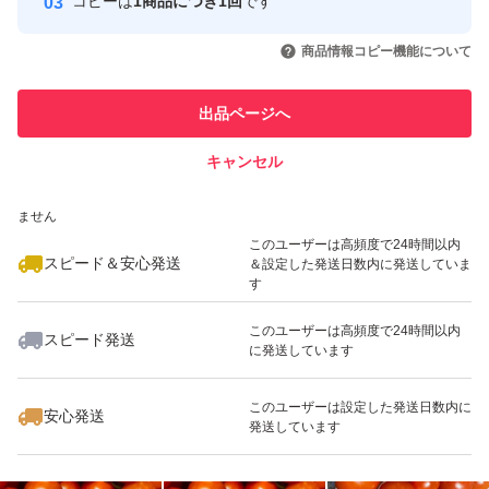
コピーは
1商品につき1回
です
トマトは必ず潰れてしまいますので
このユーザーはYahoo!フリマの取
取引実績◯+
いいね！
いいね！
999
円
1,380
円
1,390
円
引を完了させた実績があります
商品情報コピー機能について
こちらではどうする事も出来ません
最大10%対象
最大10%対象
最大10%対象
なので割れた時の為に必ず多めに箱詰め致します
このユーザーは他フリマサービス
他フリマ実績◯+
出品ページへ
での取引実績があります
【割れ、潰れについて】
キャンセル
スピード&安心発送
いいね！
いいね！
1,390
※このバッジは実績に基づく表示であり、発送を保証しているものではあり
円
1,250
円
1,399
円
ません
受け取り時に箱が湿っている濡れているなどの異変を感じ
最大10%対象
最大10%対象
このユーザーは高頻度で24時間以内
スピード＆安心発送
＆設定した発送日数内に発送していま
た場合は受取拒否をしてドライバーにお返しくださいませ
す
受け取った後にお気づきになられた場合には
このユーザーは高頻度で24時間以内
ヤマト運輸にお電話して下さいませ
スピード発送
に発送しています
いいね！
いいね！
1,390
円
1,390
円
1,490
円
返金などの対応をしていただけます。
最大10%対象
最大10%対象
最大10%対象
潰れがひどい場合は評価前であれば
このユーザーは設定した発送日数内に
安心発送
発送しています
こちらでもキャンセル対応可能でございます
ご一報下さい