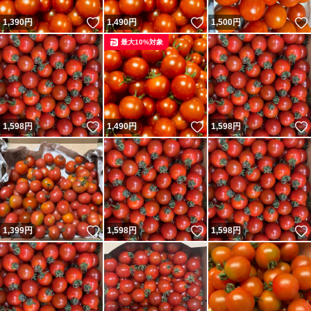
いいね！
いいね！
1,390
円
1,490
円
1,500
円
箱詰めの時にひとつひとつ
最大10%対象
痛みや割れがないか検品しておりますが
生物ですので輸送中などで痛みが生じる場合がございます
痛みが出た場合に備え多めに入れております
いいね！
いいね！
1,598
円
1,490
円
1,598
円
ご了承の上でのご購入を
宜しくお願い致します
即購入OKです
いいね！
いいね！
1,399
円
1,598
円
1,598
円
野菜の種類ミニトマト
野菜の種類ミニトマト
野菜の種類ミニトマト