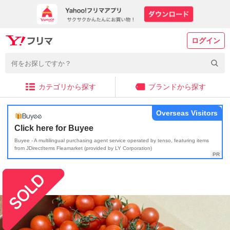
ログイン
カテゴリから探す
ブランドから探す
Overseas Visitors
Click here for Buyee
Buyee - A multilingual purchasing agent service operated by tenso, featuring items
from JDirectItems Fleamarket (provided by LY Corporation)