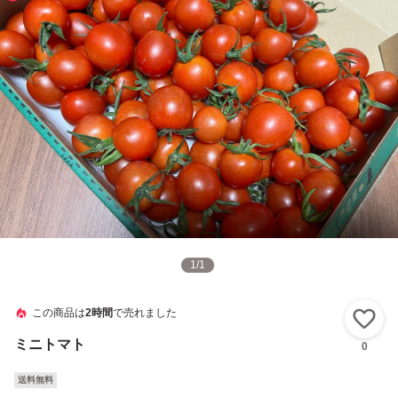
1
/
1
この商品は
2時間
で売れました
い
ミニトマト
0
送料無料