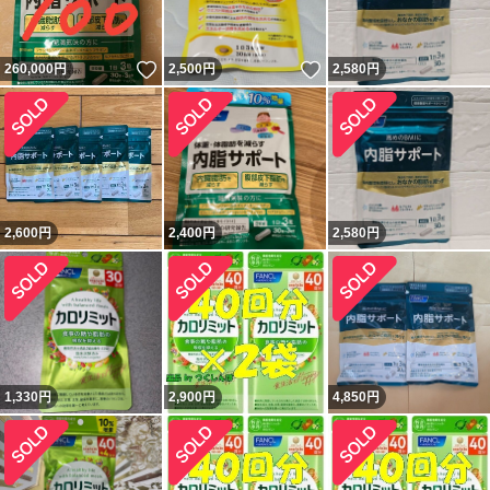
いいね！
いいね！
260,000
円
2,500
円
2,580
円
2,600
円
2,400
円
2,580
円
1,330
円
2,900
円
4,850
円