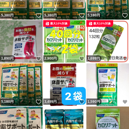
いいね！
いいね！
5,380
円
5,380
円
5,180
円
最大10%対象
最大10%対象
いいね！
いいね！
1,890
円
2,900
円
1,699
円
いいね！
いいね！
5,180
円
3,499
円
1,590
円