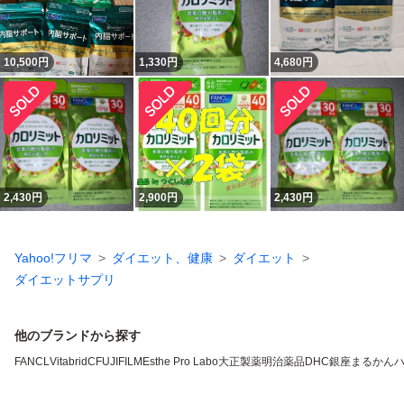
10,500
円
1,330
円
4,680
円
2,430
円
2,900
円
2,430
円
Yahoo!フリマ
ダイエット、健康
ダイエット
ダイエットサプリ
他のブランドから探す
FANCL
VitabridC
FUJIFILM
Esthe Pro Labo
大正製薬
明治薬品
DHC
銀座まるかん