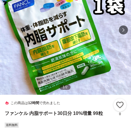
1
/
2
この商品は
12時間
で売れました
い
ファンケル 内脂サポート30日分 10%増量 99粒
0
送料無料