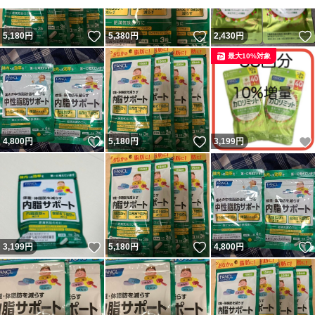
いいね！
いいね！
5,180
円
5,380
円
2,430
円
最大10%対象
いいね！
いいね！
4,800
円
5,180
円
3,199
円
いいね！
いいね！
3,199
円
5,180
円
4,800
円