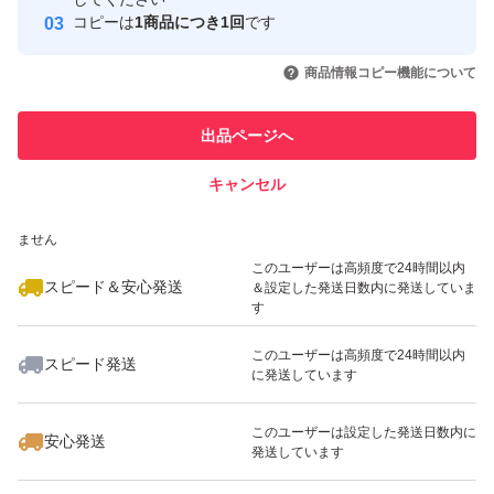
コピーは
1商品につき1回
です
このユーザーはYahoo!フリマの取
取引実績◯+
いいね！
いいね！
2,940
円
1,350
円
1,470
円
引を完了させた実績があります
商品情報コピー機能について
最大10%対象
このユーザーは他フリマサービス
他フリマ実績◯+
出品ページへ
での取引実績があります
キャンセル
スピード&安心発送
いいね！
いいね！
2,500
※このバッジは実績に基づく表示であり、発送を保証しているものではあり
円
2,750
円
1,630
円
ません
このユーザーは高頻度で24時間以内
スピード＆安心発送
＆設定した発送日数内に発送していま
す
このユーザーは高頻度で24時間以内
スピード発送
に発送しています
いいね！
いいね！
2,350
円
1,480
円
2,999
円
最大10%対象
最大10%対象
最大10%対象
このユーザーは設定した発送日数内に
安心発送
発送しています