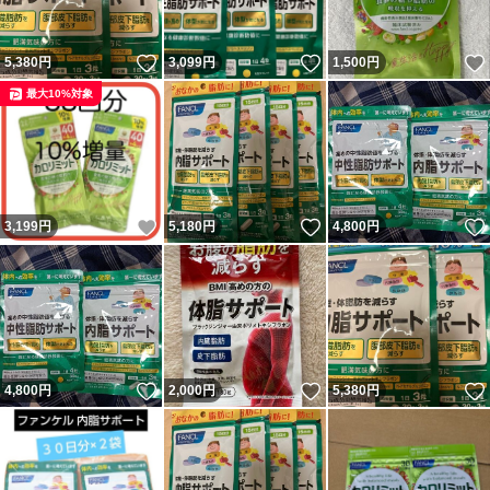
いいね！
いいね！
5,380
円
3,099
円
1,500
円
最大10%対象
いいね！
いいね！
3,199
円
5,180
円
4,800
円
いいね！
いいね！
4,800
円
2,000
円
5,380
円