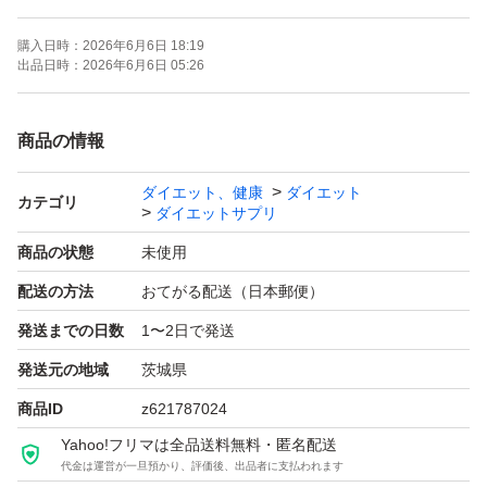
やすくするブラックジンジャーをさらに配合することで、
購入日時：
2026年6月6日 18:19
おなかの脂肪(内臓脂肪・腹部総脂肪)を減らします。
出品日時：
2026年6月6日 05:26
簡易包装での発送となりますので、ご理解いただける方の
商品の情報
みご購入お願いいたします。
ダイエット、健康
ダイエット
お値下げ不可となっております。
カテゴリ
ダイエットサプリ
値下げ交渉御遠慮ください。
商品の状態
未使用
配送の方法
おてがる配送（日本郵便）
発送までの日数
1〜2日で発送
発送元の地域
茨城県
商品ID
z621787024
Yahoo!フリマは全品送料無料・匿名配送
代金は運営が一旦預かり、評価後、出品者に支払われます