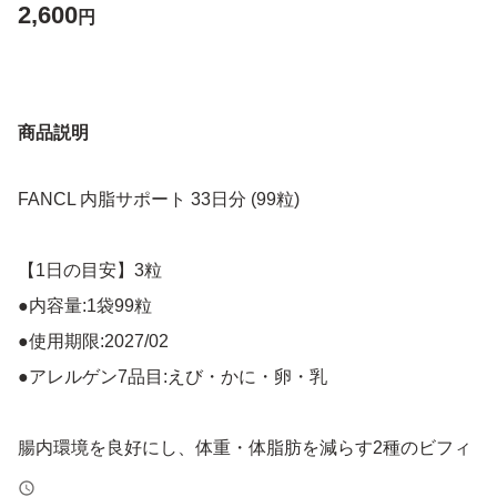
2,600
円
商品説明
FANCL 内脂サポート 33日分 (99粒)
【1日の目安】3粒
●内容量:1袋99粒
●使用期限:2027/02
●アレルゲン7品目:えび・かに・卵・乳
腸内環境を良好にし、体重・体脂肪を減らす2種のビフィ
ズス菌とN-アセチルグルコサミンを配合。脂肪を消費し