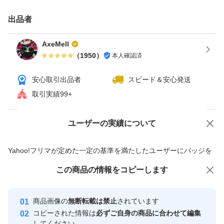
出品者
AxeMell
（
1950
）
本人確認済
安心取引出品者
スピード＆安心発送
取引実績99+
ユーザーの実績について
価格の相談
商品への質問
商品への質問からの値下げ交渉、不適切なカテゴリ変更依頼は禁止です
Yahoo!フリマが定めた一定の基準を満たしたユーザーにバッジを
付与しています
この商品をみている人にオススメ
この商品の情報をコピーします
安心取引出品者
最大10%対象
Yahoo!フリマの基準をクリアした安
安心取引出品者
商品画像の
無断転載は禁止
されています
心・安全なユーザーです
コピーされた情報は
必ずご自身の商品に合わせて編集
取引実績
してください