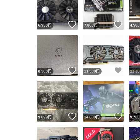
いいね！
いいね
6,980
円
7,800
円
4,500
いいね！
いいね
8,500
円
11,500
円
12,30
Yaho
安心取引
安心
いいね！
いいね
9,699
円
14,000
円
9,780
取引実績
取引