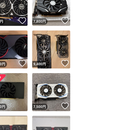
商品情報コピー機
リマ実績◯+
このユーザーは他フリマサービスでの取引実績があります
いいね！
いいね！
円
7,800
円
出品ページへ
&安心発送
キャンセル
ジは実績に基づく表示であり、発送を保証しているものではありません
このユーザーは高頻度で24時間以内＆設定した発送日数内に
ード＆安心発送
ます
！
いいね！
いいね！
0
円
9,400
円
ード発送
このユーザーは高頻度で24時間以内に発送しています
発送
このユーザーは設定した発送日数内に発送しています
！
いいね！
0
円
7,500
円