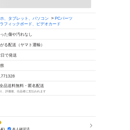
ホ、タブレット、パソコン
PCパーツ
ラフィックボード、ビデオカード
った傷や汚れなし
がる配送（ヤマト運輸）
2日で発送
県
1771328
マは全品送料無料・匿名配送
り、評価後、出品者に支払われます
（
4
）
本人確認済