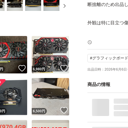
断捨離のため出品
外観は特に目立つ
付属品は画像の通
グラフィックボー
#
グラフィックボー
！
いいね！
いいね！
動作未確認
円
6,980
円
出品日時：
2026年6月6日 
全品清掃済み
商品の情報
返品については致
ご理解の程よろし
！
いいね！
0
円
6,500
円
MSI GeForce G