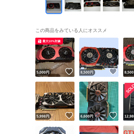
この商品をみている人にオススメ
最大10%対象
いいね！
いいね
5,000
円
8,500
円
8,500
いいね！
いいね
5,998
円
6,600
円
12,98