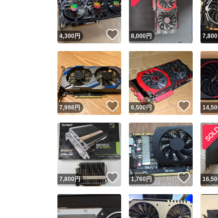
他フ
いいね！
4,300
円
8,000
円
7,800
スピード
※このバッ
スピ
いいね！
いいね
7,998
円
6,500
円
14,50
スピ
安心
いいね！
いいね
7,800
円
1,760
円
16,50