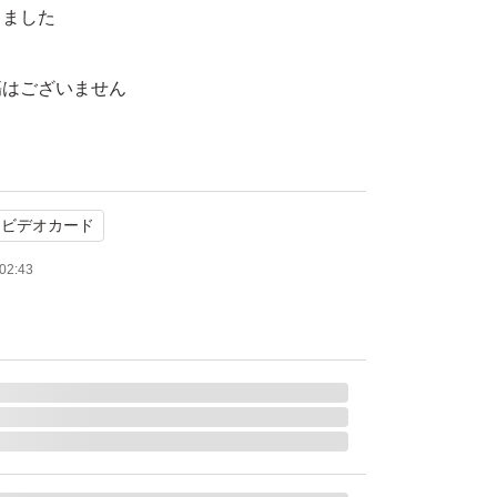
しました
傷はございません
りになっております
ド本体のみになります
ドビデオカード
02:43
しかねます
くお願いいたします
TX 980搭載グラフィックボード GTX980 GAMING