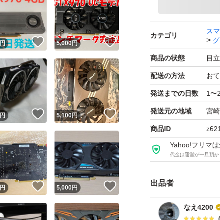
4G
ブランド：ー
スマ
カテゴリ
グ
！
いいね！
いいね！
円
5,000
円
商品の状態
目立
配送の方法
おて
発送までの日数
1〜
発送元の地域
宮崎
！
いいね！
いいね！
円
5,100
円
商品ID
z62
Yahoo!フリ
代金は運営が一旦預か
出品者
いいね！
いいね！
円
5,000
円
なえ4200