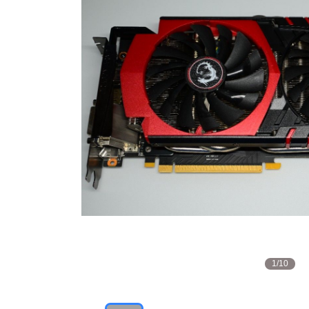
1
/
10