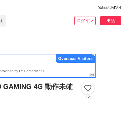
Yahoo! JAPAN
ログイン
出品
Overseas Visitors
(provided by LY Corporation)
80 GAMING 4G 動作未確
いいね！
12