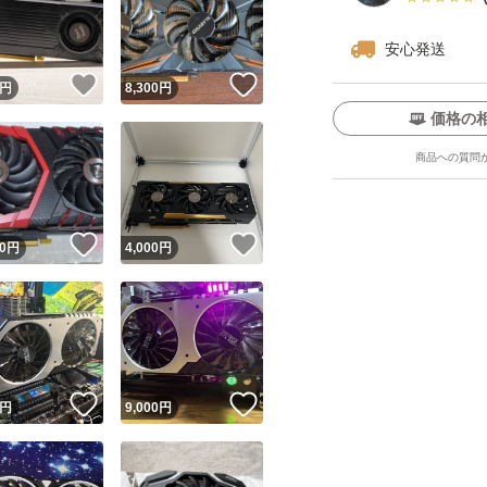
安心発送
！
いいね！
いいね！
円
8,300
円
価格の
商品への質問
ユーザーの実績について
！
いいね！
いいね！
0
円
4,000
円
o!フリマが定めた一定の基準を満たしたユーザーにバッジを付与しています
出品者
この商品の情報をコピーします
取引出品者
Yahoo!フリマの基準をクリアした安心・安全なユーザーです
！
いいね！
いいね！
商品画像の
無断転載は禁止
されています
円
9,000
円
コピーされた情報は
必ずご自身の商品に合わせて編集
してください
コピーは
1商品につき1回
です
実績◯+
このユーザーはYahoo!フリマの取引を完了させた実績があり