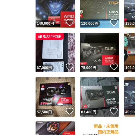
いいね！
いいね
140,000
円
120,000
円
135,
最大10%対象
いいね！
いいね
67,000
円
75,000
円
102,
Yaho
安心取引
安心
いいね！
いいね
57,500
円
83,480
円
49,99
取引実績
取引