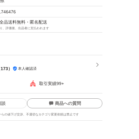
県
1746476
マは全品送料無料・匿名配送
り、評価後、出品者に支払われます
（
173
）
本人確認済
取引実績99+
相談
商品への質問
からの値下げ交渉、不適切なカテゴリ変更依頼は禁止です