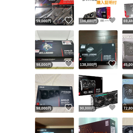
他フ
いいね！
いいね
59,000
円
106,880
円
69,48
スピード
※このバッ
スピ
いいね！
いいね
98,000
円
138,000
円
45,00
スピ
安心
いいね！
いいね
98,000
円
90,000
円
72,80