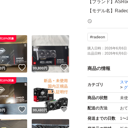
【ブランド】ASRo
【モデル名】Radeon R
【メモリ容量】16G
【商品の状態】未
#
radeon
【カラー】ブラッ
大10%対象
購入日時：
2026年6月6日 
出品日時：
2026年6月6日 
！
いいね！
いいね！
商品の情報
0
円
99,800
円
大10%対象
スマ
カテゴリ
グ
商品の状態
未使
配送の方法
おて
！
いいね！
いいね！
0
円
99,480
円
発送までの日数
1〜