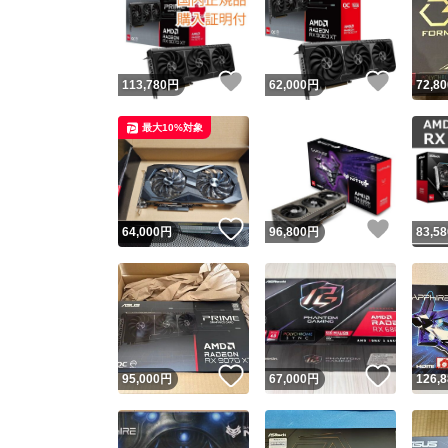
いいね！
いいね
113,780
円
62,000
円
72,80
最大10%対象
いいね！
いいね
64,000
円
96,800
円
83,58
いいね！
いいね
95,000
円
67,000
円
126,