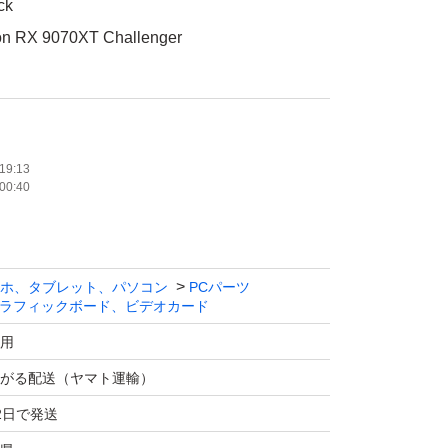
ck
X 9070XT Challenger
B
使用
ク系
19:13
00:40
ホ、タブレット、パソコン
PCパーツ
ラフィックボード、ビデオカード
用
がる配送（ヤマト運輸）
2日で発送