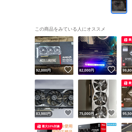
この商品をみている人にオススメ
最
いいね！
いいね
92,000
円
82,000
円
99,80
最
いいね！
いいね
83,980
円
75,000
円
95,50
最大10%対象