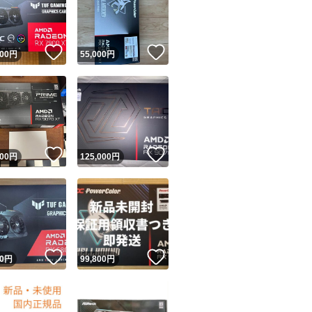
！
いいね！
いいね！
000
円
55,000
円
ユーザーの実績について
！
いいね！
いいね！
000
円
125,000
円
o!フリマが定めた一定の基準を満たしたユーザーにバッジを付与しています
出品者
この商品の情報をコピーします
取引出品者
Yahoo!フリマの基準をクリアした安心・安全なユーザーです
！
いいね！
いいね！
商品画像の
無断転載は禁止
されています
0
円
99,800
円
コピーされた情報は
必ずご自身の商品に合わせて編集
してください
コピーは
1商品につき1回
です
実績◯+
このユーザーはYahoo!フリマの取引を完了させた実績があり