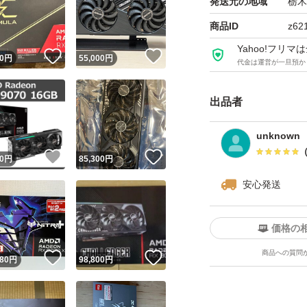
発送元の地域
栃木
商品ID
z62
Yahoo!フリ
！
いいね！
いいね！
0
円
55,000
円
代金は運営が一旦預か
出品者
unknown
！
いいね！
いいね！
0
円
85,300
円
安心発送
価格の
商品への質問
！
いいね！
いいね！
880
円
98,800
円