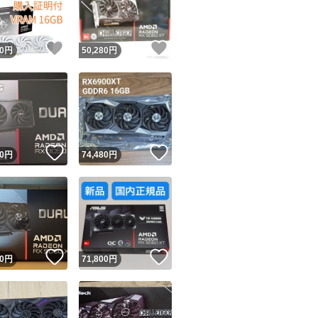
商品情報コピー機
リマ実績◯+
このユーザーは他フリマサービスでの取引実績があります
！
いいね！
いいね！
0
円
50,280
円
出品ページへ
&安心発送
キャンセル
ジは実績に基づく表示であり、発送を保証しているものではありません
このユーザーは高頻度で24時間以内＆設定した発送日数内に
ード＆安心発送
ます
！
いいね！
いいね！
0
円
74,480
円
ード発送
このユーザーは高頻度で24時間以内に発送しています
発送
このユーザーは設定した発送日数内に発送しています
！
いいね！
いいね！
0
円
71,800
円