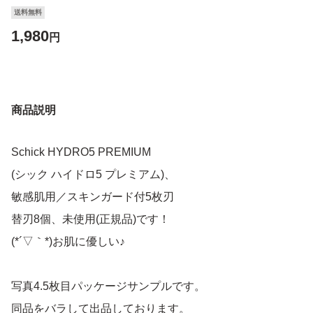
送料無料
1,980
円
商品説明
Schick HYDRO5 PREMIUM
(シック ハイドロ5 プレミアム)、
敏感肌用／スキンガード付5枚刃
替刃8個、未使用(正規品)です！
(*´▽｀*)お肌に優しい♪
写真4.5枚目パッケージサンプルです。
同品をバラして出品しております。