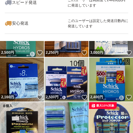
スピード発送
に発送しています
#髭剃り
いいね！
いいね！
2,750
円
2,380
円
2,698
円
#ヒゲ
最大10%対象
このユーザーは設定した発送日数内に
安心発送
発送しています
#ホルダー
#シェービング
#敏感肌
いいね！
いいね！
2,500
円
2,250
円
3,000
円
#敏感
#5枚刃
いいね！
いいね！
2,160
円
2,500
円
2,400
円
最大10%対象