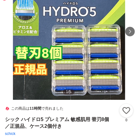
1
/
5
この商品は
11時間
で売れました
い
シック ハイドロ5 プレミアム 敏感肌用 替刃8個
0
／正規品、ケース2個付き
schick