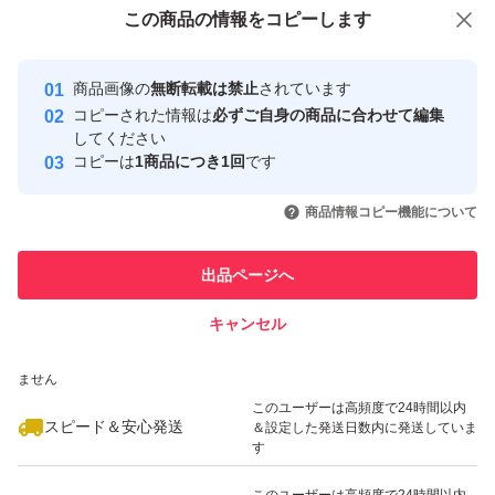
付与しています
この商品をみている人にオススメ
この商品の情報をコピーします
安心取引出品者
最大10%対象
最大10%対象
緩衝材、PE袋、封筒、
Yahoo!フリマの基準をクリアした安
安心取引出品者
商品画像の
無断転載は禁止
されています
心・安全なユーザーです
これらも全て新品でお包みします
コピーされた情報は
必ずご自身の商品に合わせて編集
取引実績
してください
コピーは
1商品につき1回
です
金土日祝日にご購入された場合、
このユーザーはYahoo!フリマの取
取引実績◯+
いいね！
いいね！
1,298
円
1,630
円
2,398
円
引を完了させた実績があります
翌郵便局営業日以降の発送となります
商品情報コピー機能について
このユーザーは他フリマサービス
他フリマ実績◯+
出品ページへ
#コストコ
での取引実績があります
#Costco
キャンセル
スピード&安心発送
#シック
いいね！
いいね！
3,498
※このバッジは実績に基づく表示であり、発送を保証しているものではあり
円
1,860
円
1,600
円
ません
#ハイドロ
このユーザーは高頻度で24時間以内
#プレミアム
スピード＆安心発送
＆設定した発送日数内に発送していま
す
#ジェルプール
#カミソリ
このユーザーは高頻度で24時間以内