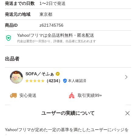
発送までの日数
1〜2日で発送
発送元の地域
東京都
☆お品の特性です
商品ID
z621745756
製品の仕様上、剃刃部分またはケース内に白い粉末状のも
Yahoo!フリマは全品送料無料・匿名配送
のが付着する場合がございますが、水に触れると溶けだす
代金は運営が一旦預かり、評価後、出品者に支払われます
ジェル部分の一部が粉末化し付着している物の為、使用上
問題は御座いません
出品者
SOFA／そふぁ
☆梱包、配送に関しまして
（
4234
）
本人確認済
売値を抑える為、下記簡易梱包です。
替刃ケース2つをまるっと緩衝材で包み
安心発送
取引実績99+
→PE袋にて密閉し
ユーザーの実績について
→硬めの袋に入れ発送致します
価格の相談
商品への質問
ご了承の上ご検討下さいませ！
商品への質問からの値下げ交渉、不適切なカテゴリ変更依頼は禁止です
Yahoo!フリマが定めた一定の基準を満たしたユーザーにバッジを
※替刃ケースの裏側、最初から空いている状態です