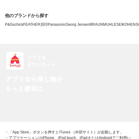
他のブランドから探す
P&G
schick
FEATHER
貝印
Panasonic
Georg Jensen
BRAUN
MUHLE
SEIKO
HENS
・「App Store」ボタンを押すとiTunes （外部サイト）が起動します。
・アプリケーションはiPhone、iPod touch、iPadまたはAndroidでご利用い