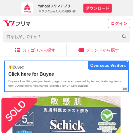
ログイン
カテゴリから探す
ブランドから探す
Overseas Visitors
Click here for Buyee
Buyee - A multilingual purchasing agent service operated by tenso, featuring items
from JDirectItems Fleamarket (provided by LY Corporation)