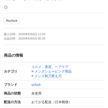
4個入りケース2個付きです。
#
schick
ハイドロシリーズの敏感肌用です。
シックシリーズは全て互換性がありますので
購入日時：
2026年6月6日 11:53
他のシックシリーズ本体にも替刃は適用できます。
出品日時：
2026年6月6日 00:33
■アロエ+ビタミンE配合／肌への摩擦を軽減
商品の情報
■ウォータースルー構造／洗い流し簡単
コスメ、美容、ヘアケア
■フリップ式トリマー／細かい部分まで整えられる
カテゴリ
メンズシェービング用品
■スキンガード付5枚刃／ヒリヒリから肌を守る
メンズ剃刀替え刃
■皮膚科医のテスト済み
ブランド
schick
商品の状態
未使用
ゾーリゾーリと剃りまくって下さい！
配送の方法
おてがる配送（日本郵便）
ヾ(⌒(_*・ω・)_ 毛を刈られたの羊のように！