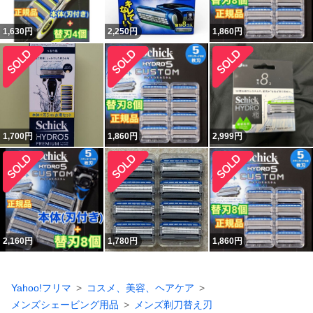
1,630
円
2,250
円
1,860
円
1,700
円
1,860
円
2,999
円
2,160
円
1,780
円
1,860
円
Yahoo!フリマ
コスメ、美容、ヘアケア
メンズシェービング用品
メンズ剃刀替え刃