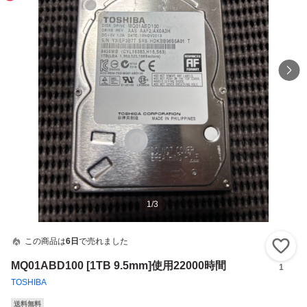
1
/
3
この商品は
6日
で売れました
い
MQ01ABD100 [1TB 9.5mm]使用22000時間
1
TOSHIBA
送料無料