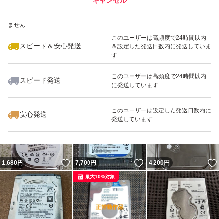
キャンセル
スピード&安心発送
いいね！
いいね！
1,200
※このバッジは実績に基づく表示であり、発送を保証しているものではあり
円
3,400
円
3,500
円
ません
このユーザーは高頻度で24時間以内
スピード＆安心発送
＆設定した発送日数内に発送していま
す
このユーザーは高頻度で24時間以内
スピード発送
に発送しています
いいね！
いいね！
1,500
円
4,600
円
4,093
円
このユーザーは設定した発送日数内に
安心発送
発送しています
いいね！
いいね！
1,680
円
7,700
円
4,200
円
最大10%対象