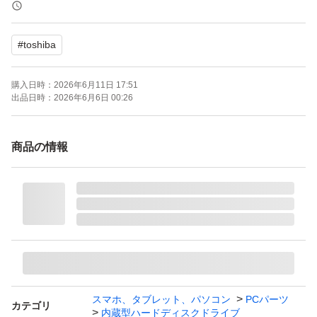
MQ01ABD100 ［1TB］
#
toshiba
ブランド：TOSHIBA
HDD容量：1000.0 GB
購入日時：
2026年6月11日 17:51
ドライブ回転数：5400rpm
出品日時：
2026年6月6日 00:26
ドライブ厚さ：9.5mm
インターフェイス：Serial ATA
商品の情報
HDDフォームファクター：2.5インチ
キャッシュ（MB/MiB）：8.0 MB/MiB
スマホ、タブレット、パソコン
PCパーツ
カテゴリ
内蔵型ハードディスクドライブ