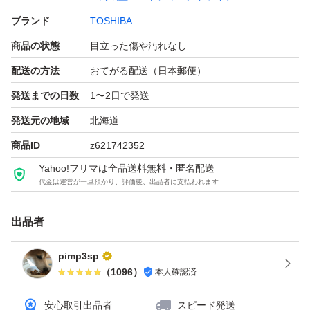
ブランド
TOSHIBA
商品の状態
目立った傷や汚れなし
配送の方法
おてがる配送（日本郵便）
発送までの日数
1〜2日で発送
発送元の地域
北海道
商品ID
z621742352
Yahoo!フリマは全品送料無料・匿名配送
代金は運営が一旦預かり、評価後、出品者に支払われます
出品者
pimp3sp
（
1096
）
本人確認済
安心取引出品者
スピード発送