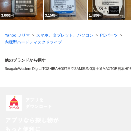
3,000
円
3,150
円
1,480
円
Yahoo!フリマ
スマホ、タブレット、パソコン
PCパーツ
内蔵型ハードディスクドライブ
他のブランドから探す
Seagate
Western Digital
TOSHIBA
HGST
日立
SAMSUNG
富士通
MAXTOR
日本HP