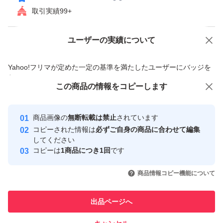
取引実績99+
ユーザーの実績について
価格の相談
商品への質問
商品への質問からの値下げ交渉、不適切なカテゴリ変更依頼は禁止です
Yahoo!フリマが定めた一定の基準を満たしたユーザーにバッジを
付与しています
この商品をみている人にオススメ
この商品の情報をコピーします
安心取引出品者
最大10%対象
Yahoo!フリマの基準をクリアした安
安心取引出品者
商品画像の
無断転載は禁止
されています
心・安全なユーザーです
コピーされた情報は
必ずご自身の商品に合わせて編集
取引実績
してください
コピーは
1商品につき1回
です
このユーザーはYahoo!フリマの取
取引実績◯+
いいね！
いいね！
1,580
円
2,650
円
5,800
円
引を完了させた実績があります
商品情報コピー機能について
このユーザーは他フリマサービス
他フリマ実績◯+
出品ページへ
での取引実績があります