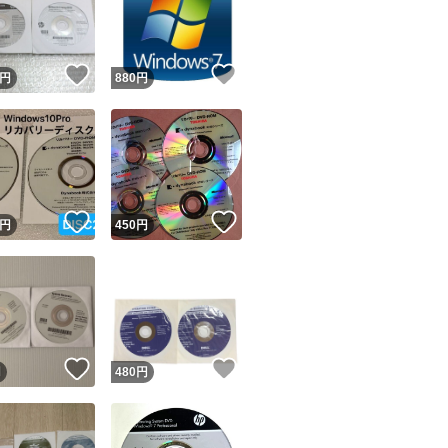
！
いいね！
いいね！
円
880
円
ユーザーの実績について
！
いいね！
いいね！
円
450
円
o!フリマが定めた一定の基準を満たしたユーザーにバッジを付与しています
出品者
この商品の情報をコピーします
取引出品者
Yahoo!フリマの基準をクリアした安心・安全なユーザーです
！
いいね！
いいね！
商品画像の
無断転載は禁止
されています
円
480
円
コピーされた情報は
必ずご自身の商品に合わせて編集
してください
コピーは
1商品につき1回
です
実績◯+
このユーザーはYahoo!フリマの取引を完了させた実績があり