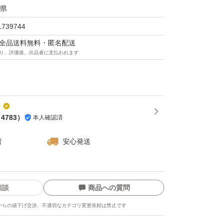
県
1739744
マは全品送料無料・匿名配送
り、評価後、出品者に支払われます
ン
（
4783
）
本人確認済
者
安心発送
相談
商品への質問
からの値下げ交渉、不適切なカテゴリ変更依頼は禁止です