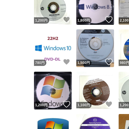
他フ
いいね！
いいね
1,200
円
1,800
円
2,100
スピード
※このバッ
スピ
いいね！
いいね
780
円
1,500
円
980
スピ
安心
いいね！
いいね
1,200
円
1,100
円
1,200