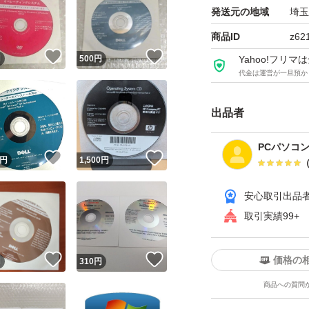
発送元の地域
埼玉
商品ID
z62
！
いいね！
いいね！
円
500
円
Yahoo!フリ
代金は運営が一旦預か
出品者
PCパソコ
！
いいね！
いいね！
円
1,500
円
安心取引出品
取引実績99+
！
いいね！
いいね！
価格の
円
310
円
商品への質問