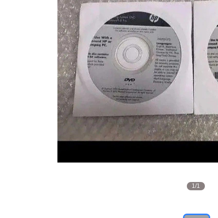
1
/
1