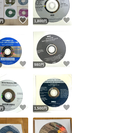
商品情報コピー機
リマ実績◯+
このユーザーは他フリマサービスでの取引実績があります
！
いいね！
いいね！
円
1,800
円
出品ページへ
&安心発送
キャンセル
ジは実績に基づく表示であり、発送を保証しているものではありません
このユーザーは高頻度で24時間以内＆設定した発送日数内に
ード＆安心発送
ます
！
いいね！
いいね！
円
980
円
ード発送
このユーザーは高頻度で24時間以内に発送しています
発送
このユーザーは設定した発送日数内に発送しています
！
いいね！
いいね！
円
1,500
円