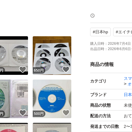
よろしくお願いい
#
日本hp
#
エイチ
購入日時：
2026年7月4日 
出品日時：
2026年6月6日 
商品の情報
！
いいね！
いいね！
円
650
円
スマ
カテゴリ
オ
ブランド
日本
商品の状態
未使
！
いいね！
いいね！
円
500
円
配送の方法
おて
発送までの日数
2〜