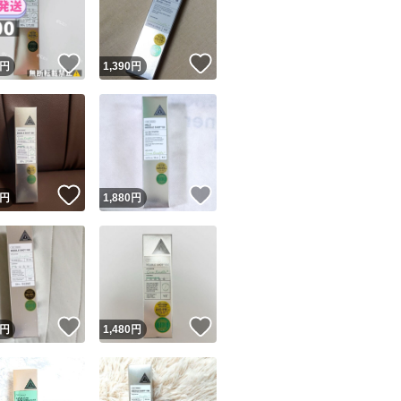
商品情報コピー機
リマ実績◯+
このユーザーは他フリマサービスでの取引実績があります
！
いいね！
いいね！
円
1,390
円
出品ページへ
&安心発送
キャンセル
ジは実績に基づく表示であり、発送を保証しているものではありません
このユーザーは高頻度で24時間以内＆設定した発送日数内に
ード＆安心発送
ます
！
いいね！
いいね！
円
1,880
円
ード発送
このユーザーは高頻度で24時間以内に発送しています
発送
このユーザーは設定した発送日数内に発送しています
！
いいね！
いいね！
円
1,480
円