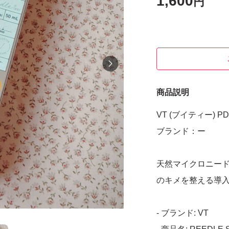
1,600
円
商品説明
VT (ブイティー) P
ブランド：ー
天然マイクロニー
のキメを整える導
- ブランド: VT