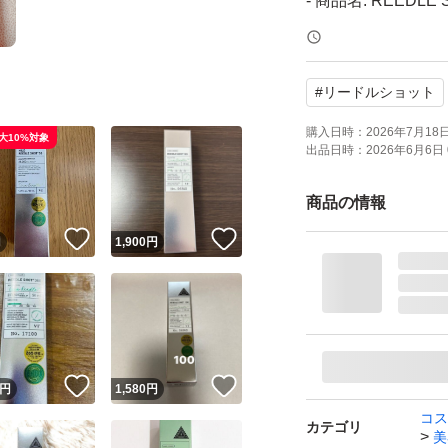
- 商品名: REEDLE 
- 内容量: 50mL
- 主な成分: ツボ
#
リードルショット
使用期限2027.11.2
購入日時：
2026年7月18日 
大10%対象
出品日時：
2026年6月6日 
ご覧いただきあり
商品の情報
◆ REEDLE S 1
！
いいね！
いいね！
円
1,900
円
毎日のスキンケア
めらかな美肌へ導
肌本来の持つ力と
も角層まで美容成
アの浸透に働きかけ
！
いいね！
いいね！
円
1,580
円
(天然の美容針)の
コス
カテゴリ
美