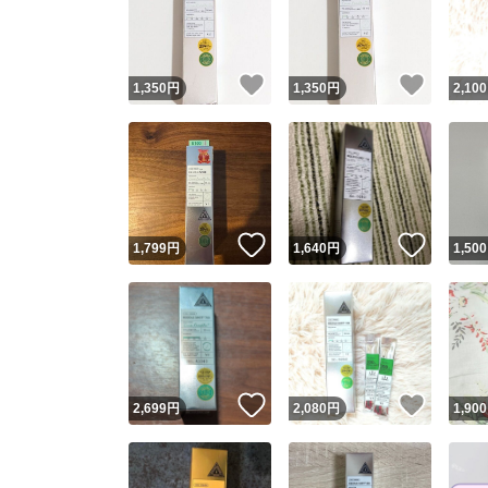
いいね！
いいね
1,350
円
1,350
円
2,100
いいね！
いいね
1,799
円
1,640
円
1,500
Yaho
安心取引
安心
いいね！
いいね
2,699
円
2,080
円
1,900
取引実績
取引