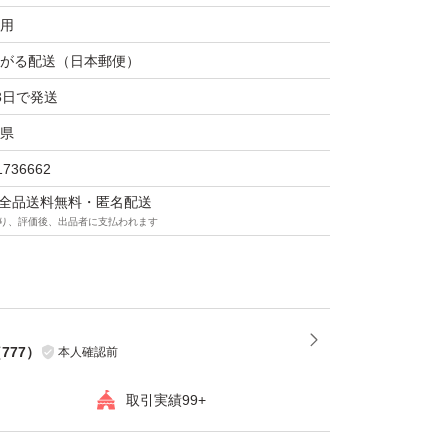
肌)美容針：95,000本配合
用
がる配送（日本郵便）
な個所、エイジングケア※1や特に肌荒れを
への集中スペシャルケアに。
3日で発送
げると、夜の間にエステ級ケアを実現。
県
の際には少量から使用し、肌へのテスト期間を
1736662
マは全品送料無料・匿名配送
入れのこと
り、評価後、出品者に支払われます
（
777
）
本人確認前
取引実績99+