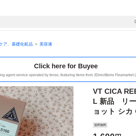
ケア、基礎化粧品
美容液
Click here for Buyee
ing agent service operated by tenso, featuring items from JDirectItems Fleamarket 
VT CICA R
L 新品 リ
ョット シカ C
送料無料