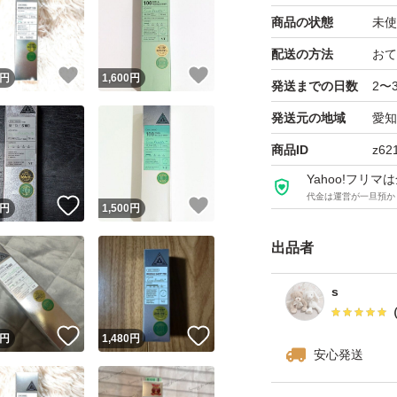
加水分解カイメン(整
商品の状態
未使
配送の方法
おて
角質ケアが特に必要
！
いいね！
いいね！
円
1,600
円
防ぎたい箇所など
発送までの日数
2〜
・顔全体へ塗り広
発送元の地域
愛知
・顔全体へご使用
商品ID
z62
設けてください
Yahoo!フリ
※1年齢に応じた手
代金は運営が一旦預か
！
いいね！
いいね！
円
1,500
円
出品者
s
！
いいね！
いいね！
円
1,480
円
安心発送