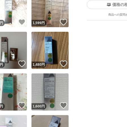
価格の
商品への質問
！
いいね！
いいね！
円
1,599
円
ユーザーの実績について
！
いいね！
いいね！
円
1,480
円
o!フリマが定めた一定の基準を満たしたユーザーにバッジを付与しています
出品者
この商品の情報をコピーします
取引出品者
Yahoo!フリマの基準をクリアした安心・安全なユーザーです
！
いいね！
いいね！
商品画像の
無断転載は禁止
されています
円
1,600
円
コピーされた情報は
必ずご自身の商品に合わせて編集
してください
コピーは
1商品につき1回
です
実績◯+
このユーザーはYahoo!フリマの取引を完了させた実績があり