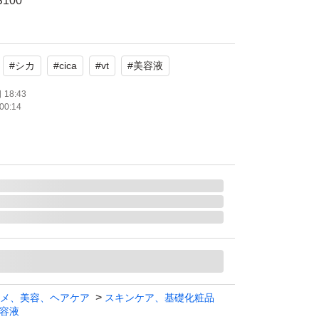
S100
クサエキス、シリカ
#
シカ
#
cica
#
vt
#
美容液
0
18:43
00:14
がとうございます。
00 <DAILY> 毎日塗って、なめらかな素肌へ
で肌表面の不要な角質を整えて、キメ細かくな
きます。
美容成分の届け方に着目。浸透力の落ちた肌で
分を届け、肌本来の美しさを保ちよりスキンケ
る商品としてCICAと天然マイクロニードル
組み合わせ開発しました。
メ、美容、ヘアケア
スキンケア、基礎化粧品
容液