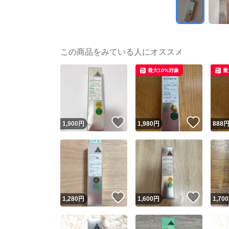
この商品をみている人にオススメ
最大10%対象
最
いいね！
いいね
1,900
円
1,980
円
888
いいね！
いいね
1,280
円
1,600
円
1,700