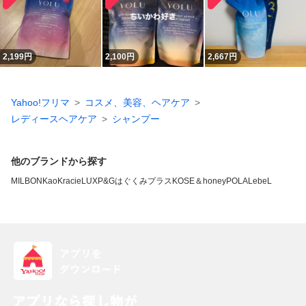
2,199
円
2,100
円
2,667
円
Yahoo!フリマ
コスメ、美容、ヘアケア
レディースヘアケア
シャンプー
他のブランドから探す
MILBON
Kao
Kracie
LUX
P&G
はぐくみプラス
KOSE
＆honey
POLA
LebeL