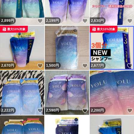
いいね！
いいね！
2,899
円
2,199
円
2,630
円
最大10%対象
最大10%対象
いいね！
いいね！
2,670
円
1,500
円
2,677
円
いいね！
いいね！
2,222
円
2,590
円
2,200
円