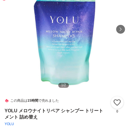
1
/
2
この商品は
15時間
で売れました
い
YOLU メロウナイトリペア シャンプー トリート
0
メント 詰め替え
YOLU