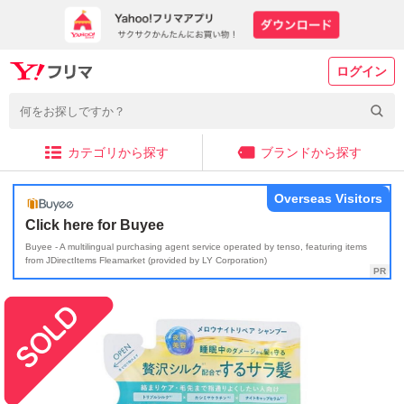
ログイン
カテゴリから探す
ブランドから探す
Overseas Visitors
Click here for Buyee
Buyee - A multilingual purchasing agent service operated by tenso, featuring items
from JDirectItems Fleamarket (provided by LY Corporation)