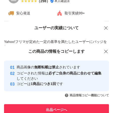
（
298
）
本人確認済
安心発送
取引実績99+
ユーザーの実績について
価格の相談
商品への質問
商品への質問からの値下げ交渉、不適切なカテゴリ変更依頼は禁止です
Yahoo!フリマが定めた一定の基準を満たしたユーザーにバッジを
付与しています
この商品をみている人にオススメ
この商品の情報をコピーします
安心取引出品者
最大10%対象
Yahoo!フリマの基準をクリアした安
安心取引出品者
商品画像の
無断転載は禁止
されています
心・安全なユーザーです
コピーされた情報は
必ずご自身の商品に合わせて編集
取引実績
してください
コピーは
1商品につき1回
です
このユーザーはYahoo!フリマの取
取引実績◯+
いいね！
いいね！
2,300
円
2,200
円
2,300
円
引を完了させた実績があります
商品情報コピー機能について
最大10%対象
最大10%対象
このユーザーは他フリマサービス
他フリマ実績◯+
出品ページへ
での取引実績があります