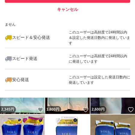
キャンセル
スピード&安心発送
いいね！
いいね！
2,300
※このバッジは実績に基づく表示であり、発送を保証しているものではあり
円
1,800
円
1,800
円
ません
最大10%対象
このユーザーは高頻度で24時間以内
スピード＆安心発送
＆設定した発送日数内に発送していま
す
このユーザーは高頻度で24時間以内
スピード発送
に発送しています
いいね！
いいね！
1,800
円
2,240
円
2,240
円
最大10%対象
このユーザーは設定した発送日数内に
安心発送
発送しています
いいね！
いいね！
2,345
円
1,800
円
2,600
円