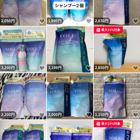
いいね！
いいね！
2,050
円
1,990
円
2,630
円
最大10%対象
いいね！
いいね！
3,200
円
3,199
円
2,650
円
いいね！
いいね！
2,200
円
3,000
円
1,150
円
最大10%対象