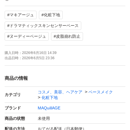
#
マキアージュ
#
化粧下地
よろしくお願いいたします。
#
ドラマティックスキンセンサーベース
#
ヌーディーベージュ
#
皮脂崩れ防止
購入日時：
2026年6月16日 14:39
出品日時：
2026年6月5日 23:36
商品の情報
コスメ、美容、ヘアケア
ベースメイク
カテゴリ
化粧下地
ブランド
MAQuillAGE
商品の状態
未使用
配送の方法
おてがる配送（日本郵便）