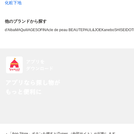
化粧下地
他のブランドから探す
d'Alba
MAQuillAGE
SOFINA
cle de peau BEAUTE
PAUL&JOE
Kanebo
SHISEIDO
T
・「App Store」ボタンを押すとiTunes （外部サイト）が起動します。