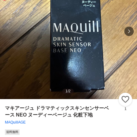
1
/
2
い
マキアージュ ドラマティックスキンセンサーベ
1
ース NEO ヌーディーベージュ 化粧下地
MAQuillAGE
送料無料