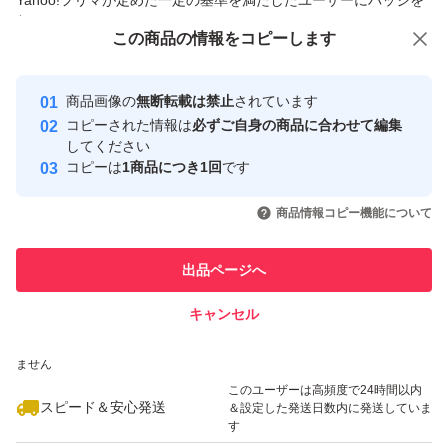
Yahoo!フリマが定めた一定の基準を満たしたユーザーにバッジを
付与しています
この商品をみている人にオススメ
この商品の情報をコピーします
安心取引出品者
最大10%対象
最大10%対象
最大10%対象
Yahoo!フリマの基準をクリアした安
安心取引出品者
商品画像の
無断転載は禁止
されています
心・安全なユーザーです
コピーされた情報は
必ずご自身の商品に合わせて編集
取引実績
してください
コピーは
1商品につき1回
です
このユーザーはYahoo!フリマの取
取引実績◯+
いいね！
いいね！
2,220
円
2,100
円
2,200
円
引を完了させた実績があります
商品情報コピー機能について
最大10%対象
最大10%対象
このユーザーは他フリマサービス
他フリマ実績◯+
出品ページへ
での取引実績があります
キャンセル
スピード&安心発送
いいね！
いいね！
2,199
※このバッジは実績に基づく表示であり、発送を保証しているものではあり
円
2,190
円
2,450
円
ません
このユーザーは高頻度で24時間以内
スピード＆安心発送
＆設定した発送日数内に発送していま
す