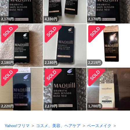
2,170
円
4,100
円
2,170
円
2,180
円
2,180
円
2,219
円
2,220
円
2,170
円
1,700
円
Yahoo!フリマ
コスメ、美容、ヘアケア
ベースメイク