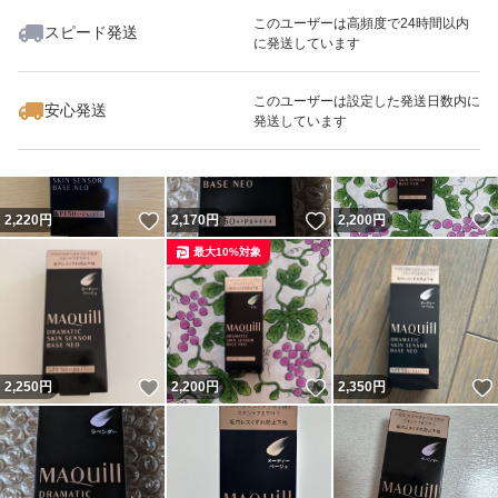
このユーザーは高頻度で24時間以内
スピード発送
に発送しています
いいね！
いいね！
2,249
円
2,190
円
2,190
円
最大10%対象
最大10%対象
最大10%対象
このユーザーは設定した発送日数内に
安心発送
発送しています
いいね！
いいね！
2,220
円
2,170
円
2,200
円
最大10%対象
いいね！
いいね！
2,250
円
2,200
円
2,350
円