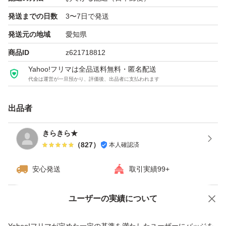
発送までの日数
3〜7日で発送
発送元の地域
愛知県
商品ID
z621718812
Yahoo!フリマは全品送料無料・匿名配送
代金は運営が一旦預かり、評価後、出品者に支払われます
出品者
きらきら★
（
827
）
本人確認済
安心発送
取引実績99+
ユーザーの実績について
価格の相談
商品への質問
商品への質問からの値下げ交渉、不適切なカテゴリ変更依頼は禁止です