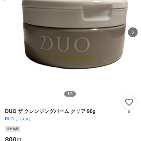
1
/
3
い
DUO ザ クレンジングバーム クリア 90g
0
DUO（コスメ）
送料無料
800
円