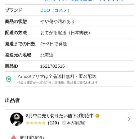
ブランド
DUO（コスメ）
商品の状態
やや傷や汚れあり
配送の方法
おてがる配送（日本郵便）
発送までの日数
2〜3日で発送
発送元の地域
北海道
商品ID
z621702516
Yahoo!フリマは全品送料無料・匿名配送
代金は運営が一旦預かり、評価後、出品者に支払われます
出品者
8月中に売り切りたい値下げ対応中
（
120
）
本人確認前
取引実績99+