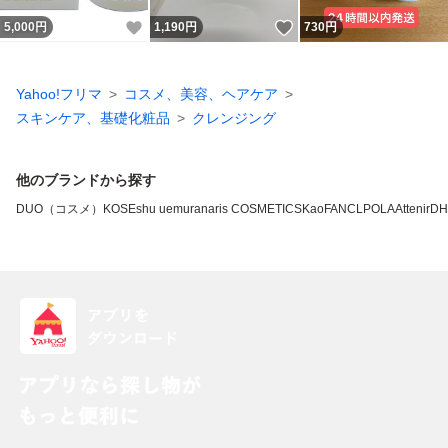
いいね！
いいね！
5,000
円
1,190
円
730
円
Yahoo!フリマ
コスメ、美容、ヘアケア
スキンケア、基礎化粧品
クレンジング
他のブランドから探す
DUO（コスメ）
KOSE
shu uemura
naris COSMETICS
Kao
FANCL
POLA
Attenir
DH