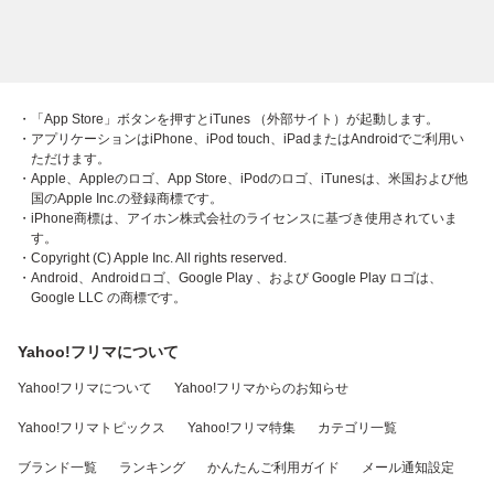
・「App Store」ボタンを押すとiTunes （外部サイト）が起動します。
・アプリケーションはiPhone、iPod touch、iPadまたはAndroidでご利用い
ただけます。
・Apple、Appleのロゴ、App Store、iPodのロゴ、iTunesは、米国および他
国のApple Inc.の登録商標です。
・iPhone商標は、アイホン株式会社のライセンスに基づき使用されていま
す。
・Copyright (C) Apple Inc. All rights reserved.
・Android、Androidロゴ、Google Play 、および Google Play ロゴは、
Google LLC の商標です。
Yahoo!フリマについて
Yahoo!フリマについて
Yahoo!フリマからのお知らせ
Yahoo!フリマトピックス
Yahoo!フリマ特集
カテゴリ一覧
ブランド一覧
ランキング
かんたんご利用ガイド
メール通知設定