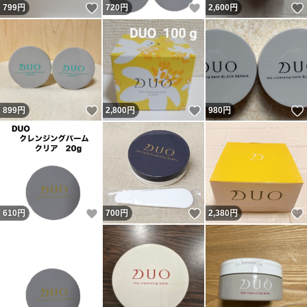
いいね！
いいね！
799
円
720
円
2,600
円
いいね！
いいね！
899
円
2,800
円
980
円
いいね！
いいね！
610
円
700
円
2,380
円