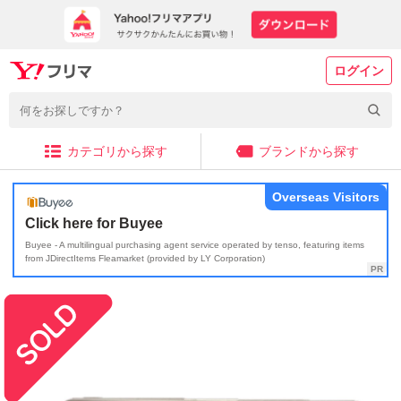
ログイン
カテゴリから探す
ブランドから探す
Overseas Visitors
Click here for Buyee
Buyee - A multilingual purchasing agent service operated by tenso, featuring items
from JDirectItems Fleamarket (provided by LY Corporation)