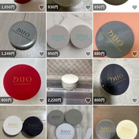
いいね！
いいね！
1,050
円
930
円
850
円
いいね！
いいね！
1,249
円
950
円
880
円
いいね！
いいね！
800
円
2,220
円
800
円