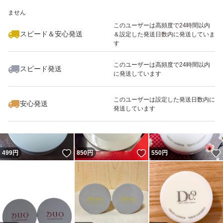
いいね！
いいね！
480
※このバッジは実績に基づく表示であり、発送を保証しているものではあり
円
600
円
799
円
ません
このユーザーは高頻度で24時間以内
スピード＆安心発送
＆設定した発送日数内に発送していま
す
このユーザーは高頻度で24時間以内
スピード発送
に発送しています
いいね！
いいね！
480
円
500
円
2,130
円
このユーザーは設定した発送日数内に
安心発送
発送しています
いいね！
いいね！
499
円
850
円
550
円