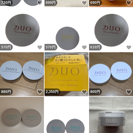
いいね！
いいね！
720
円
899
円
690
円
いいね！
いいね！
570
円
570
円
610
円
いいね！
いいね！
880
円
2,350
円
800
円