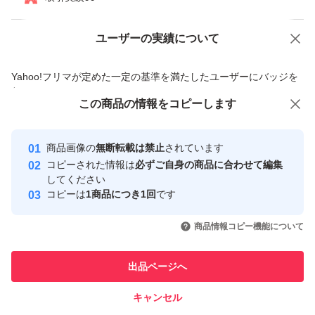
ユーザーの実績について
価格の相談
商品への質問
商品への質問からの値下げ交渉、不適切なカテゴリ変更依頼は禁止です
Yahoo!フリマが定めた一定の基準を満たしたユーザーにバッジを
付与しています
この商品をみている人にオススメ
この商品の情報をコピーします
安心取引出品者
最大10%対象
Yahoo!フリマの基準をクリアした安
安心取引出品者
商品画像の
無断転載は禁止
されています
心・安全なユーザーです
コピーされた情報は
必ずご自身の商品に合わせて編集
取引実績
してください
コピーは
1商品につき1回
です
このユーザーはYahoo!フリマの取
取引実績◯+
いいね！
いいね！
730
円
570
円
700
円
引を完了させた実績があります
商品情報コピー機能について
このユーザーは他フリマサービス
他フリマ実績◯+
出品ページへ
での取引実績があります
キャンセル
スピード&安心発送