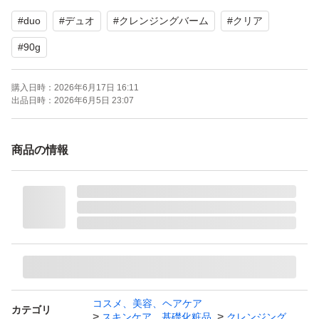
※発送中の破損、紛失等の責任は負いかねます。
#
duo
#
デュオ
#
クレンジングバーム
#
クリア
他にもコスメなどいろいろも販売していますのでプロフィ
#
90g
ールを是非ご覧ください！
購入日時：
2026年6月17日 16:11
出品日時：
2026年6月5日 23:07
商品の情報
コスメ、美容、ヘアケア
カテゴリ
スキンケア、基礎化粧品
クレンジング