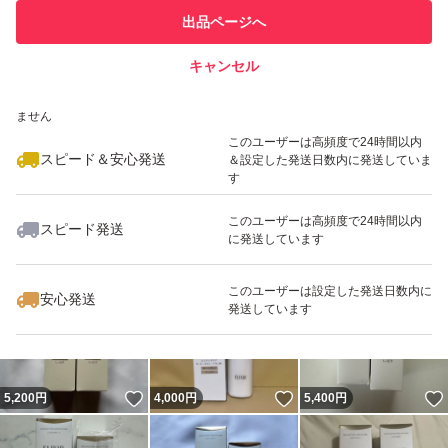
このユーザーは他フリマサービス
他フリマ実績◯+
出品ページへ
での取引実績があります
キャンセル
スピード&安心発送
いいね！
いいね！
5,100
※このバッジは実績に基づく表示であり、発送を保証しているものではあり
円
4,750
円
4,600
円
ません
このユーザーは高頻度で24時間以内
スピード＆安心発送
＆設定した発送日数内に発送していま
す
このユーザーは高頻度で24時間以内
スピード発送
に発送しています
いいね！
いいね！
5,400
円
5,400
円
5,400
円
このユーザーは設定した発送日数内に
安心発送
発送しています
いいね！
いいね！
5,200
円
4,000
円
5,400
円