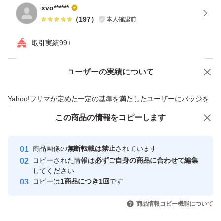
xvo******
（
197
）
本人確認前
取引実績99+
ユーザーの実績について
価格の相談
商品への質問
商品への質問からの値下げ交渉、不適切なカテゴリ変更依頼は禁止です
Yahoo!フリマが定めた一定の基準を満たしたユーザーにバッジを
付与しています
この商品をみている人にオススメ
この商品の情報をコピーします
安心取引出品者
Yahoo!フリマの基準をクリアした安
安心取引出品者
商品画像の
無断転載は禁止
されています
心・安全なユーザーです
コピーされた情報は
必ずご自身の商品に合わせて編集
取引実績
してください
コピーは
1商品につき1回
です
このユーザーはYahoo!フリマの取
取引実績◯+
いいね！
いいね！
5,300
円
5,380
円
5,100
円
引を完了させた実績があります
商品情報コピー機能について