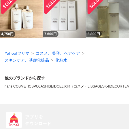
4,750
円
7,600
円
3,800
円
Yahoo!フリマ
コスメ、美容、ヘアケア
スキンケア、基礎化粧品
化粧水
他のブランドから探す
naris COSMETICS
POLA
SHISEIDO
ELIXIR（コスメ）
LISSAGE
SK-II
DECORTE