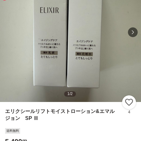
1
/
2
い
エリクシールリフトモイストローション&エマル
4
ジョン SP Ⅲ
送料無料