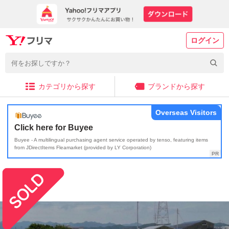
ログイン
カテゴリから探す
ブランドから探す
Overseas Visitors
Click here for Buyee
Buyee - A multilingual purchasing agent service operated by tenso, featuring items
from JDirectItems Fleamarket (provided by LY Corporation)