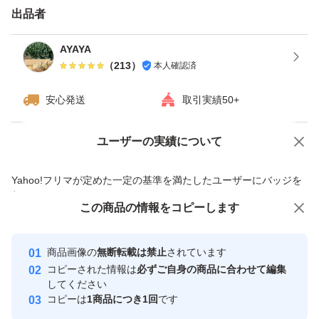
#淡路島 #淡路島玉ねぎ #玉ねぎ #訳あり #ホンマもん
出品者
AYAYA
（
213
）
本人確認済
安心発送
取引実績50+
ユーザーの実績について
価格の相談
商品への質問
商品への質問からの値下げ交渉、不適切なカテゴリ変更依頼は禁止です
Yahoo!フリマが定めた一定の基準を満たしたユーザーにバッジを
付与しています
この商品をみている人にオススメ
この商品の情報をコピーします
安心取引出品者
最大10%対象
最大10%対象
最大10%対象
Yahoo!フリマの基準をクリアした安
安心取引出品者
商品画像の
無断転載は禁止
されています
心・安全なユーザーです
コピーされた情報は
必ずご自身の商品に合わせて編集
取引実績
してください
コピーは
1商品につき1回
です
このユーザーはYahoo!フリマの取
取引実績◯+