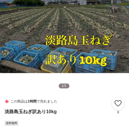
1
/
1
この商品は
1時間
で売れました
い
淡路島玉ねぎ訳あり10kg
0
送料無料