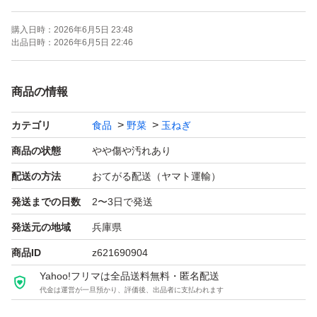
購入日時：
2026年6月5日 23:48
こちらは、変形・キズ・シワ・とう立ち規格外などがある
出品日時：
2026年6月5日 22:46
ため【訳あり】として販売していますが、味は一等品と変
わりません！
商品の情報
カテゴリ
食品
野菜
玉ねぎ
全て手作業で確認して発送しておりますが、配送中に一部
傷みが出る場合があります。ご了承ください。
商品の状態
やや傷や汚れあり
配送の方法
おてがる配送（ヤマト運輸）
お得な価格で出品しておりますので、この機会にぜひご賞
発送までの日数
2〜3日で発送
味ください！
発送元の地域
兵庫県
商品ID
z621690904
【発送予定】
Yahoo!フリマは全品送料無料・匿名配送
6/7または 6/8発送予定
代金は運営が一旦預かり、評価後、出品者に支払われます