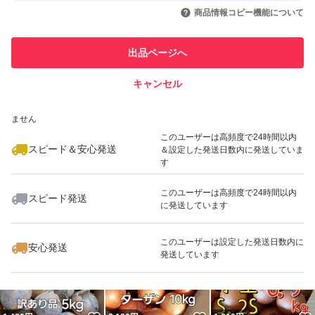
いいね！
いいね！
3,000
円
2,050
円
2,100
円
引を完了させた実績があります
商品情報コピー機能について
最大10%対象
最大10%対象
このユーザーは他フリマサービス
他フリマ実績◯+
出品ページへ
での取引実績があります
キャンセル
スピード&安心発送
いいね！
いいね！
1,650
※このバッジは実績に基づく表示であり、発送を保証しているものではあり
円
3,100
円
2,100
円
ません
このユーザーは高頻度で24時間以内
スピード＆安心発送
＆設定した発送日数内に発送していま
す
このユーザーは高頻度で24時間以内
スピード発送
に発送しています
いいね！
いいね！
2,000
円
2,100
円
2,500
円
このユーザーは設定した発送日数内に
安心発送
発送しています