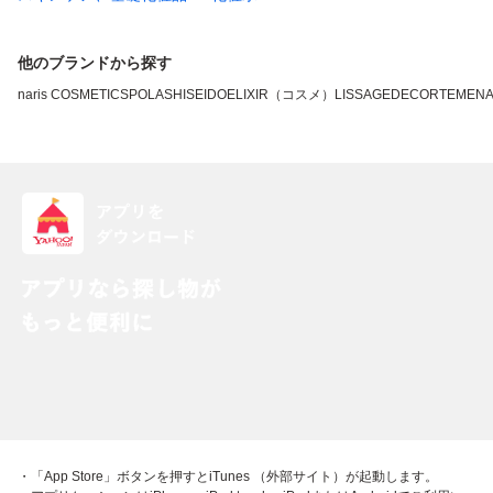
他のブランドから探す
naris COSMETICS
POLA
SHISEIDO
ELIXIR（コスメ）
LISSAGE
DECORTE
MEN
・「App Store」ボタンを押すとiTunes （外部サイト）が起動します。