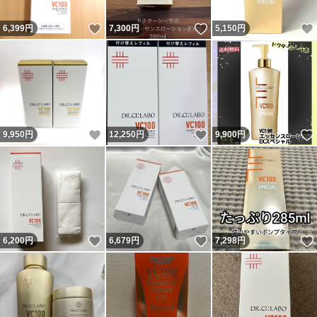
いいね！
いいね！
6,399
円
7,300
円
5,150
円
いいね！
いいね！
9,950
円
12,250
円
9,900
円
いいね！
いいね！
6,200
円
6,679
円
7,298
円