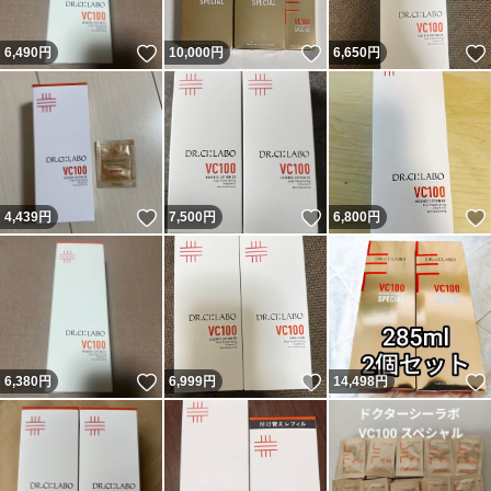
いいね！
いいね！
6,490
円
10,000
円
6,650
円
いいね！
いいね！
4,439
円
7,500
円
6,800
円
いいね！
いいね！
6,380
円
6,999
円
14,498
円