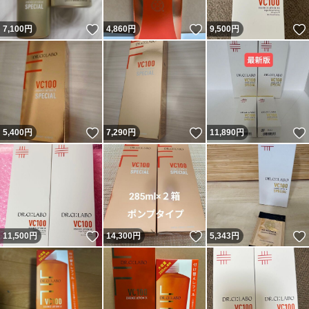
いいね！
いいね！
7,100
円
4,860
円
9,500
円
いいね！
いいね！
5,400
円
7,290
円
11,890
円
いいね！
いいね！
11,500
円
14,300
円
5,343
円