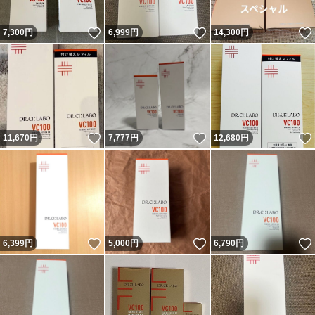
いいね！
いいね！
7,300
円
6,999
円
14,300
円
いいね！
いいね！
11,670
円
7,777
円
12,680
円
いいね！
いいね！
6,399
円
5,000
円
6,790
円