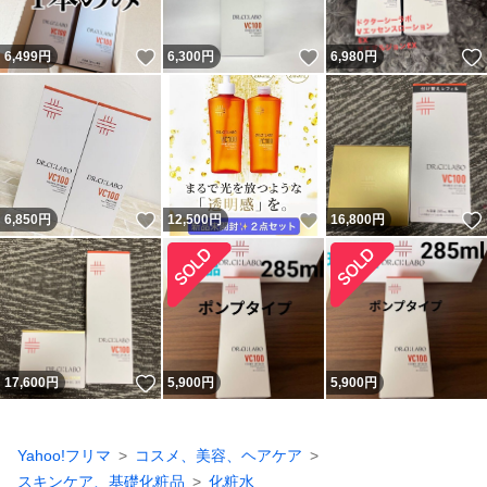
いいね！
いいね！
6,499
円
6,300
円
6,980
円
いいね！
いいね！
6,850
円
12,500
円
16,800
円
いいね！
17,600
円
5,900
円
5,900
円
Yahoo!フリマ
コスメ、美容、ヘアケア
スキンケア、基礎化粧品
化粧水