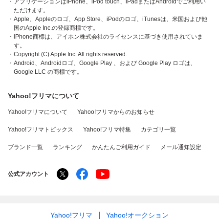
・アプリケーションはiPhone、iPod touch、iPadまたはAndroidでご利用い
ただけます。
・Apple、Appleのロゴ、App Store、iPodのロゴ、iTunesは、米国および他
国のApple Inc.の登録商標です。
・iPhone商標は、アイホン株式会社のライセンスに基づき使用されていま
す。
・Copyright (C) Apple Inc. All rights reserved.
・Android、Androidロゴ、Google Play 、および Google Play ロゴは、
Google LLC の商標です。
Yahoo!フリマについて
Yahoo!フリマについて
Yahoo!フリマからのお知らせ
Yahoo!フリマトピックス
Yahoo!フリマ特集
カテゴリ一覧
ブランド一覧
ランキング
かんたんご利用ガイド
メール通知設定
公式アカウント
Yahoo!フリマ
Yahoo!オークション