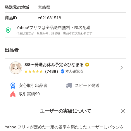
発送元の地域
宮崎県
商品ID
z621681518
Yahoo!フリマは全品送料無料・匿名配送
代金は運営が一旦預かり、評価後、出品者に支払われます
出品者
8/8〜発送お休み予定☆ひなまる
（
7486
）
本人確認済
安心取引出品者
スピード発送
取引実績99+
ユーザーの実績について
価格の相談
商品への質問
商品への質問からの値下げ交渉、不適切なカテゴリ変更依頼は禁止です
Yahoo!フリマが定めた一定の基準を満たしたユーザーにバッジを