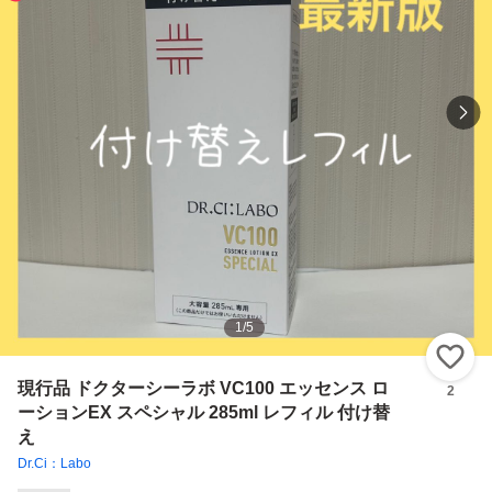
1
/
5
い
現行品 ドクターシーラボ VC100 エッセンス ロ
2
ーションEX スペシャル 285ml レフィル 付け替
え
Dr.Ci：Labo