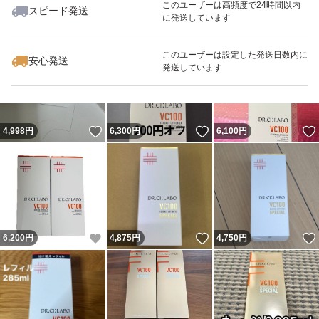
このユーザーは高頻度で24時間以内
スピード発送
に発送しています
いいね！
いいね！
11,700
円
13,500
円
6,800
円
このユーザーは設定した発送日数内に
安心発送
発送しています
いいね！
いいね！
4,998
円
6,300
円
6,100
円
いいね！
いいね！
6,200
円
4,875
円
4,750
円