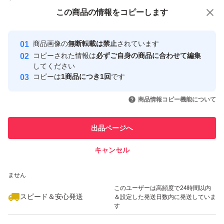
付与しています
この商品をみている人にオススメ
この商品の情報をコピーします
安心取引出品者
最大10%対象
最大10%対象
Yahoo!フリマの基準をクリアした安
安心取引出品者
商品画像の
無断転載は禁止
されています
心・安全なユーザーです
コピーされた情報は
必ずご自身の商品に合わせて編集
取引実績
してください
コピーは
1商品につき1回
です
このユーザーはYahoo!フリマの取
取引実績◯+
いいね！
いいね！
9,200
円
5,900
円
11,500
円
引を完了させた実績があります
商品情報コピー機能について
最大10%対象
最大10%対象
このユーザーは他フリマサービス
他フリマ実績◯+
出品ページへ
での取引実績があります
キャンセル
スピード&安心発送
いいね！
いいね！
7,300
※このバッジは実績に基づく表示であり、発送を保証しているものではあり
円
9,500
円
5,555
円
ません
最大10%対象
最大10%対象
このユーザーは高頻度で24時間以内
スピード＆安心発送
＆設定した発送日数内に発送していま
す