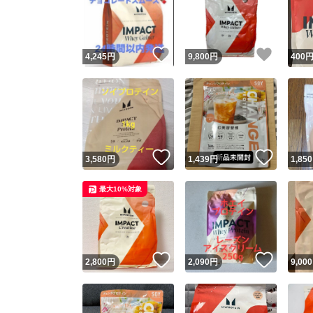
いいね！
いいね
4,245
円
9,800
円
400
いいね！
いいね
3,580
円
1,439
円
1,850
Yaho
最大10%対象
安心取引
安心
いいね！
いいね
2,800
円
2,090
円
9,000
取引実績
取引