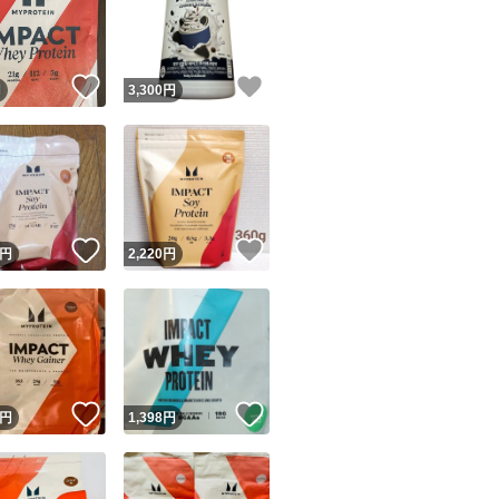
！
いいね！
いいね！
円
3,300
円
ユーザーの実績について
！
いいね！
いいね！
円
2,220
円
o!フリマが定めた一定の基準を満たしたユーザーにバッジを付与しています
出品者
この商品の情報をコピーします
取引出品者
Yahoo!フリマの基準をクリアした安心・安全なユーザーです
！
いいね！
いいね！
商品画像の
無断転載は禁止
されています
円
1,398
円
コピーされた情報は
必ずご自身の商品に合わせて編集
してください
コピーは
1商品につき1回
です
実績◯+
このユーザーはYahoo!フリマの取引を完了させた実績があり