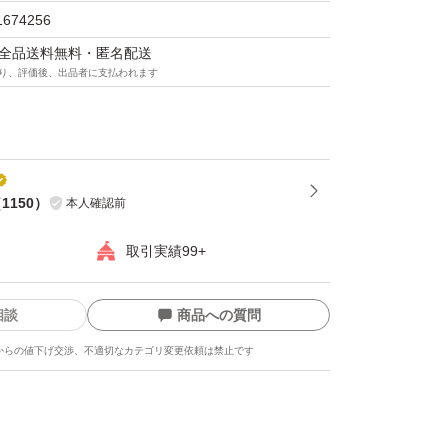
1674256
マは全品送料無料・匿名配送
り、評価後、出品者に支払われます
（
1150
）
本人確認前
取引実績99+
相談
商品への質問
からの値下げ交渉、不適切なカテゴリ変更依頼は禁止です