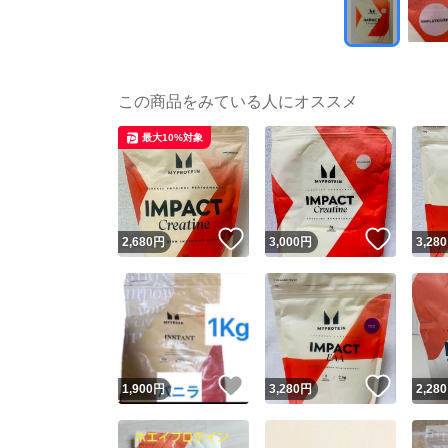
この商品をみている人にオススメ
最大10%対象
いいね！
いいね
2,680
円
3,000
円
3,280
いいね！
いいね
1,900
円
3,280
円
2,280