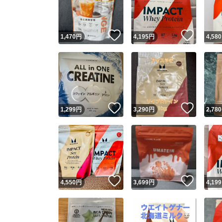
他フ
いいね！
いいね
1,470
円
4,195
円
4,580
スピード
※このバッ
スピ
いいね！
いいね
1,299
円
3,290
円
2,780
スピ
安心
いいね！
いいね
4,550
円
3,699
円
4,199