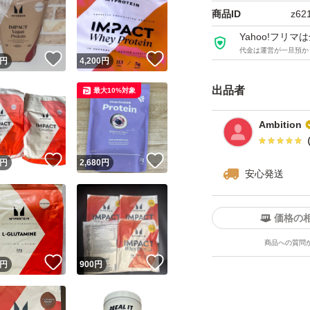
#ジム
商品ID
z62
#スポーツ
Yahoo!フリ
代金は運営が一旦預か
！
いいね！
いいね！
円
4,200
円
出品者
最大10%対象
Ambition
！
いいね！
いいね！
円
2,680
円
安心発送
価格の
商品への質問
！
いいね！
いいね！
円
900
円