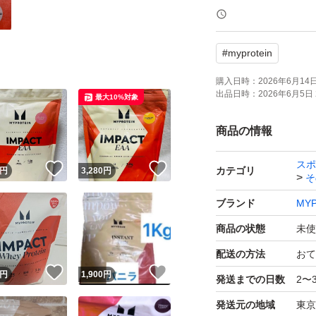
れ等がありますの
#
myprotein
#プロテイン
#ダイエット
購入日時：
2026年6月14日 
出品日時：
2026年6月5日 
最大10%対象
#マイプロテイン
#Myprotein
商品の情報
#トレーニング
スポ
！
いいね！
いいね！
#筋トレ
カテゴリ
円
3,280
円
そ
#ワークアウト
ブランド
MYP
#シェイプアップ
商品の状態
未使
#エクササイズ
配送の方法
おて
#脂肪燃焼
！
いいね！
いいね！
円
1,900
円
発送までの日数
2〜
#燃焼
#サプリメント
発送元の地域
東京