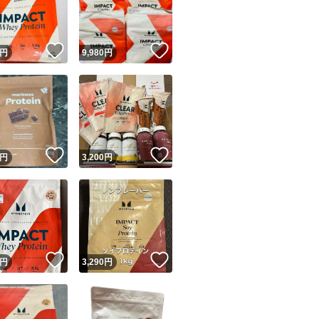
商品情報コピー機
リマ実績◯+
このユーザーは他フリマサービスでの取引実績があります
！
いいね！
いいね！
円
9,980
円
出品ページへ
&安心発送
キャンセル
ジは実績に基づく表示であり、発送を保証しているものではありません
このユーザーは高頻度で24時間以内＆設定した発送日数内に
ード＆安心発送
ます
！
いいね！
いいね！
円
3,200
円
ード発送
このユーザーは高頻度で24時間以内に発送しています
発送
このユーザーは設定した発送日数内に発送しています
！
いいね！
いいね！
円
3,290
円