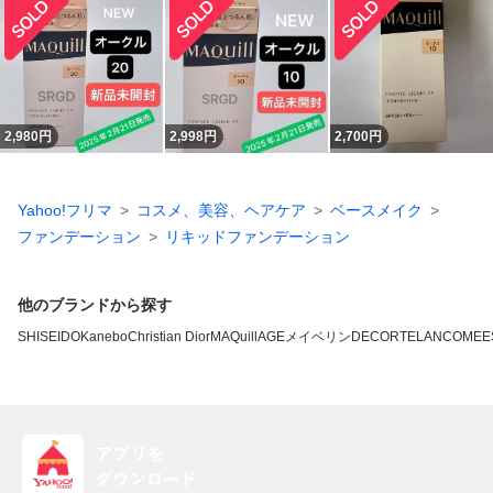
2,980
円
2,998
円
2,700
円
Yahoo!フリマ
コスメ、美容、ヘアケア
ベースメイク
ファンデーション
リキッドファンデーション
他のブランドから探す
SHISEIDO
Kanebo
Christian Dior
MAQuillAGE
メイベリン
DECORTE
LANCOME
E