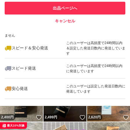
このユーザーは他フリマサービス
他フリマ実績◯+
出品ページへ
での取引実績があります
キャンセル
スピード&安心発送
いいね！
いいね！
2,850
※このバッジは実績に基づく表示であり、発送を保証しているものではあり
円
2,800
円
2,550
円
ません
このユーザーは高頻度で24時間以内
スピード＆安心発送
＆設定した発送日数内に発送していま
す
このユーザーは高頻度で24時間以内
スピード発送
に発送しています
いいね！
いいね！
2,550
円
2,780
円
2,599
円
このユーザーは設定した発送日数内に
安心発送
発送しています
いいね！
いいね！
2,400
円
2,499
円
2,620
円
最大10%対象