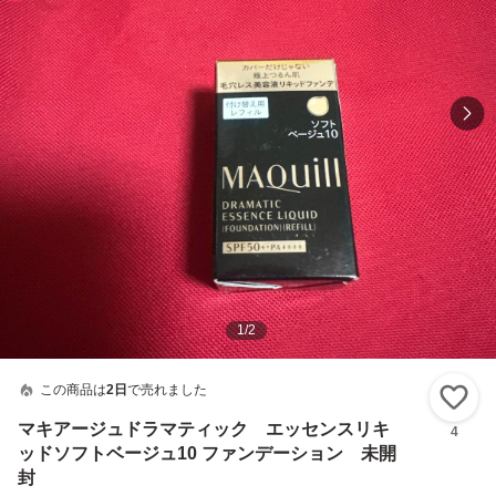
1
/
2
この商品は
2日
で売れました
い
マキアージュドラマティック エッセンスリキ
4
ッドソフトベージュ10 ファンデーション 未開
封