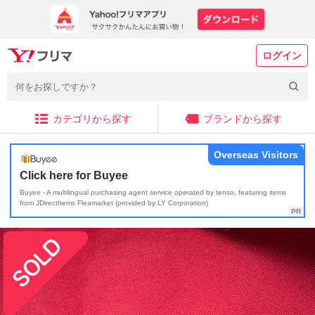
ログイン
カテゴリから探す
ブランドから探す
Overseas Visitors
Click here for Buyee
Buyee - A multilingual purchasing agent service operated by tenso, featuring items
from JDirectItems Fleamarket (provided by LY Corporation)