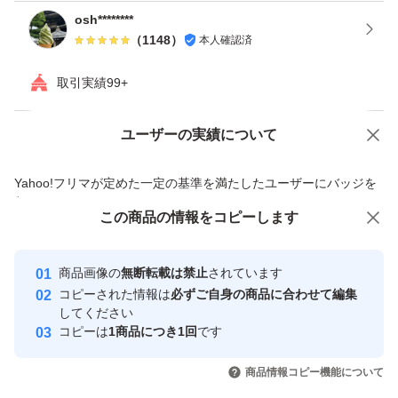
osh********
（
1148
）
本人確認済
取引実績99+
ユーザーの実績について
価格の相談
商品への質問
商品への質問からの値下げ交渉、不適切なカテゴリ変更依頼は禁止です
Yahoo!フリマが定めた一定の基準を満たしたユーザーにバッジを
付与しています
この商品をみている人にオススメ
この商品の情報をコピーします
安心取引出品者
Yahoo!フリマの基準をクリアした安
安心取引出品者
商品画像の
無断転載は禁止
されています
心・安全なユーザーです
コピーされた情報は
必ずご自身の商品に合わせて編集
取引実績
してください
コピーは
1商品につき1回
です
このユーザーはYahoo!フリマの取
取引実績◯+
いいね！
いいね！
2,300
円
2,680
円
2,790
円
引を完了させた実績があります
商品情報コピー機能について
最大10%対象