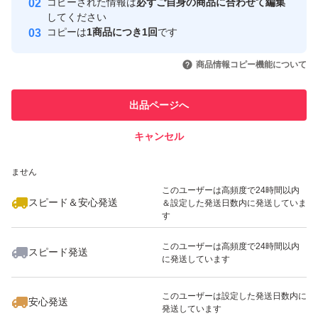
コピーされた情報は
必ずご自身の商品に合わせて編集
取引実績
してください
発生する場合があります。
コピーは
1商品につき1回
です
・特に北海道・沖縄・離島など遠方地域は到着までに日数
このユーザーはYahoo!フリマの取
取引実績◯+
いいね！
いいね！
4,800
円
4,400
円
4,400
円
引を完了させた実績があります
商品情報コピー機能について
がかかるため、品質の変化リスクが高くなります。
日数がかかりすぎる場合は即日発送出来ずご相談してから
このユーザーは他フリマサービス
他フリマ実績◯+
出品ページへ
での取引実績があります
になる場合があります。
キャンセル
スピード&安心発送
【ご購入前のお願い】
いいね！
いいね！
4,000
※このバッジは実績に基づく表示であり、発送を保証しているものではあり
円
4,000
円
4,000
円
ません
・常温発送の特性と上記リスクをご理解・ご了承いただけ
このユーザーは高頻度で24時間以内
スピード＆安心発送
＆設定した発送日数内に発送していま
る方のみご購入をお願いいたします。
す
・配送日数や品質変化に関するご不安がある場合は、ご購
このユーザーは高頻度で24時間以内
入をお控えください。
スピード発送
に発送しています
いいね！
いいね！
4,400
円
4,400
円
4,400
円
このユーザーは設定した発送日数内に
安心発送
発送しています