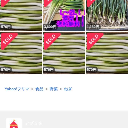
570
円
3,600
円
1,180
円
570
円
570
円
570
円
Yahoo!フリマ
食品
野菜
ねぎ