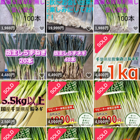
いいね！
いいね！
1,988
円
19,999
円
1,988
円
いいね！
いいね！
4,480
円
6,490
円
4,400
円
2,500
円
4,000
円
4,000
円