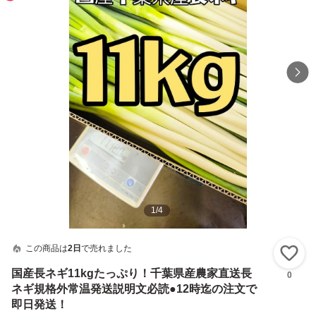
1
/
4
この商品は
2日
で売れました
い
国産長ネギ11kgたっぷり！千葉県産農家直送長
0
ネギ規格外常温発送説明文必読●12時迄の注文で
即日発送！