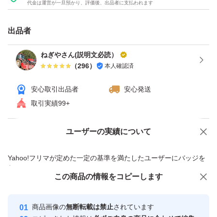
代金は運営が一旦預かり、評価後、出品者に支払われます
●朝からむいたねぎを当日に発送してます！
出品者
新鮮な長ネギはいかがでしょうか？(^^)
ねぎやさん(説明文必読）
（
296
）
本人確認済
【発送について】
安心取引出品者
安心発送
・千葉県より常温にて発送いたします。
取引実績99+
・本取引はYフリマシステム上、クール便（冷蔵発送）に
は対応しておりません。
ユーザーの実績について
価格の相談
商品への質問
またヤマト発送になりますが隙間を塞がなければならない
商品への質問からの値下げ交渉、不適切なカテゴリ変更依頼は禁止です
ため密封された状態になります。
Yahoo!フリマが定めた一定の基準を満たしたユーザーにバッジを
付与しています
この商品をみている人にオススメ
この商品の情報をコピーします
安心取引出品者
【商品について】
最大10%対象
Yahoo!フリマの基準をクリアした安
・収穫後できるだけ早く発送いたしますが、配送にかかる
安心取引出品者
商品画像の
無断転載は禁止
されています
心・安全なユーザーです
日数や気温の影響により、しおれ・乾燥・外葉の傷み等が