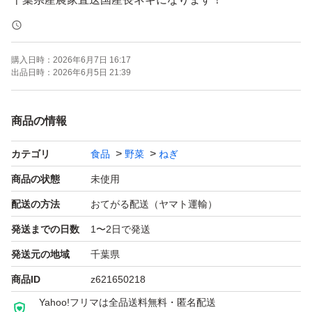
●規格外とは
購入日時：
2026年6月7日 16:17
曲がり
出品日時：
2026年6月5日 21:39
根っこが切れている
太い、細いランダムなどの
商品の情報
規格外品になります。
カテゴリ
食品
野菜
ねぎ
●11kgたっぷり4400円送料手数料込み！
商品の状態
未使用
生物なのでお受け取りは早めにお願いします。
配送の方法
おてがる配送（ヤマト運輸）
発送までの日数
1〜2日で発送
●味に変わりはありません。
発送元の地域
千葉県
●12時までの注文で即日発送
商品ID
z621650218
●日曜日は休みのため土曜日12時以降は月曜日発送に
Yahoo!フリマは全品送料無料・匿名配送
なります。