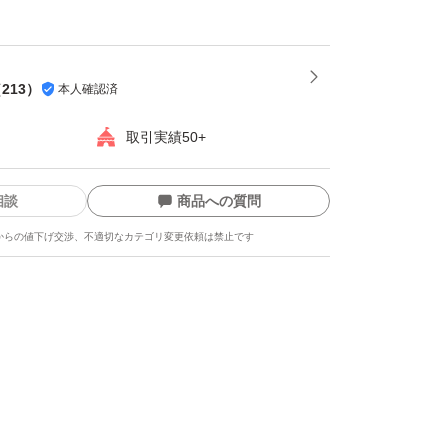
ねぎ #玉ねぎ #訳あり #ホンマもん
（
213
）
本人確認済
取引実績50+
相談
商品への質問
からの値下げ交渉、不適切なカテゴリ変更依頼は禁止です