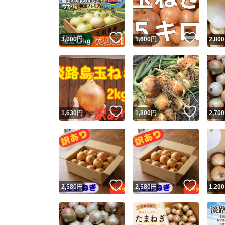
いいね！
いいね
3,000
円
1,600
円
2,800
いいね！
いいね
1,630
円
1,800
円
2,700
Yaho
安心取引
安心
いいね！
いいね
2,580
円
2,580
円
1,200
取引実績
取引