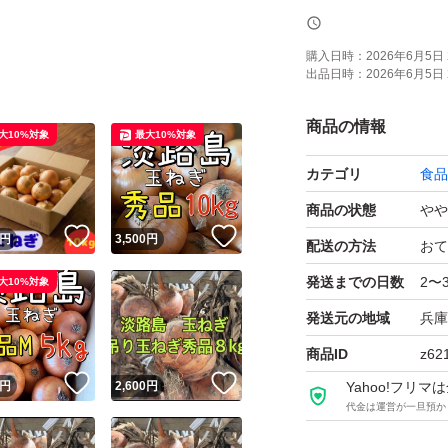
こちらは、変形・
購入日時：
2026年6月5日 
出品日時：
2026年6月5日 
【訳あり】として
ん！
商品の情報
大10%対象
最大10%対象
カテゴリ
食品
全て手作業で確認
出る場合がありま
商品の状態
やや
！
いいね！
いいね！
円
3,500
円
配送の方法
おて
お得な価格で出品
発送までの日数
2〜
大10%対象
さい！
発送元の地域
兵庫
商品ID
z62
【発送予定】
！
いいね！
いいね！
円
2,600
円
Yahoo!フリ
6/7または 6/8発送
代金は運営が一旦預か