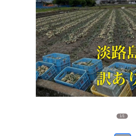
1
/
1