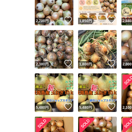
他フ
いいね！
いいね
2,700
円
1,850
円
2,680
スピード
※このバッ
スピ
いいね！
いいね
2,380
円
1,800
円
2,000
スピ
安心
いいね！
いいね
5,480
円
5,480
円
2,100