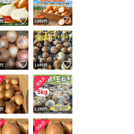
商品情報コピー機
リマ実績◯+
このユーザーは他フリマサービスでの取引実績があります
！
いいね！
いいね！
円
3,900
円
出品ページへ
&安心発送
キャンセル
ジは実績に基づく表示であり、発送を保証しているものではありません
このユーザーは高頻度で24時間以内＆設定した発送日数内に
ード＆安心発送
ます
！
いいね！
いいね！
円
1,690
円
ード発送
このユーザーは高頻度で24時間以内に発送しています
発送
このユーザーは設定した発送日数内に発送しています
！
円
2,100
円