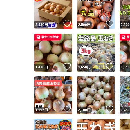
いいね！
いいね
2,580
円
2,500
円
2,600
最大10%対象
最
いいね！
いいね
1,430
円
1,650
円
1,640
いいね！
いいね
1,995
円
2,700
円
1,450