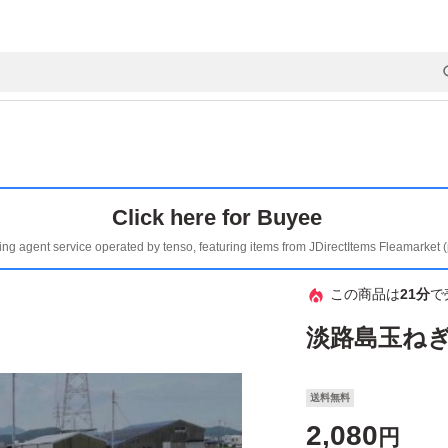
Click here for Buyee
ing agent service operated by tenso, featuring items from JDirectItems Fleamarket 
この商品は
21分
で
淡路島玉ねぎ
送料無料
2,080
円