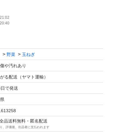
キズ・シワ・とう立ち規格外などがあるため
21:02
20:40
販売していますが、味は一等品と変わりませ
野菜
玉ねぎ
して発送しておりますが、配送中に一部傷みが
す。ご了承ください。
傷や汚れあり
がる配送（ヤマト運輸）
しておりますので、この機会にぜひご賞味くだ
3日で発送
県
1613258
マは全品送料無料・匿名配送
予定
り、評価後、出品者に支払われます