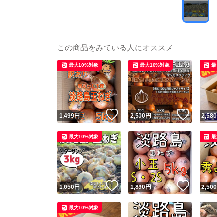
この商品をみている人にオススメ
最大10%対象
最大10%対象
最
いいね！
いいね
1,499
円
2,500
円
2,580
最大10%対象
最
いいね！
いいね
1,650
円
1,890
円
2,500
最大10%対象