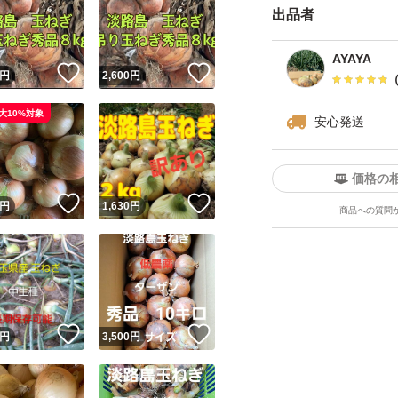
出品者
#淡路島 #淡路島玉
AYAYA
！
いいね！
いいね！
円
2,600
円
大10%対象
安心発送
価格の
！
いいね！
いいね！
円
1,630
円
商品への質問
！
いいね！
いいね！
円
3,500
円