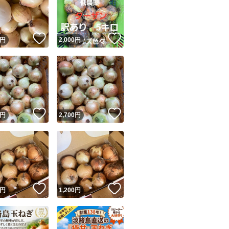
！
いいね！
いいね！
円
2,000
円
ユーザーの実績について
！
いいね！
いいね！
円
2,700
円
o!フリマが定めた一定の基準を満たしたユーザーにバッジを付与しています
出品者
この商品の情報をコピーします
取引出品者
Yahoo!フリマの基準をクリアした安心・安全なユーザーです
！
いいね！
いいね！
商品画像の
無断転載は禁止
されています
円
1,200
円
コピーされた情報は
必ずご自身の商品に合わせて編集
してください
コピーは
1商品につき1回
です
実績◯+
このユーザーはYahoo!フリマの取引を完了させた実績があり