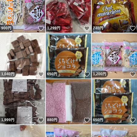
いいね！
いいね！
900
円
1,299
円
740
円
いいね！
いいね！
1,040
円
650
円
1,200
円
いいね！
いいね！
1,999
円
880
円
650
円