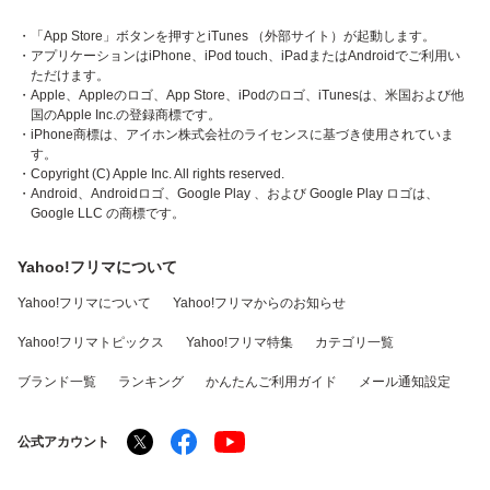
・「App Store」ボタンを押すとiTunes （外部サイト）が起動します。
・アプリケーションはiPhone、iPod touch、iPadまたはAndroidでご利用い
ただけます。
・Apple、Appleのロゴ、App Store、iPodのロゴ、iTunesは、米国および他
国のApple Inc.の登録商標です。
・iPhone商標は、アイホン株式会社のライセンスに基づき使用されていま
す。
・Copyright (C) Apple Inc. All rights reserved.
・Android、Androidロゴ、Google Play 、および Google Play ロゴは、
Google LLC の商標です。
Yahoo!フリマについて
Yahoo!フリマについて
Yahoo!フリマからのお知らせ
Yahoo!フリマトピックス
Yahoo!フリマ特集
カテゴリ一覧
ブランド一覧
ランキング
かんたんご利用ガイド
メール通知設定
公式アカウント