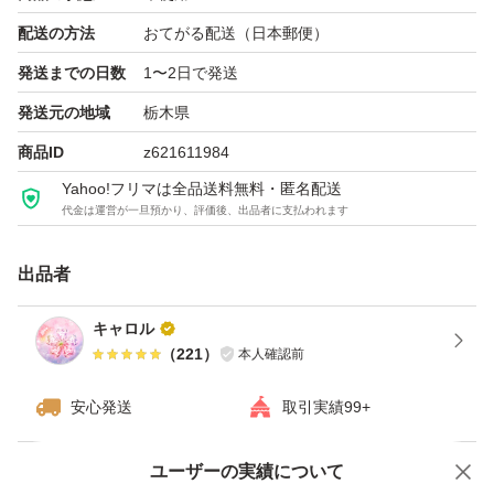
配送の方法
おてがる配送（日本郵便）
発送までの日数
1〜2日で発送
発送元の地域
栃木県
商品ID
z621611984
Yahoo!フリマは全品送料無料・匿名配送
代金は運営が一旦預かり、評価後、出品者に支払われます
出品者
キャロル
（
221
）
本人確認前
安心発送
取引実績99+
ユーザーの実績について
価格の相談
商品への質問