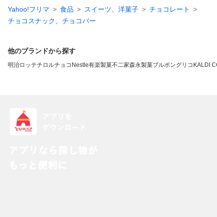
Yahoo!フリマ
食品
スイーツ、洋菓子
チョコレート
チョコスナック、チョコバー
他のブランドから探す
明治
ロッテ
チロルチョコ
Nestle
有楽製菓
不二家
森永製菓
ブルボン
グリコ
KALDI 