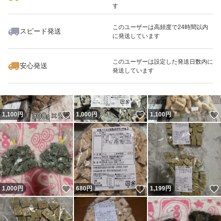
す
このユーザーは高頻度で24時間以内
スピード発送
に発送しています
いいね！
いいね！
1,199
円
1,199
円
1,000
円
このユーザーは設定した発送日数内に
安心発送
発送しています
いいね！
いいね！
1,100
円
1,000
円
1,100
円
いいね！
いいね！
1,000
円
680
円
1,199
円