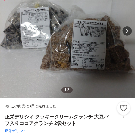
1
/
3
この商品は
3日
で売れました
い
正栄デリシィ クッキークリームクランチ 大豆パ
4
フ入りココアクランチ 2袋セット
正栄デリシィ