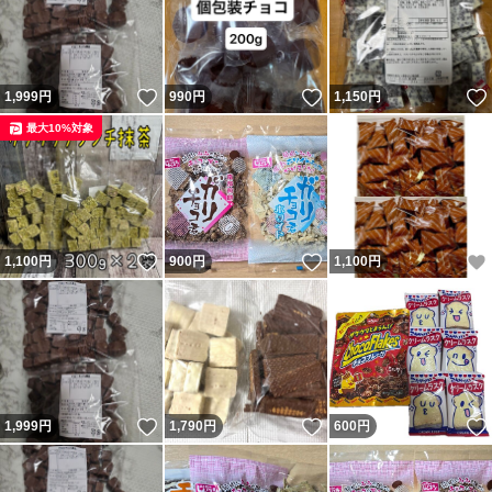
いいね！
いいね！
1,999
円
990
円
1,150
円
最大10%対象
いいね！
いいね！
1,100
円
900
円
1,100
円
いいね！
いいね！
1,999
円
1,790
円
600
円