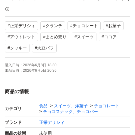
ります。
#
正栄デリシィ
#
クランチ
#
チョコレート
#
お菓子
ご理解いただける方でお願いします。
#
アウトレット
#
まとめ売り
#
スイーツ
#
ココア
クッキークリーム クランチ 裸品 300g １袋
#
クッキー
#
大豆パフ
賞味期限 2026.10
大豆パフ入りココアクランチ 裸品 300g １袋
購入日時：
2026年6月8日 18:30
出品日時：
2026年6月5日 20:36
商品の情報
食品
スイーツ、洋菓子
チョコレート
カテゴリ
チョコスナック、チョコバー
ブランド
正栄デリシィ
商品の状態
未使用