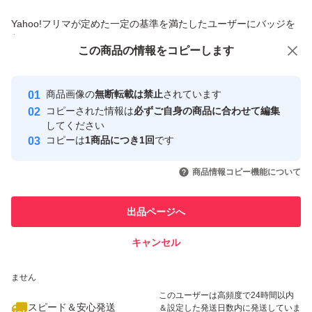
商品への質問からの値下げ交渉、不適切なカテゴリ変更依頼は禁止です
Yahoo!フリマが定めた一定の基準を満たしたユーザーにバッジを
付与しています
この商品をみている人にオススメ
この商品の情報をコピーします
安心取引出品者
最大10%対象
最大10%対象
Yahoo!フリマの基準をクリアした安
安心取引出品者
商品画像の
無断転載は禁止
されています
心・安全なユーザーです
コピーされた情報は
必ずご自身の商品に合わせて編集
取引実績
してください
コピーは
1商品につき1回
です
このユーザーはYahoo!フリマの取
取引実績◯+
いいね！
いいね！
1,100
円
1,150
円
1,000
円
引を完了させた実績があります
商品情報コピー機能について
最大10%対象
このユーザーは他フリマサービス
他フリマ実績◯+
出品ページへ
での取引実績があります
キャンセル
スピード&安心発送
いいね！
いいね！
1,100
※このバッジは実績に基づく表示であり、発送を保証しているものではあり
円
1,199
円
1,199
円
ません
最大10%対象
このユーザーは高頻度で24時間以内
スピード＆安心発送
＆設定した発送日数内に発送していま