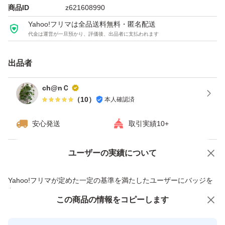
商品ID
z621608990
Yahoo!フリマは全品送料無料・匿名配送
代金は運営が一旦預かり、評価後、出品者に支払われます
出品者
ch@nＣ
（
10
）
本人確認済
安心発送
取引実績10+
ユーザーの実績について
価格の相談
商品への質問
商品への質問からの値下げ交渉、不適切なカテゴリ変更依頼は禁止です
Yahoo!フリマが定めた一定の基準を満たしたユーザーにバッジを
付与しています
この商品をみている人にオススメ
この商品の情報をコピーします
安心取引出品者
Yahoo!フリマの基準をクリアした安