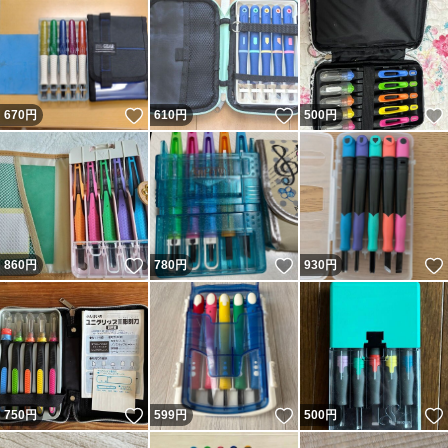
いいね！
いいね！
670
円
610
円
500
円
いいね！
いいね！
860
円
780
円
930
円
いいね！
いいね！
750
円
599
円
500
円