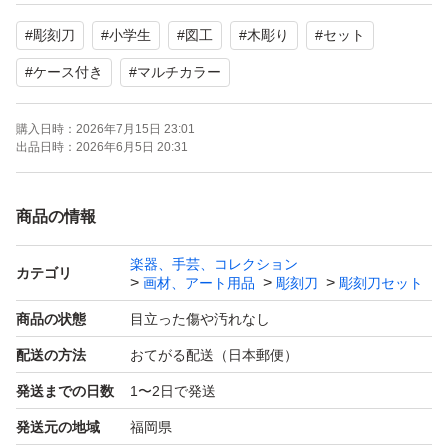
【カラー】マルチカラー
#
彫刻刀
#
小学生
#
図工
#
木彫り
#
セット
【商品の状態】目立った傷や汚れはありませんが、中古品
であることをご理解ください。
#
ケース付き
#
マルチカラー
購入日時：
2026年7月15日 23:01
よろしくお願いいたします。
出品日時：
2026年6月5日 20:31
商品の情報
楽器、手芸、コレクション
カテゴリ
画材、アート用品
彫刻刀
彫刻刀セット
商品の状態
目立った傷や汚れなし
配送の方法
おてがる配送（日本郵便）
発送までの日数
1〜2日で発送
発送元の地域
福岡県