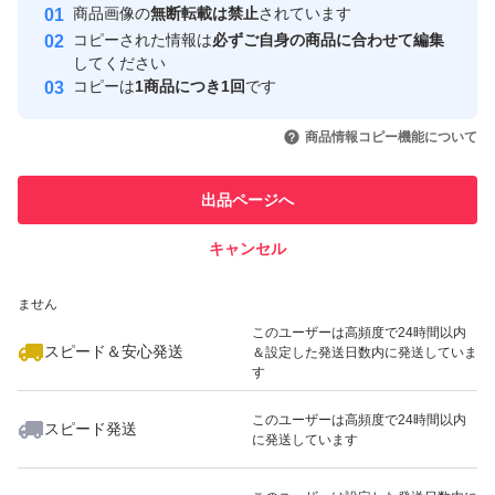
安心取引出品者
商品画像の
無断転載は禁止
されています
心・安全なユーザーです
コピーされた情報は
必ずご自身の商品に合わせて編集
取引実績
してください
コピーは
1商品につき1回
です
このユーザーはYahoo!フリマの取
取引実績◯+
いいね！
いいね！
650
円
950
円
600
円
引を完了させた実績があります
商品情報コピー機能について
このユーザーは他フリマサービス
他フリマ実績◯+
出品ページへ
での取引実績があります
キャンセル
スピード&安心発送
いいね！
いいね！
1,450
※このバッジは実績に基づく表示であり、発送を保証しているものではあり
円
950
円
800
円
ません
このユーザーは高頻度で24時間以内
スピード＆安心発送
＆設定した発送日数内に発送していま
す
このユーザーは高頻度で24時間以内
スピード発送
に発送しています
いいね！
いいね！
1,500
円
750
円
580
円