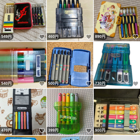
いいね！
いいね！
549
円
460
円
890
円
いいね！
いいね！
540
円
500
円
730
円
いいね！
いいね！
470
円
399
円
900
円