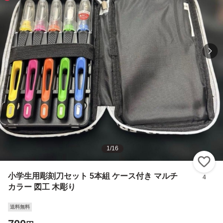
1
/
16
い
小学生用彫刻刀セット 5本組 ケース付き マルチ
4
カラー 図工 木彫り
送料無料