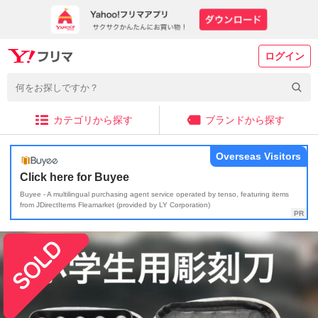
ログイン
カテゴリから探す
ブランドから探す
Overseas Visitors
Click here for Buyee
Buyee - A multilingual purchasing agent service operated by tenso, featuring items
from JDirectItems Fleamarket (provided by LY Corporation)