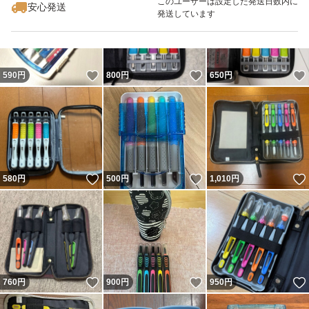
このユーザーは設定した発送日数内に
安心発送
発送しています
いいね！
いいね！
590
円
800
円
650
円
いいね！
いいね！
580
円
500
円
1,010
円
いいね！
いいね！
760
円
900
円
950
円