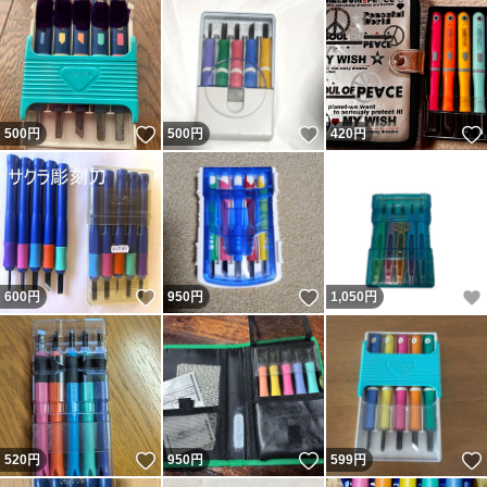
いいね！
いいね！
500
円
500
円
420
円
いいね！
いいね！
600
円
950
円
1,050
円
いいね！
いいね！
520
円
950
円
599
円