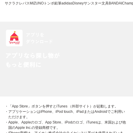
サクラクレパス
MIZUNO
トンボ鉛筆
adidas
Disney
サンスター文具
BANDAI
Champ
・「App Store」ボタンを押すとiTunes （外部サイト）が起動します。
・アプリケーションはiPhone、iPod touch、iPadまたはAndroidでご利用い
ただけます。
・Apple、Appleのロゴ、App Store、iPodのロゴ、iTunesは、米国および他
国のApple Inc.の登録商標です。