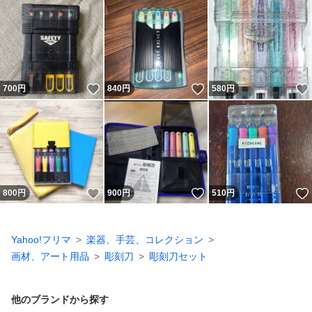
いいね！
いいね！
700
円
840
円
580
円
いいね！
いいね！
800
円
900
円
510
円
Yahoo!フリマ
楽器、手芸、コレクション
画材、アート用品
彫刻刀
彫刻刀セット
他のブランドから探す