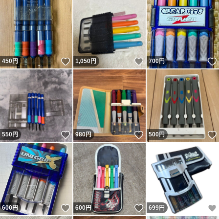
いいね！
いいね！
450
円
1,050
円
700
円
いいね！
いいね！
550
円
980
円
500
円
いいね！
いいね！
600
円
600
円
699
円