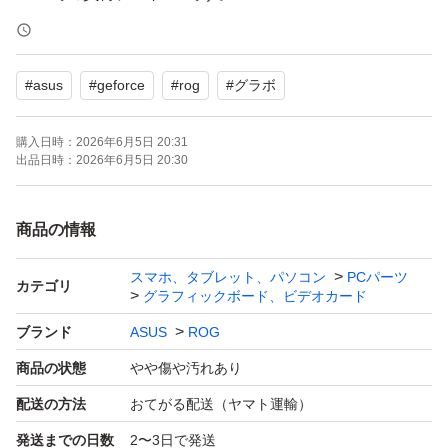
また全ポートから問題なく出力可能なことを確認していま
す。
#
asus
#
geforce
#
rog
#
グラボ
到着時に万が一不具合があれば返品可能です。
購入日時：
2026年6月5日 20:31
ROG-STRIX-RTX2070S-A8G-GAMING
出品日時：
2026年6月5日 20:30
ブランド：ASUS ROG
シリーズ世代：GeForce RTX 2000
商品の情報
搭載チップ（NVIDIA）：GeForce RTX 2070 SUPER
スマホ、タブレット、パソコン
PCパーツ
コアクロック：1830 MHz
カテゴリ
グラフィックボード、ビデオカード
メモリ容量：8 GB
ブランド
ASUS
ROG
メモリ規格：GDDR6
商品の状態
やや傷や汚れあり
メモリバス：256 bit
配送の方法
おてがる配送（ヤマト運輸）
メモリクロック：14 GHz
発送までの日数
2〜3日で発送
バスインターフェイス：PCI Express 3.0