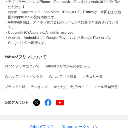
・アプリケーションはiPhone、iPod touch、iPadまたはAndroidでご利用い
ただけます。
・Apple、Appleのロゴ、App Store、iPodのロゴ、iTunesは、米国および他
国のApple Inc.の登録商標です。
・iPhone商標は、アイホン株式会社のライセンスに基づき使用されていま
す。
・Copyright (C) Apple Inc. All rights reserved.
・Android、Androidロゴ、Google Play 、および Google Play ロゴは、
Google LLC の商標です。
Yahoo!フリマについて
Yahoo!フリマについて
Yahoo!フリマからのお知らせ
Yahoo!フリマトピックス
Yahoo!フリマ特集
カテゴリ一覧
ブランド一覧
ランキング
かんたんご利用ガイド
メール通知設定
公式アカウント
Yahoo!フリマ
Yahoo!オークション