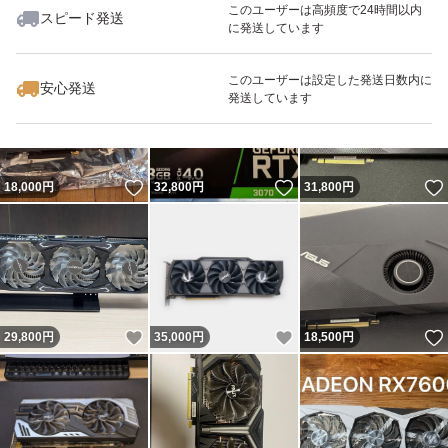
このユーザーは高頻度で24時間以内
スピード発送
に発送しています
いいね！
いいね！
17,500
円
28,200
円
30,000
円
このユーザーは設定した発送日数内に
安心発送
発送しています
いいね！
いいね！
18,000
円
32,800
円
31,800
円
いいね！
いいね！
29,800
円
35,000
円
18,500
円