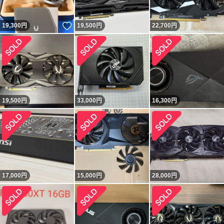
いいね！
19,300
円
19,500
円
22,700
円
19,500
円
33,000
円
16,300
円
17,000
円
15,000
円
28,000
円