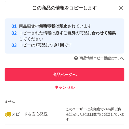
付与しています
この商品をみている人にオススメ
この商品の情報をコピーします
安心取引出品者
最大10%対象
Yahoo!フリマの基準をクリアした安
安心取引出品者
商品画像の
無断転載は禁止
されています
心・安全なユーザーです
コピーされた情報は
必ずご自身の商品に合わせて編集
取引実績
してください
コピーは
1商品につき1回
です
このユーザーはYahoo!フリマの取
取引実績◯+
いいね！
いいね！
38,000
円
32,000
円
29,100
円
引を完了させた実績があります
商品情報コピー機能について
最大10%対象
最大10%対象
このユーザーは他フリマサービス
他フリマ実績◯+
出品ページへ
での取引実績があります
キャンセル
スピード&安心発送
いいね！
いいね！
21,980
※このバッジは実績に基づく表示であり、発送を保証しているものではあり
円
22,000
円
16,500
円
ません
このユーザーは高頻度で24時間以内
スピード＆安心発送
＆設定した発送日数内に発送していま
す