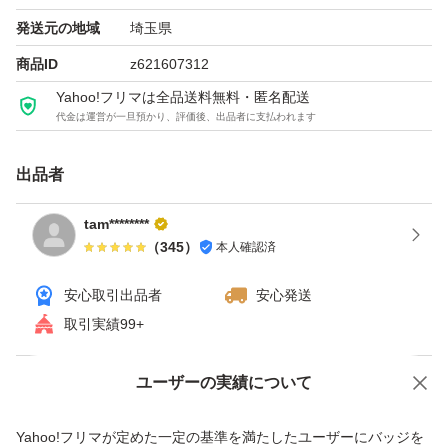
出力端子：HDMI 2ポート DisplayPort 2ポート USB Type
発送元の地域
埼玉県
ーC 1ポート
商品ID
z621607312
補助電源：8pin+8pin
Yahoo!フリマは全品送料無料・匿名配送
代金は運営が一旦預かり、評価後、出品者に支払われます
冷却ファン：空冷（トリプルファン）
専有スロット：3 スロット
出品者
幅（長さ）：299.7 mm
tam********
（
345
）
本人確認済
安心取引出品者
安心発送
取引実績99+
ユーザーの実績について
価格の相談
商品への質問
商品への質問からの値下げ交渉、不適切なカテゴリ変更依頼は禁止です
Yahoo!フリマが定めた一定の基準を満たしたユーザーにバッジを