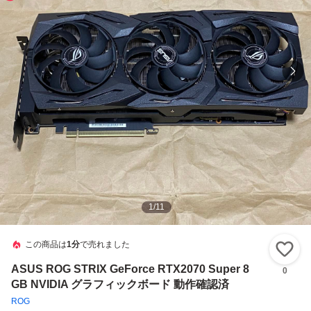
1
/
11
この商品は
1分
で売れました
い
ASUS ROG STRIX GeForce RTX2070 Super 8
0
GB NVIDIA グラフィックボード 動作確認済
ROG