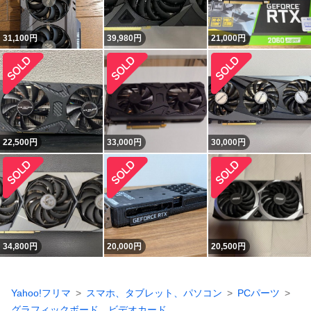
31,100
円
39,980
円
21,000
円
22,500
円
33,000
円
30,000
円
34,800
円
20,000
円
20,500
円
Yahoo!フリマ
スマホ、タブレット、パソコン
PCパーツ
グラフィックボード、ビデオカード