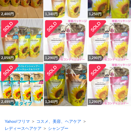
2,400
円
1,340
円
1,250
円
2,059
円
1,290
円
1,290
円
2,499
円
1,340
円
1,290
円
Yahoo!フリマ
コスメ、美容、ヘアケア
レディースヘアケア
シャンプー