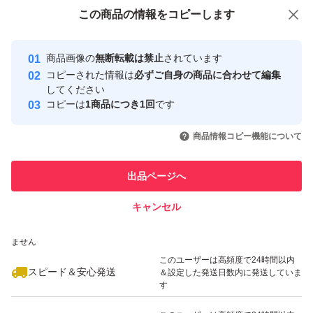
付与しています
この商品をみている人にオススメ
この商品の情報をコピーします
安心取引出品者
Yahoo!フリマの基準をクリアした安
安心取引出品者
商品画像の
無断転載は禁止
されています
心・安全なユーザーです
コピーされた情報は
必ずご自身の商品に合わせて編集
取引実績
してください
コピーは
1商品につき1回
です
このユーザーはYahoo!フリマの取
取引実績◯+
いいね！
いいね！
2,380
円
2,360
円
2,380
円
引を完了させた実績があります
商品情報コピー機能について
最大10%対象
最大10%対象
このユーザーは他フリマサービス
他フリマ実績◯+
出品ページへ
での取引実績があります
キャンセル
スピード&安心発送
いいね！
いいね！
2,400
※このバッジは実績に基づく表示であり、発送を保証しているものではあり
円
1,950
円
2,080
円
ません
最大10%対象
最大10%対象
このユーザーは高頻度で24時間以内
スピード＆安心発送
＆設定した発送日数内に発送していま
す