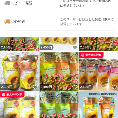
このユーザーは高頻度で24時間以内
スピード発送
に発送しています
いいね！
いいね！
2,450
円
2,080
円
2,450
円
このユーザーは設定した発送日数内に
安心発送
発送しています
いいね！
いいね！
2,100
円
2,450
円
2,380
円
最大10%対象
いいね！
いいね！
2,080
円
2,490
円
2,499
円
最大10%対象