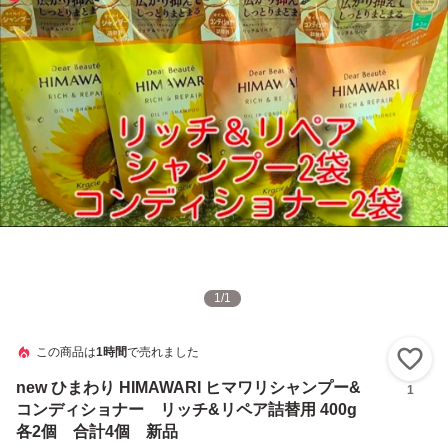
1
/
1
この商品は
1時間
で売れました
い
new ひまわり HIMAWARI ヒマワリシャンプー&
1
コンディショナー リッチ&リペア詰替用 400g
各2個 合計4個 新品