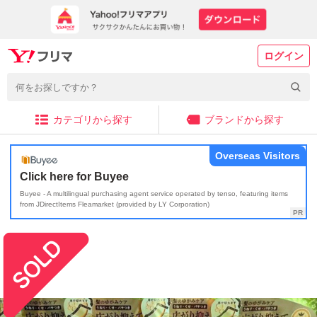
ログイン
カテゴリから探す
ブランドから探す
Overseas Visitors
Click here for Buyee
Buyee - A multilingual purchasing agent service operated by tenso, featuring items
from JDirectItems Fleamarket (provided by LY Corporation)