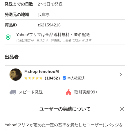
発送までの日数
2〜3日で発送
発送元の地域
兵庫県
商品ID
z621594216
Yahoo!フリマは全品送料無料・匿名配送
代金は運営が一旦預かり、評価後、出品者に支払われます
出品者
F.shop tenchouM
（
10452
）
本人確認済
スピード発送
取引実績99+
ユーザーの実績について
価格の相談
商品への質問
商品への質問からの値下げ交渉、不適切なカテゴリ変更依頼は禁止です
Yahoo!フリマが定めた一定の基準を満たしたユーザーにバッジを