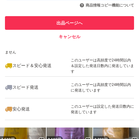
いいね！
いいね！
3,100
円
3,100
円
3,100
円
引を完了させた実績があります
商品情報コピー機能について
最大10%対象
最大10%対象
最大10%対象
このユーザーは他フリマサービス
他フリマ実績◯+
出品ページへ
での取引実績があります
キャンセル
スピード&安心発送
いいね！
いいね！
3,100
※このバッジは実績に基づく表示であり、発送を保証しているものではあり
円
5,100
円
3,100
円
ません
最大10%対象
最大10%対象
最大10%対象
このユーザーは高頻度で24時間以内
スピード＆安心発送
＆設定した発送日数内に発送していま
す
このユーザーは高頻度で24時間以内
スピード発送
に発送しています
いいね！
いいね！
3,100
円
6,150
円
3,400
円
最大10%対象
このユーザーは設定した発送日数内に
安心発送
発送しています