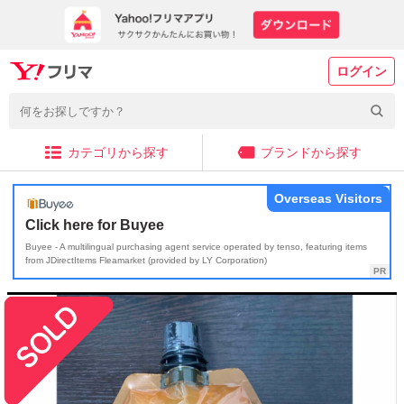
ログイン
カテゴリから探す
ブランドから探す
Overseas Visitors
Click here for Buyee
Buyee - A multilingual purchasing agent service operated by tenso, featuring items
from JDirectItems Fleamarket (provided by LY Corporation)