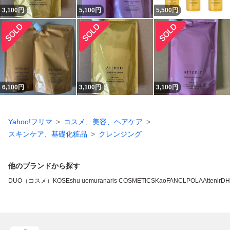
3,100
円
5,100
円
5,500
円
6,100
円
3,100
円
3,100
円
Yahoo!フリマ
コスメ、美容、ヘアケア
スキンケア、基礎化粧品
クレンジング
他のブランドから探す
DUO（コスメ）
KOSE
shu uemura
naris COSMETICS
Kao
FANCL
POLA
Attenir
DH