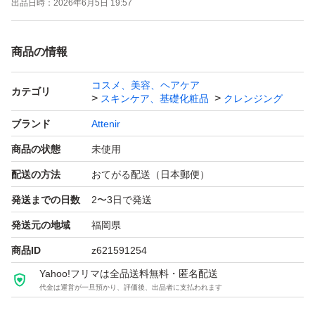
出品日時：
2026年6月5日 19:57
商品の情報
コスメ、美容、ヘアケア
カテゴリ
スキンケア、基礎化粧品
クレンジング
ブランド
Attenir
商品の状態
未使用
配送の方法
おてがる配送（日本郵便）
発送までの日数
2〜3日で発送
発送元の地域
福岡県
商品ID
z621591254
Yahoo!フリマは全品送料無料・匿名配送
代金は運営が一旦預かり、評価後、出品者に支払われます