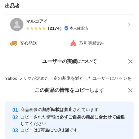
出品者
マルコアイ
（
2174
）
本人確認済
安心発送
取引実績99+
ユーザーの実績について
価格の相談
商品への質問
商品への質問からの値下げ交渉、不適切なカテゴリ変更依頼は禁止です
Yahoo!フリマが定めた一定の基準を満たしたユーザーにバッジを
付与しています
この商品をみている人にオススメ
この商品の情報をコピーします
安心取引出品者
最大10%対象
最大10%対象
最大10%対象
Yahoo!フリマの基準をクリアした安
安心取引出品者
商品画像の
無断転載は禁止
されています
心・安全なユーザーです
コピーされた情報は
必ずご自身の商品に合わせて編集
取引実績
してください
コピーは
1商品につき1回
です
このユーザーはYahoo!フリマの取
取引実績◯+