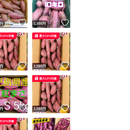
ーツセット、野菜
！
いいね！
いいね！
円
3,300
円
大10%対象
最大10%対象
ユーザーの実績について
！
いいね！
いいね！
円
3,580
円
o!フリマが定めた一定の基準を満たしたユーザーにバッジを付与しています
最大10%対象
出品者
この商品の情報をコピーします
取引出品者
Yahoo!フリマの基準をクリアした安心・安全なユーザーです
！
いいね！
いいね！
商品画像の
無断転載は禁止
されています
円
3,580
円
コピーされた情報は
必ずご自身の商品に合わせて編集
してください
大10%対象
コピーは
1商品につき1回
です
実績◯+
このユーザーはYahoo!フリマの取引を完了させた実績があり