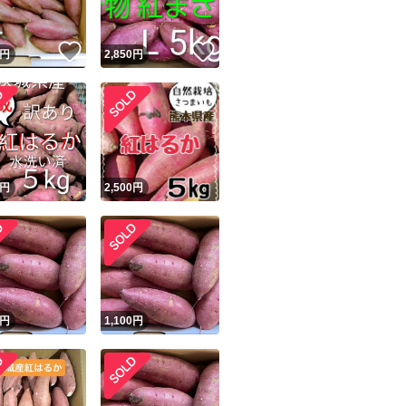
！
いいね！
いいね！
円
2,850
円
！
円
2,500
円
円
1,100
円