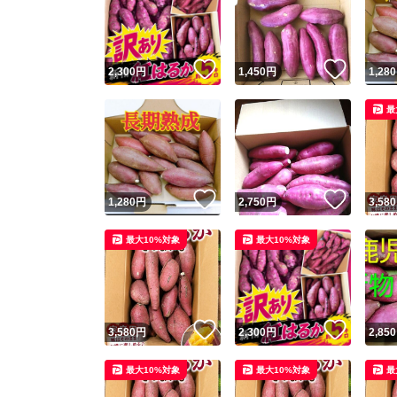
いいね！
いいね
2,300
円
1,450
円
1,280
最
いいね！
いいね
1,280
円
2,750
円
3,580
Yaho
最大10%対象
最大10%対象
安心取引
安心
いいね！
いいね
3,580
円
2,300
円
2,850
取引実績
最大10%対象
最大10%対象
最
取引