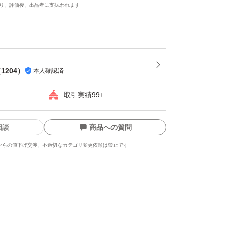
り、評価後、出品者に支払われます
。
です。
（
1204
）
本人確認済
）輸送中の潰れや、傷みが出る場合がございま
取引実績99+
行い丁寧に箱詰め梱包を行います。
相談
商品への質問
ンセルは受付ておりません。
からの値下げ交渉、不適切なカテゴリ変更依頼は禁止です
果物、梨、桃、とうもろこし
、シャインマスカット、アンデスメロン、赤肉
メロン、マスクメロン、プロテイン、桃、ぶど
ン、ぶどう、葡萄、大玉メロン、卸果物、フル