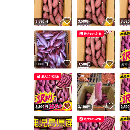
他フ
いいね！
いいね
3,580
円
3,580
円
3,580
スピード
最大10%対象
※このバッ
スピ
いいね！
いいね
3,680
円
3,580
円
3,300
スピ
最大10%対象
安心
いいね！
いいね
3,300
円
3,190
円
2,300
最大10%対象