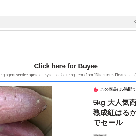
Click here for Buyee
ing agent service operated by tenso, featuring items from JDirectItems Fleamarket 
この商品は
5時間
5kg 大人
熟成紅はるか
でセール