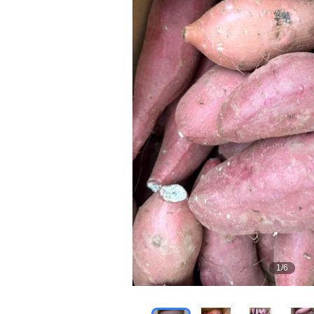
1
/
6