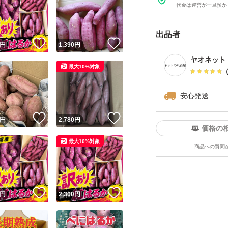
です。
代金は運営が一旦預か
出品者
《ご注意》
！
いいね！
いいね！
円
1,390
円
訳ありになります
ヤオネット
最大10%対象
※写真はイメージ
発送時（常温発送
安心発送
す。
※一つ一つ確認を
！
いいね！
いいね！
円
2,780
円
価格の
※ご購入後のキャ
最大10%対象
商品への質問
野菜、フルーツ、
、メロン、スイカ
！
いいね！
いいね！
円
2,300
円
メロン、アールス
う、スイートコー