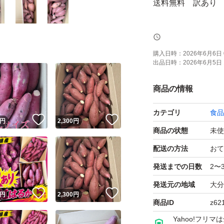
送料無料 訳あり
さつまいも 熟成紅
蜜芋 九州産
購入日時：
2026年6月6日 
出品日時：
2026年6月5日 
サイズはバラバラ
商品の情報
訳ありのため見た
カテゴリ
食品
お求めやすい価格
！
いいね！
いいね！
円
2,300
円
販売いたします。
商品の状態
未使
配送の方法
おて
リサイクル箱を使用
発送までの日数
2〜
込み）の発送をさ
発送元の地域
大分
！
いいね！
いいね！
円
2,300
円
商品ID
z62
●ご家庭で焼き芋
Yahoo!フリ