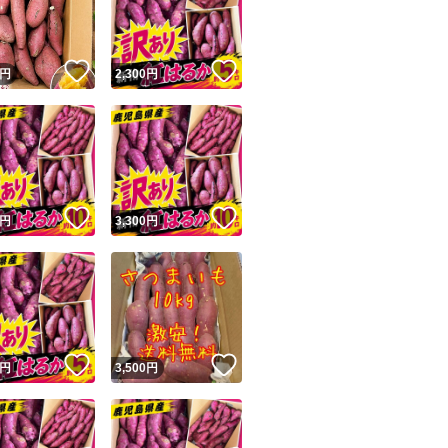
商品情報コピー機
リマ実績◯+
このユーザーは他フリマサービスでの取引実績があります
！
いいね！
いいね！
円
2,300
円
出品ページへ
&安心発送
キャンセル
ジは実績に基づく表示であり、発送を保証しているものではありません
このユーザーは高頻度で24時間以内＆設定した発送日数内に
ード＆安心発送
ます
！
いいね！
いいね！
円
3,300
円
ード発送
このユーザーは高頻度で24時間以内に発送しています
発送
このユーザーは設定した発送日数内に発送しています
！
いいね！
いいね！
円
3,500
円