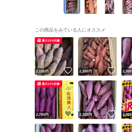
この商品をみている人にオススメ
最大10%対象
いいね！
いいね
2,100
円
2,300
円
2,300
最大10%対象
いいね！
いいね
2,780
円
2,300
円
2,300