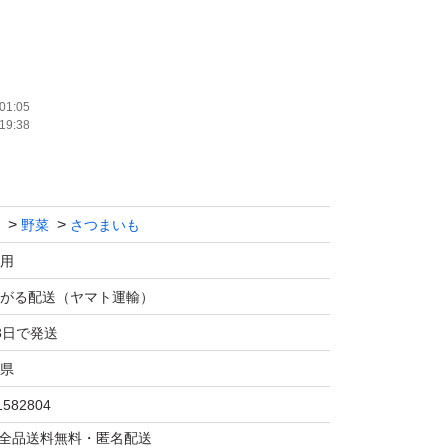
はるか 5kg 大容量
01:05
19:38
になります。
目が悪いですが
野菜
さつまいも
にて
用
がる配送（ヤマト運輸）
しております、運送上の都合により5kg（箱
3日で発送
せて頂きます。
県
1582804
、干し芋、芋けんぴにして食べるのもオススメ
マは全品送料無料・匿名配送