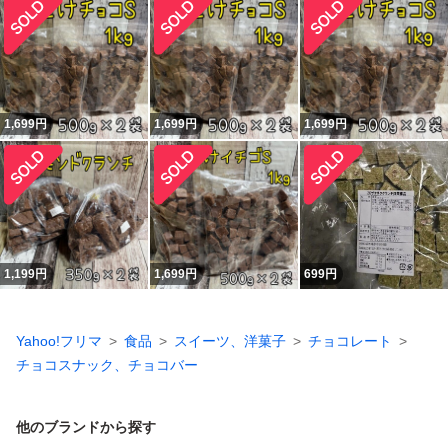
1,699
円
1,699
円
1,699
円
1,199
円
1,699
円
699
円
Yahoo!フリマ
食品
スイーツ、洋菓子
チョコレート
チョコスナック、チョコバー
他のブランドから探す