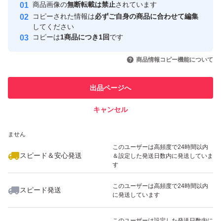
安心取引出品者
商品画像の
無断転載は禁止
されています
心・安全なユーザーです
コピーされた情報は
必ずご自身の商品に合わせて編集
取引実績
してください
コピーは
1商品につき1回
です
このユーザーはYahoo!フリマの取
取引実績◯+
いいね！
いいね！
1,100
円
1,100
円
1,100
円
引を完了させた実績があります
商品情報コピー機能について
最大10%対象
最大10%対象
このユーザーは他フリマサービス
他フリマ実績◯+
出品ページへ
での取引実績があります
キャンセル
スピード&安心発送
いいね！
いいね！
1,199
※このバッジは実績に基づく表示であり、発送を保証しているものではあり
円
1,100
円
1,100
円
ません
最大10%対象
最大10%対象
このユーザーは高頻度で24時間以内
スピード＆安心発送
＆設定した発送日数内に発送していま
す
このユーザーは高頻度で24時間以内
スピード発送
に発送しています
いいね！
いいね！
1,040
円
1,699
円
1,100
円
最大10%対象
このユーザーは設定した発送日数内に