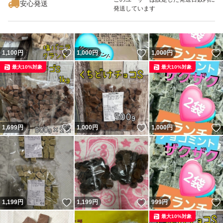
安心発送
発送しています
いいね！
いいね！
1,100
円
1,000
円
1,000
円
最大10%対象
最大10%対象
いいね！
いいね！
1,699
円
1,000
円
1,000
円
いいね！
いいね！
1,199
円
1,199
円
999
円
最大10%対象