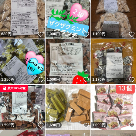
いいね！
いいね！
680
円
1,000
円
1,199
円
いいね！
いいね！
1,250
円
1,000
円
1,170
円
最大10%対象
いいね！
いいね！
1,599
円
1,690
円
1,099
円