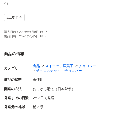
す。
#
工場直売
◎チョコが溶けていたという理由での悪い評価はご遠慮く
ださい！
購入日時：
2026年6月9日 16:15
出品日時：
2026年6月5日 18:55
●チョコレートのアウトレット商品です。最初から欠け割
れ等ありますがお味は美味しいです^_^
商品の情報
食品
スイーツ、洋菓子
チョコレート
●さつまいもクランチ 裸品 300g
カテゴリ
チョコスナック、チョコバー
●ビスケットクランチ 裸品 300g
商品の状態
未使用
配送の方法
おてがる配送（日本郵便）
●賞味期限、原材料等は画像2.3枚目をご覧ください。
発送までの日数
2〜3日で発送
発送元の地域
栃木県
※ゆうパケット（窓口手渡し）での発送です。厚さがギリ