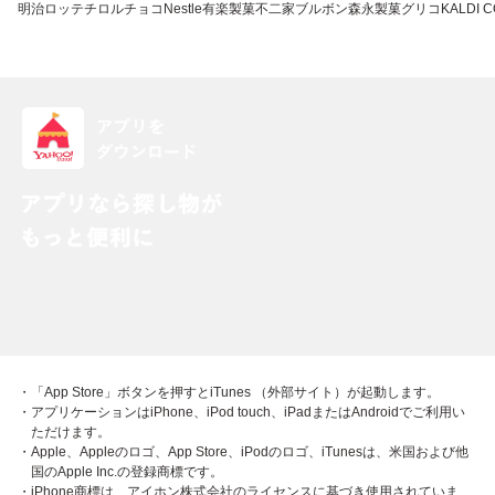
明治
ロッテ
チロルチョコ
Nestle
有楽製菓
不二家
ブルボン
森永製菓
グリコ
KALDI 
・「App Store」ボタンを押すとiTunes （外部サイト）が起動します。
・アプリケーションはiPhone、iPod touch、iPadまたはAndroidでご利用い
ただけます。
・Apple、Appleのロゴ、App Store、iPodのロゴ、iTunesは、米国および他
国のApple Inc.の登録商標です。
・iPhone商標は、アイホン株式会社のライセンスに基づき使用されていま