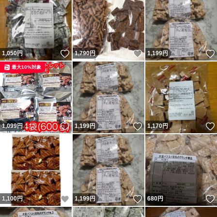
いいね！
いいね！
1,050
円
1,790
円
1,199
円
最大10%対象
いいね！
いいね！
1,099
円
1,199
円
1,170
円
いいね！
いいね！
1,100
円
1,199
円
680
円