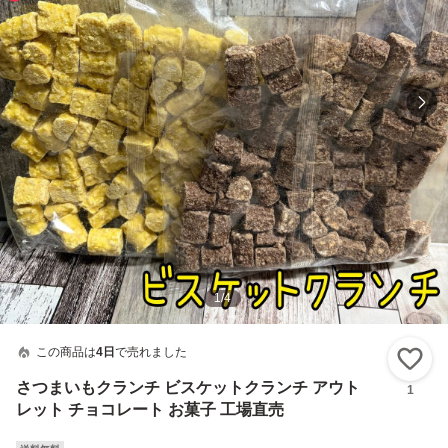
1
/
4
この商品は
4日
で売れました
い
さつまいもクランチ ビスケットクランチ アウト
1
レット チョコレート お菓子 工場直売