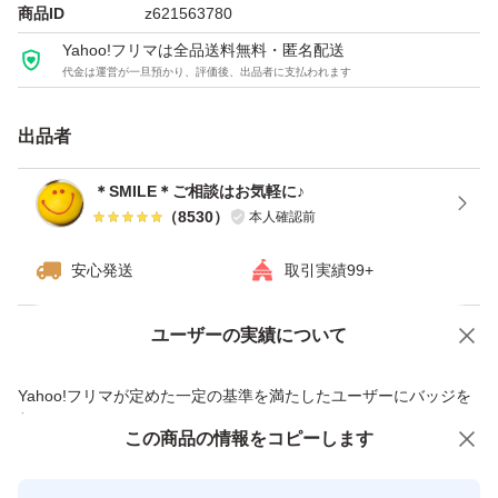
ギリのため、緩衝材なし、宅配ビニール袋と封筒での梱包
商品ID
z621563780
となります。
Yahoo!フリマは全品送料無料・匿名配送
代金は運営が一旦預かり、評価後、出品者に支払われます
※他にも、アウトレットお菓子出品しております。
出品者
種類...チョコレート・チョコレート菓子
＊SMILE＊ご相談はお気軽に♪
（
8530
）
本人確認前
特徴...アウトレット
安心発送
取引実績99+
パッケージ...大容量
ユーザーの実績について
価格の相談
商品への質問
商品への質問からの値下げ交渉、不適切なカテゴリ変更依頼は禁止です
Yahoo!フリマが定めた一定の基準を満たしたユーザーにバッジを
付与しています
この商品をみている人にオススメ
この商品の情報をコピーします
安心取引出品者
最大10%対象
最大10%対象
最大10%対象
Yahoo!フリマの基準をクリアした安