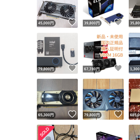
他フ
いいね！
いいね
45,000
円
39,800
円
35,80
スピード
※このバッ
スピ
いいね！
いいね
79,800
円
67,780
円
1,300
スピ
安心
いいね！
いいね
65,300
円
79,800
円
685,