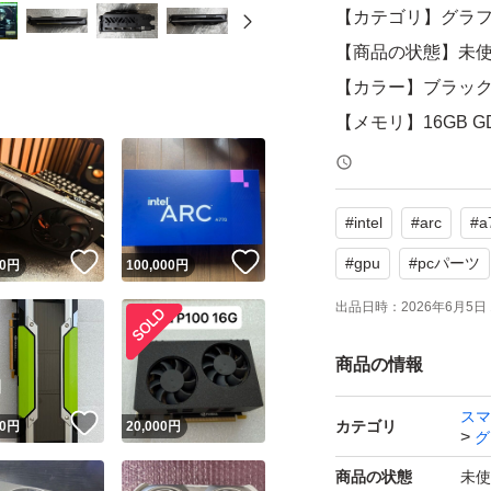
【カテゴリ】グラ
【商品の状態】未
【カラー】ブラッ
【メモリ】16GB G
よろしくお願いい
#
intel
#
arc
#
a
！
いいね！
いいね！
#
gpu
#
pcパーツ
0
円
100,000
円
出品日時：
2026年6月5日 
商品の情報
スマ
！
いいね！
カテゴリ
0
円
20,000
円
グ
商品の状態
未使