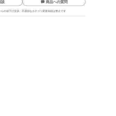
相談
商品への質問
からの値下げ交渉、不適切なカテゴリ変更依頼は禁止です
ます