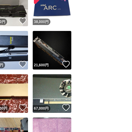
商品情報コピー機
リマ実績◯+
このユーザーは他フリマサービスでの取引実績があります
！
いいね！
0
円
38,000
円
出品ページへ
&安心発送
キャンセル
ジは実績に基づく表示であり、発送を保証しているものではありません
このユーザーは高頻度で24時間以内＆設定した発送日数内に
ード＆安心発送
ます
！
いいね！
いいね！
円
21,600
円
ード発送
このユーザーは高頻度で24時間以内に発送しています
発送
このユーザーは設定した発送日数内に発送しています
！
いいね！
いいね！
000
円
67,000
円