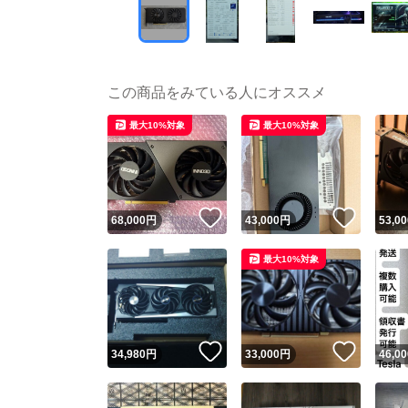
この商品をみている人にオススメ
最大10%対象
最大10%対象
いいね！
いいね
68,000
円
43,000
円
53,00
最大10%対象
いいね！
いいね
34,980
円
33,000
円
46,00