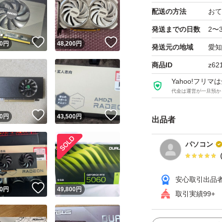
配送の方法
おて
発送までの日数
2〜
！
いいね！
いいね！
0
円
48,200
円
発送元の地域
愛知
商品ID
z62
Yahoo!フリ
代金は運営が一旦預か
！
いいね！
いいね！
0
円
43,500
円
出品者
パソコン
安心取引出品
！
いいね！
0
円
49,800
円
取引実績99+