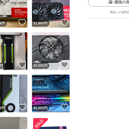
価格の
商品への質問
！
いいね！
いいね！
8
円
31,900
円
ユーザーの実績について
！
いいね！
いいね！
円
20,000
円
o!フリマが定めた一定の基準を満たしたユーザーにバッジを付与しています
出品者
この商品の情報をコピーします
取引出品者
Yahoo!フリマの基準をクリアした安心・安全なユーザーです
！
いいね！
いいね！
商品画像の
無断転載は禁止
されています
0
円
40,000
円
コピーされた情報は
必ずご自身の商品に合わせて編集
してください
コピーは
1商品につき1回
です
実績◯+
このユーザーはYahoo!フリマの取引を完了させた実績があり