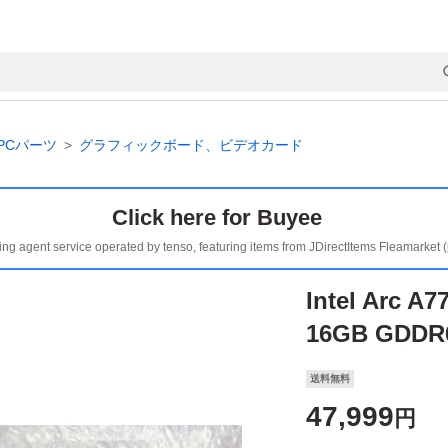
PCパーツ
グラフィックボード、ビデオカード
Click here for Buyee
ing agent service operated by tenso, featuring items from JDirectItems Fleamarket 
Intel Ar
16GB GDDR
送料無料
47,999
円