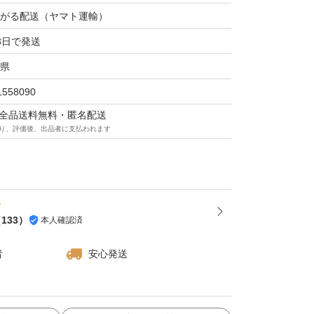
がる配送（ヤマト運輸）
3日で発送
県
1558090
マは全品送料無料・匿名配送
り、評価後、出品者に支払われます
（
133
）
本人確認済
者
安心発送