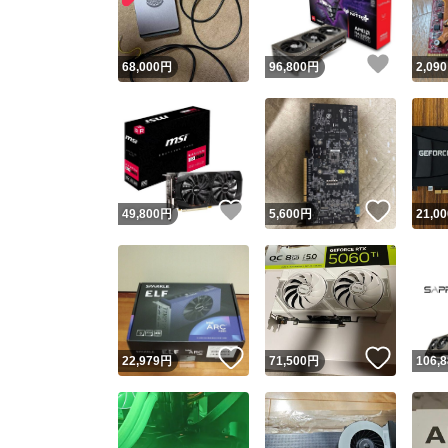
いいね
68,000
円
96,800
円
2,090
いいね！
いいね
49,800
円
5,600
円
21,00
いいね！
いいね
22,979
円
71,500
円
106,