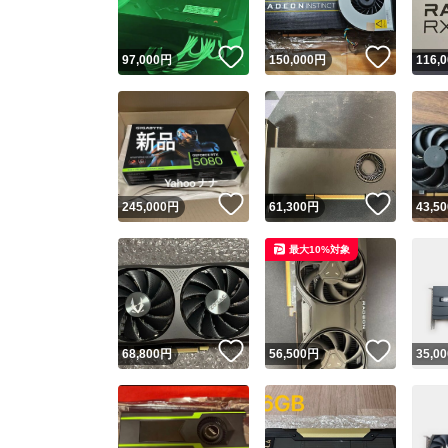
いいね！
いいね
97,000
円
150,000
円
116,
いいね！
いいね
245,000
円
61,300
円
43,50
最大10%対象
いいね！
いいね
68,800
円
56,500
円
35,00