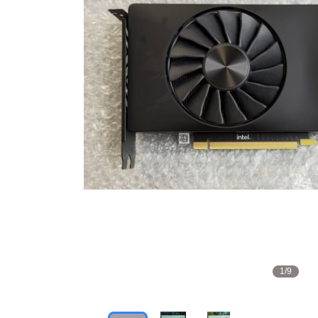
1
/
9