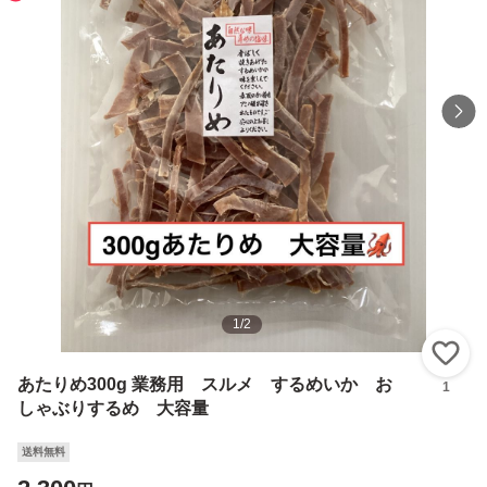
1
/
2
い
あたりめ300g 業務用 スルメ するめいか お
1
しゃぶりするめ 大容量
送料無料