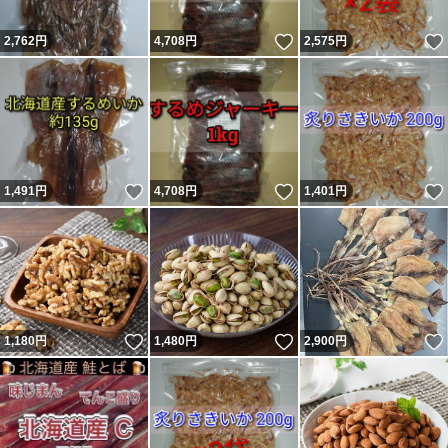
いいね！
2,762
円
4,708
円
2,575
円
いいね！
いいね！
1,491
円
4,708
円
1,401
円
いいね！
いいね！
1,180
円
1,480
円
2,900
円