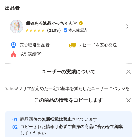
出品者
価値ある逸品かっちゃん堂
（
2109
）
本人確認済
安心取引出品者
スピード＆安心発送
取引実績99+
ユーザーの実績について
価格の相談
商品への質問
商品への質問からの値下げ交渉、不適切なカテゴリ変更依頼は禁止です
Yahoo!フリマが定めた一定の基準を満たしたユーザーにバッジを
付与しています
この商品をみている人にオススメ
この商品の情報をコピーします
安心取引出品者
Yahoo!フリマの基準をクリアした安
安心取引出品者
商品画像の
無断転載は禁止
されています
心・安全なユーザーです
コピーされた情報は
必ずご自身の商品に合わせて編集
取引実績
してください