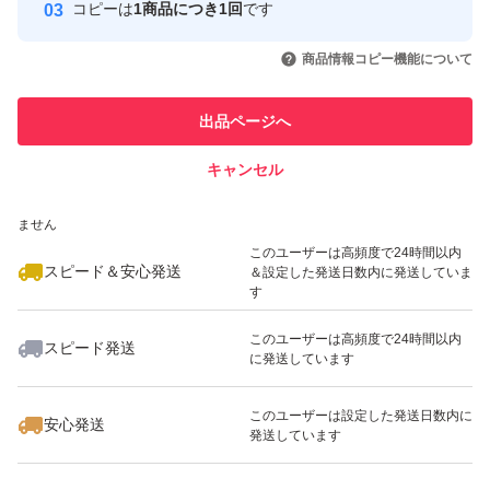
コピーは
1商品につき1回
です
このユーザーはYahoo!フリマの取
取引実績◯+
いいね！
2,762
円
2,300
円
2,300
円
引を完了させた実績があります
商品情報コピー機能について
最大10%対象
最大10%対象
このユーザーは他フリマサービス
他フリマ実績◯+
出品ページへ
での取引実績があります
キャンセル
スピード&安心発送
いいね！
2,300
※このバッジは実績に基づく表示であり、発送を保証しているものではあり
円
2,762
円
2,300
円
ません
最大10%対象
このユーザーは高頻度で24時間以内
スピード＆安心発送
＆設定した発送日数内に発送していま
す
このユーザーは高頻度で24時間以内
スピード発送
に発送しています
いいね！
いいね！
1,500
円
3,000
円
2,762
円
このユーザーは設定した発送日数内に
安心発送
発送しています