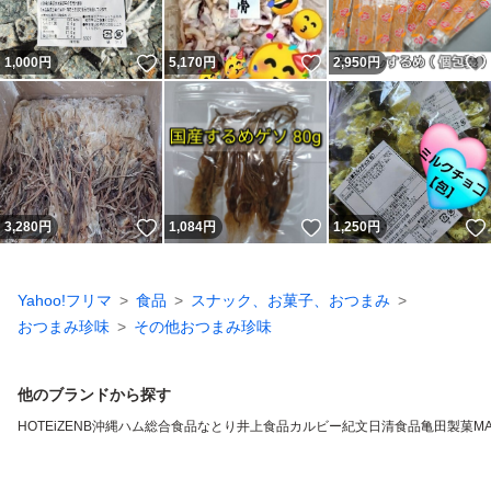
いいね！
いいね！
1,000
円
5,170
円
2,950
円
いいね！
いいね！
3,280
円
1,084
円
1,250
円
Yahoo!フリマ
食品
スナック、お菓子、おつまみ
おつまみ珍味
その他おつまみ珍味
他のブランドから探す
HOTEi
ZENB
沖縄ハム総合食品
なとり
井上食品
カルビー
紀文
日清食品
亀田製菓
MA