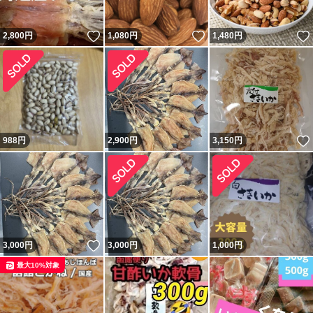
いいね！
いいね！
2,800
円
1,080
円
1,480
円
988
円
2,900
円
3,150
円
いいね！
3,000
円
3,000
円
1,000
円
最大10%対象